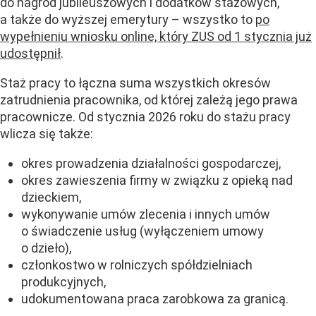
do nagród jubileuszowych i dodatków stażowych,
a także do wyższej emerytury – wszystko to
po
wypełnieniu wniosku online, który ZUS od 1 stycznia już
udostępnił
.
Staż pracy to łączna suma wszystkich okresów
zatrudnienia pracownika, od której zależą jego prawa
pracownicze. Od stycznia 2026 roku do stażu pracy
wlicza się także:
okres prowadzenia działalności gospodarczej,
okres zawieszenia firmy w związku z opieką nad
dzieckiem,
wykonywanie umów zlecenia i innych umów
o świadczenie usług (wyłączeniem umowy
o dzieło),
członkostwo w rolniczych spółdzielniach
produkcyjnych,
udokumentowana praca zarobkowa za granicą.