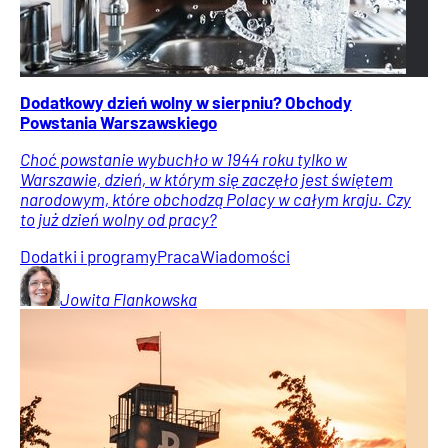
Dodatkowy dzień wolny w sierpniu? Obchody
Powstania Warszawskiego
Choć powstanie wybuchło w 1944 roku tylko w
Warszawie, dzień, w którym się zaczęło jest świętem
narodowym, które obchodzą Polacy w całym kraju. Czy
to już dzień wolny od pracy?
Dodatki i programy
Praca
Wiadomości
Jowita
Flankowska