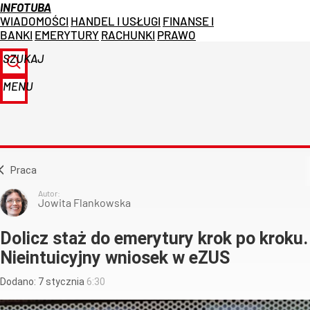
INFOTUBA
WIADOMOŚCI
HANDEL I USŁUGI
FINANSE I
BANKI
EMERYTURY
RACHUNKI
PRAWO
SZUKAJ
MENU
Praca
Autor:
Jowita Flankowska
Dolicz staż do emerytury krok po kroku.
Nieintuicyjny wniosek w eZUS
Dodano:
7
stycznia
6:30