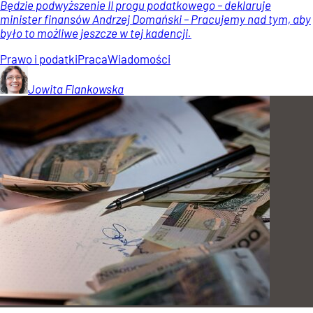
Będzie podwyższenie II progu podatkowego – deklaruje
minister finansów Andrzej Domański – Pracujemy nad tym, aby
było to możliwe jeszcze w tej kadencji.
Prawo i podatki
Praca
Wiadomości
Jowita
Flankowska