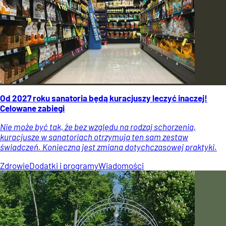
Od 2027 roku sanatoria będą kuracjuszy leczyć inaczej!
Celowane zabiegi
Nie może być tak, że bez względu na rodzaj schorzenia,
kuracjusze w sanatoriach otrzymują ten sam zestaw
świadczeń. Konieczna jest zmiana dotychczasowej praktyki.
Zdrowie
Dodatki i programy
Wiadomości