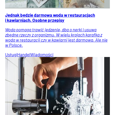
Jednak będzie darmowa woda w restauracjach
i kawiarniach. Osobne przepisy
Woda pomaga trawić jedzenie, dba o nerki i usuwa
zbędne rzeczy z organizmu. W wielu krajach karafka z
wodą w restauracji czy w kawiarni jest darmowa. Ale nie
w Polsce.
Usługi
Handel
Wiadomości