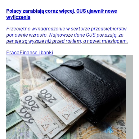
Polacy zarabiają coraz więcej. GUS ujawnił nowe
wyliczenia
Przeciętne wynagrodzenie w sektorze przedsiębiorstw
ponownie wzrosło. Najnowsze dane GUS pokazują, że
pensje są wyższe niż przed rokiem, a nawet miesiącem.
Praca
Finanse i banki