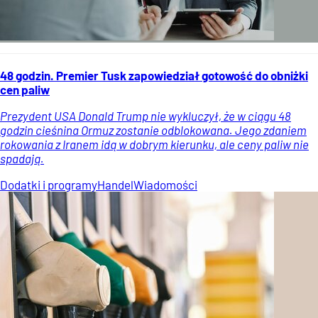
48 godzin. Premier Tusk zapowiedział gotowość do obniżki
cen paliw
Prezydent USA Donald Trump nie wykluczył, że w ciągu 48
godzin cieśnina Ormuz zostanie odblokowana. Jego zdaniem
rokowania z Iranem idą w dobrym kierunku, ale ceny paliw nie
spadają.
Dodatki i programy
Handel
Wiadomości