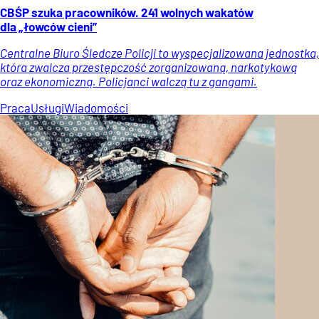
CBŚP szuka pracowników. 241 wolnych wakatów
dla „łowców cieni”
Centralne Biuro Śledcze Policji to wyspecjalizowana jednostka,
która zwalcza przestępczość zorganizowaną, narkotykową
oraz ekonomiczną. Policjanci walczą tu z gangami.
Praca
Usługi
Wiadomości