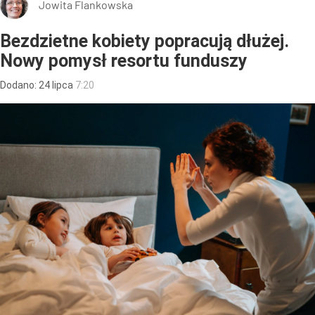
Jowita Flankowska
Bezdzietne kobiety popracują dłużej.
Nowy pomysł resortu funduszy
Dodano:
24
lipca
7:20