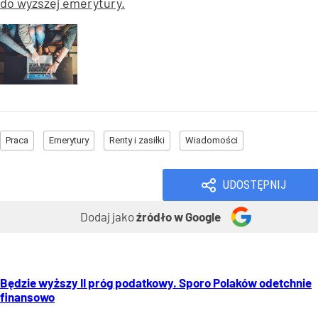
do wyższej emerytury.
Praca
Emerytury
Renty i zasiłki
Wiadomości
UDOSTĘPNIJ
Dodaj jako
źródło w Google
Będzie wyższy II próg podatkowy. Sporo Polaków odetchnie
finansowo