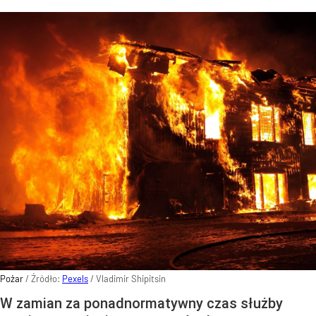
Pożar
/ Źródło:
Pexels
/
Vladimir Shipitsin
W zamian za ponadnormatywny czas służby