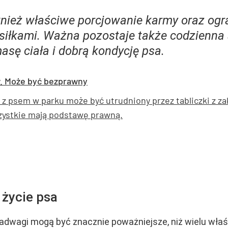
nież właściwe porcjowanie karmy oraz og
iłkami. Ważna pozostaje także codzienna 
sę ciała i dobrą kondycję psa.
. Może być bezprawny
 z psem w parku może być utrudniony przez tabliczki z
zystkie mają podstawę prawną.
życie psa
nadwagi mogą być znacznie poważniejsze, niż wielu właś