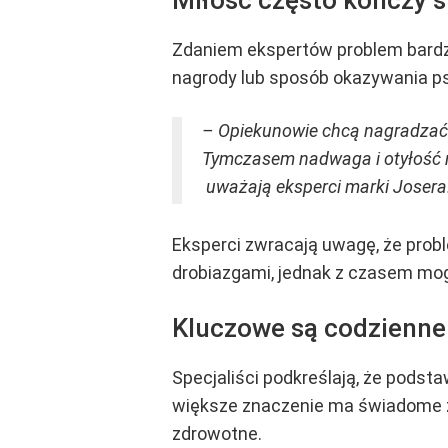
Miłość często kończy 
Zdaniem ekspertów problem bardzo 
nagrody lub sposób okazywania psu
– Opiekunowie chcą nagradzać 
Tymczasem nadwaga i otyłość m
uważają eksperci marki Josera
Eksperci zwracają uwagę, że probl
drobiazgami, jednak z czasem m
Kluczowe są codzienne
Specjaliści podkreślają, że podsta
większe znaczenie ma świadome ży
zdrowotne.