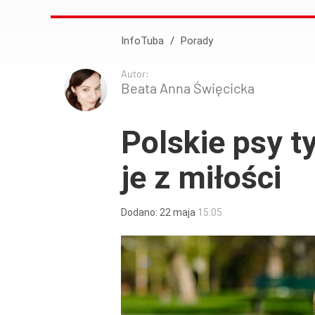
InfoTuba
/
Porady
Autor:
Beata Anna Święcicka
Polskie psy t
je z miłości
Dodano:
22
maja
15:05