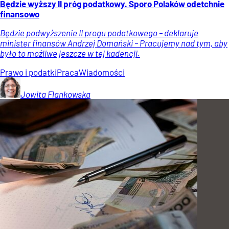
Będzie wyższy II próg podatkowy. Sporo Polaków odetchnie
finansowo
Będzie podwyższenie II progu podatkowego – deklaruje
minister finansów Andrzej Domański – Pracujemy nad tym, aby
było to możliwe jeszcze w tej kadencji.
Prawo i podatki
Praca
Wiadomości
Jowita
Flankowska