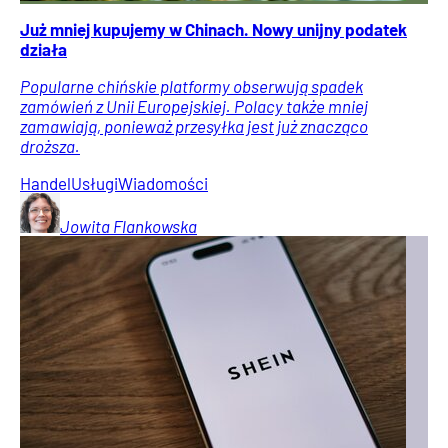
Już mniej kupujemy w Chinach. Nowy unijny podatek
działa
Popularne chińskie platformy obserwują spadek
zamówień z Unii Europejskiej. Polacy także mniej
zamawiają, ponieważ przesyłka jest już znacząco
droższa.
Handel
Usługi
Wiadomości
Jowita
Flankowska