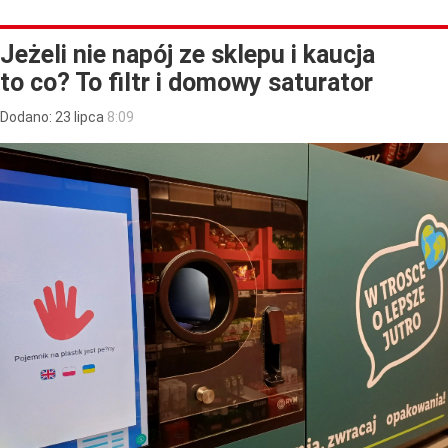
Jeżeli nie napój ze sklepu i kaucja
to co? To filtr i domowy saturator
Dodano:
23
lipca
8:09