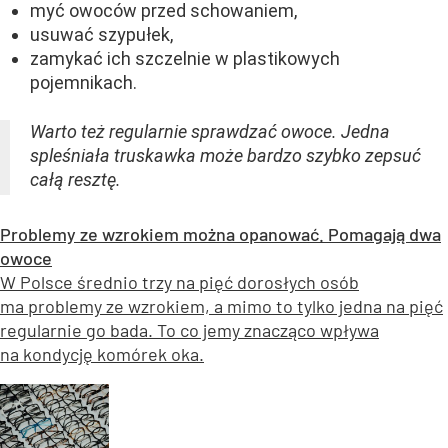
myć owoców przed schowaniem,
usuwać szypułek,
zamykać ich szczelnie w plastikowych
pojemnikach.
Warto też regularnie sprawdzać owoce. Jedna
spleśniała truskawka może bardzo szybko zepsuć
całą resztę.
Problemy ze wzrokiem można opanować. Pomagają dwa
owoce
W Polsce średnio trzy na pięć dorosłych osób
ma problemy ze wzrokiem, a mimo to tylko jedna na pięć
regularnie go bada. To co jemy znacząco wpływa
na kondycję komórek oka.