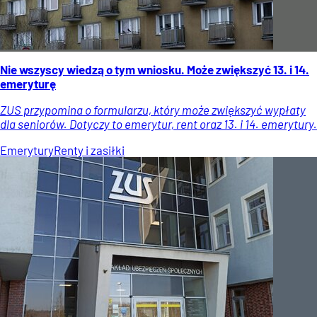
Nie wszyscy wiedzą o tym wniosku. Może zwiększyć 13. i 14.
emeryturę
ZUS przypomina o formularzu, który może zwiększyć wypłaty
dla seniorów. Dotyczy to emerytur, rent oraz 13. i 14. emerytury.
Emerytury
Renty i zasiłki