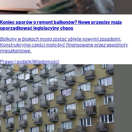
Koniec sporów o remont balkonów? Nowe przepisy mają
uporządkować legislacyjny chaos
Balkony w blokach mogą zostać objęte nowymi zasadami.
Konstrukcyjne części mają być finansowane przez wspólnoty
mieszkaniowe.
Prawo i podatki
Wiadomości