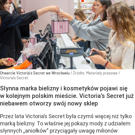
Otwarcie Victoria's Secret we Wrocławiu
/ Źródło:
Materiały prasowe
/
Victoria’s Secret
Słynna marka bielizny i kosmetyków pojawi się
w kolejnym polskim mieście. Victoria’s Secret już
niebawem otworzy swój nowy sklep
Przez lata Victoria’s Secret była czymś więcej niż tylko
marką bielizny. To właśnie jej pokazy mody z udziałem
słynnych „aniołków” przyciągały uwagę milionów