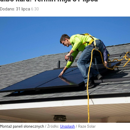
Dodano:
31
lipca
6:30
Montaż paneli słonecznych
/ Źródło:
Unsplash
/
Raze Solar