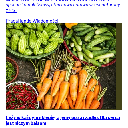
sposób kompleksowy, stąd nowa ustawa we współpracy
z PiS.
Praca
Handel
Wiadomości
Leży w każdym sklepie, a jemy go za rzadko. Dla serca
jest niczym balsam