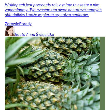
W sklepach jest przez cały rok, a mimo to często o nim
zapominamy. Tymczasem ten owoc dostarcza cennych
składników i może wspierać organizm seniorów.
Zdrowie
Porady
Beata Anna
Święcicka