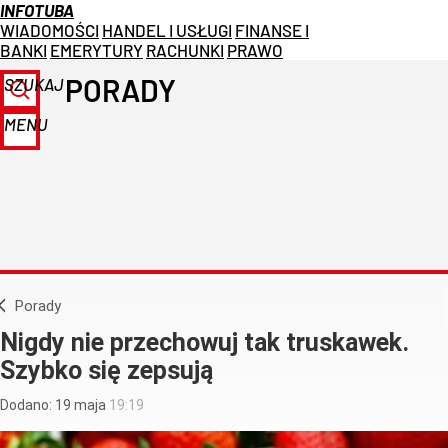
INFOTUBA
WIADOMOŚCI
HANDEL I USŁUGI
FINANSE I
BANKI
EMERYTURY
RACHUNKI
PRAWO
PORADY
SZUKAJ
MENU
Porady
Nigdy nie przechowuj tak truskawek.
Szybko się zepsują
Dodano:
19
maja
19:19