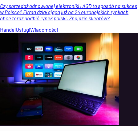
Czy sprzedaż odnowionej elektroniki i AGD to sposób na sukces
w Polsce? Firma działająca już na 24 europejskich rynkach
chce teraz podbić rynek polski. Znajdzie klientów?
Handel
Usługi
Wiadomości