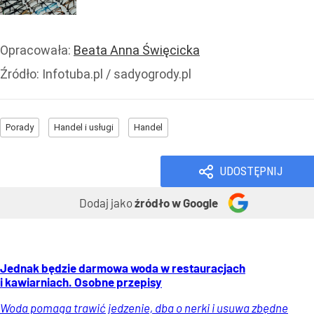
Opracowała:
Beata Anna Święcicka
Źródło:
Infotuba.pl / sadyogrody.pl
Porady
Handel i usługi
Handel
UDOSTĘPNIJ
Dodaj jako
źródło w Google
Jednak będzie darmowa woda w restauracjach
i kawiarniach. Osobne przepisy
Woda pomaga trawić jedzenie, dba o nerki i usuwa zbędne