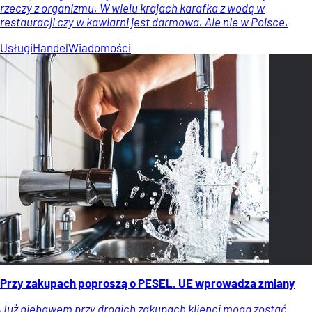
rzeczy z organizmu. W wielu krajach karafka z wodą w
restauracji czy w kawiarni jest darmowa. Ale nie w Polsce.
Usługi
Handel
Wiadomości
Przy zakupach poproszą o PESEL. UE wprowadza zmiany
Już niebawem przy drogich zakupach klienci mogą zostać