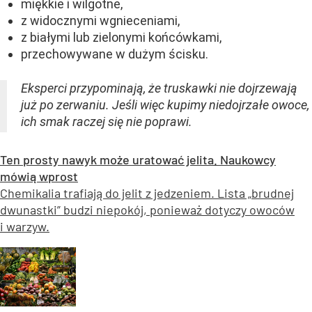
miękkie i wilgotne,
z widocznymi wgnieceniami,
z białymi lub zielonymi końcówkami,
przechowywane w dużym ścisku.
Eksperci przypominają, że truskawki nie dojrzewają
już po zerwaniu. Jeśli więc kupimy niedojrzałe owoce,
ich smak raczej się nie poprawi.
Ten prosty nawyk może uratować jelita. Naukowcy
mówią wprost
Chemikalia trafiają do jelit z jedzeniem. Lista „brudnej
dwunastki” budzi niepokój, ponieważ dotyczy owoców
i warzyw.