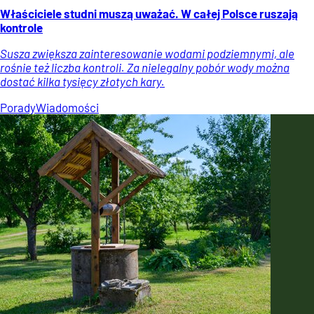
Właściciele studni muszą uważać. W całej Polsce ruszają
kontrole
Susza zwiększa zainteresowanie wodami podziemnymi, ale
rośnie też liczba kontroli. Za nielegalny pobór wody można
dostać kilka tysięcy złotych kary.
Porady
Wiadomości