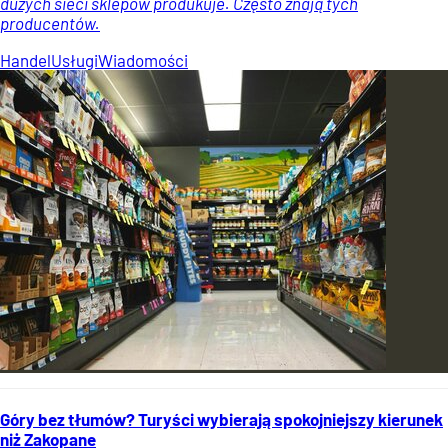
dużych sieci sklepów produkuje. Często znają tych
producentów.
Handel
Usługi
Wiadomości
Góry bez tłumów? Turyści wybierają spokojniejszy kierunek
niż Zakopane