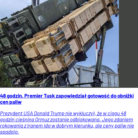
48 godzin. Premier Tusk zapowiedział gotowość do obniżki
cen paliw
Prezydent USA Donald Trump nie wykluczył, że w ciągu 48
godzin cieśnina Ormuz zostanie odblokowana. Jego zdaniem
rokowania z Iranem idą w dobrym kierunku, ale ceny paliw nie
spadają.