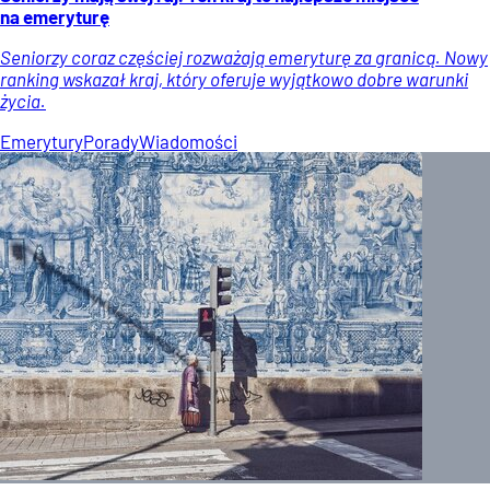
na emeryturę
Seniorzy coraz częściej rozważają emeryturę za granicą. Nowy
ranking wskazał kraj, który oferuje wyjątkowo dobre warunki
życia.
Emerytury
Porady
Wiadomości