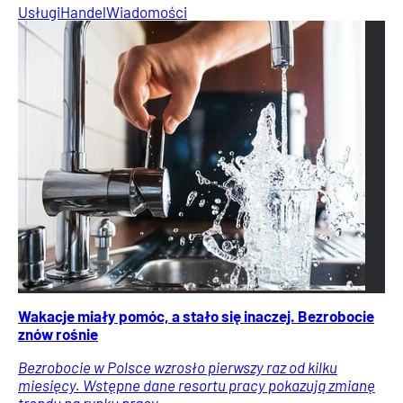
Usługi
Handel
Wiadomości
Wakacje miały pomóc, a stało się inaczej. Bezrobocie
znów rośnie
Bezrobocie w Polsce wzrosło pierwszy raz od kilku
miesięcy. Wstępne dane resortu pracy pokazują zmianę
trendu na rynku pracy.