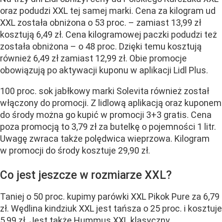
oraz podudzi XXL tej samej marki. Cena za kilogram ud
XXL została obniżona o 53 proc. – zamiast 13,99 zł
kosztują 6,49 zł. Cena kilogramowej paczki podudzi też
została obniżona – o 48 proc. Dzięki temu kosztują
również 6,49 zł zamiast 12,99 zł. Obie promocje
obowiązują po aktywacji kuponu w aplikacji Lidl Plus.
100 proc. sok jabłkowy marki Solevita również został
włączony do promocji. Z lidlową aplikacją oraz kuponem
do środy można go kupić w promocji 3+3 gratis. Cena
poza promocją to 3,79 zł za butelkę o pojemności 1 litr.
Uwagę zwraca także polędwica wieprzowa. Kilogram
w promocji do środy kosztuje 29,90 zł.
Co jest jeszcze w rozmiarze XXL?
Taniej o 50 proc. kupimy parówki XXL Pikok Pure za 6,79
zł. Wędlina kindziuk XXL jest tańsza o 25 proc. i kosztuje
5,99 zł. Jest także Hummus XXL klasyczny