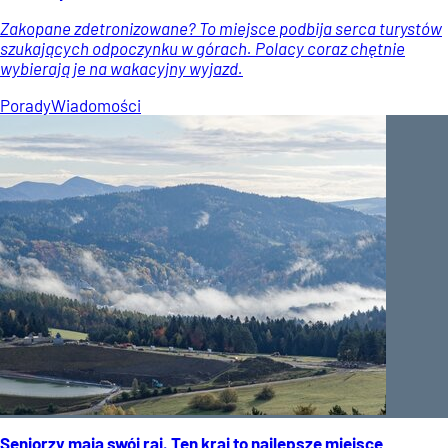
Zakopane zdetronizowane? To miejsce podbija serca turystów
szukających odpoczynku w górach. Polacy coraz chętnie
wybierają je na wakacyjny wyjazd.
Porady
Wiadomości
Seniorzy mają swój raj. Ten kraj to najlepsze miejsce