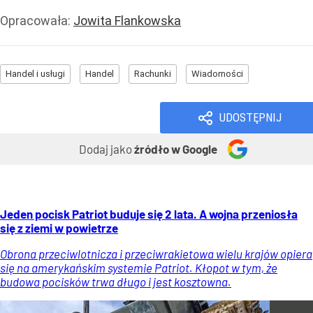
Opracowała:
Jowita Flankowska
Handel i usługi
Handel
Rachunki
Wiadomości
UDOSTĘPNIJ
Dodaj jako
źródło w Google
Jeden pocisk Patriot buduje się 2 lata. A wojna przeniosła
się z ziemi w powietrze
Obrona przeciwlotnicza i przeciwrakietowa wielu krajów opiera
się na amerykańskim systemie Patriot. Kłopot w tym, że
budowa pocisków trwa długo i jest kosztowna.