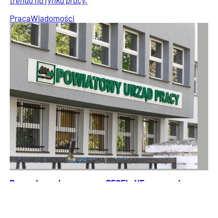
Praca
Wiadomości
Przy zakupach poproszą o PESEL. UE wprowadza
zmiany
Już niebawem przy drogich zakupach klienci mogą