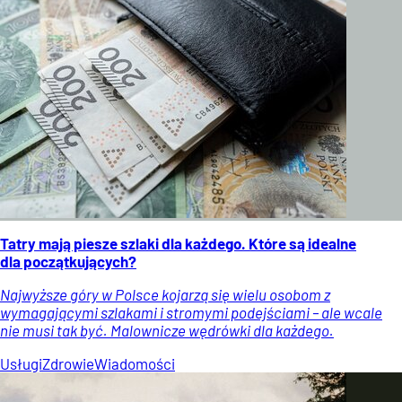
Tatry mają piesze szlaki dla każdego. Które są idealne
dla początkujących?
Najwyższe góry w Polsce kojarzą się wielu osobom z
wymagającymi szlakami i stromymi podejściami – ale wcale
nie musi tak być. Malownicze wędrówki dla każdego.
Usługi
Zdrowie
Wiadomości