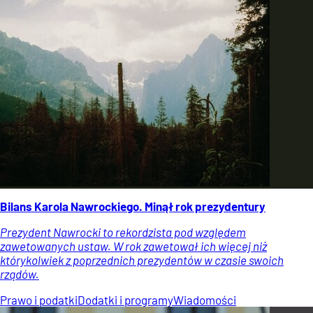
Bilans Karola Nawrockiego. Minął rok prezydentury
Prezydent Nawrocki to rekordzista pod względem
zawetowanych ustaw. W rok zawetował ich więcej niż
którykolwiek z poprzednich prezydentów w czasie swoich
rządów.
Prawo i podatki
Dodatki i programy
Wiadomości