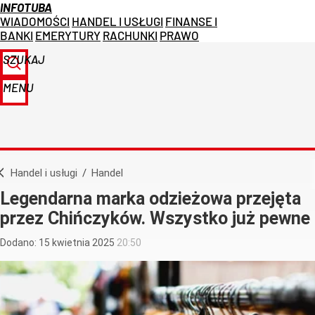
INFOTUBA
WIADOMOŚCI
HANDEL I USŁUGI
FINANSE I
BANKI
EMERYTURY
RACHUNKI
PRAWO
SZUKAJ
MENU
Handel i usługi
/
Handel
Legendarna marka odzieżowa przejęta
przez Chińczyków. Wszystko już pewne
Dodano:
15
kwietnia
2025
20:50