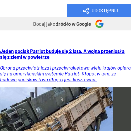
UDOSTĘPNIJ
Dodaj jako
źródło w Google
Jeden pocisk Patriot buduje się 2 lata. A wojna przeniosła
się z ziemi w powietrze
Obrona przeciwlotnicza i przeciwrakietowa wielu krajów opiera
się na amerykańskim systemie Patriot. Kłopot w tym, że
budowa pocisków trwa długo i jest kosztowna.