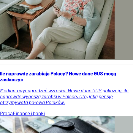
Ile naprawdę zarabiają Polacy? Nowe dane GUS mogą
zaskoczyć
Mediana wynagrodzeń wzrosła. Nowe dane GUS pokazują, ile
naprawdę wynoszą zarobki w Polsce. Oto, jaką pensję
otrzymywała połowa Polaków.
Praca
Finanse i banki