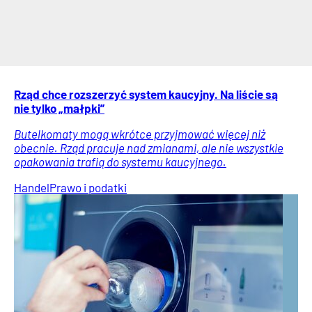
Rząd chce rozszerzyć system kaucyjny. Na liście są
nie tylko „małpki”
Butelkomaty mogą wkrótce przyjmować więcej niż
obecnie. Rząd pracuje nad zmianami, ale nie wszystkie
opakowania trafią do systemu kaucyjnego.
Handel
Prawo i podatki