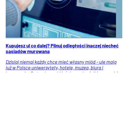
Kupujesz ul co dalej? Pilnuj odległości inaczej niechęć
sąsiadów murowana
Dzisiaj niemal każdy chce mieć własny miód – ule mają
już w Polsce uniwersytety, hotele, muzea, biura i
korporacje. Co trzeba zrobić, żeby w niewielkim ogrodzie
hodować pszczoły?