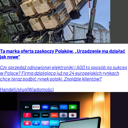
Ta marka ofertą zaskoczy Polaków. „Urządzenie ma działać
jak nowe”
Czy sprzedaż odnowionej elektroniki i AGD to sposób na sukces
w Polsce? Firma działająca już na 24 europejskich rynkach
chce teraz podbić rynek polski. Znajdzie klientów?
Handel
Usługi
Wiadomości