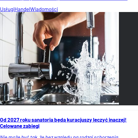
Usługi
Handel
Wiadomości
Od 2027 roku sanatoria będą kuracjuszy leczyć inaczej!
Celowane zabiegi
Nie może być tak, że bez względu na rodzaj schorzenia,