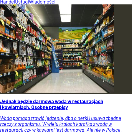
Handel
Usługi
Wiadomości
Jednak będzie darmowa woda w restauracjach
i kawiarniach. Osobne przepisy
Woda pomaga trawić jedzenie, dba o nerki i usuwa zbędne
rzeczy z organizmu. W wielu krajach karafka z wodą w
restauracji czy w kawiarni jest darmowa. Ale nie w Polsce.