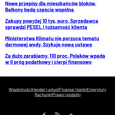
Nowe przepisy dla mieszkańców bloków.
Balkony będą częścią wspólną
Zakupy powyżej 10 tys. euro. Sprzedawca
sprawdzi PESEL i tożsamość klienta
Ministerstwa Klimatu nie porzuca tematu
darmowej wody. Szykuje nową ustawę
Za dużo zarabiamy. 110 proc. Polaków wpada
w II próg podatkowy i cierpi finansowo
Wiadomości
Handel i usługi
Finanse i banki
Emerytury
Rachunki
Prawo i podatki