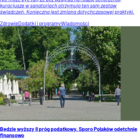
kuracjusze w sanatoriach otrzymują ten sam zestaw
świadczeń. Konieczna jest zmiana dotychczasowej praktyki.
Zdrowie
Dodatki i programy
Wiadomości
Będzie wyższy II próg podatkowy. Sporo Polaków odetchnie
finansowo