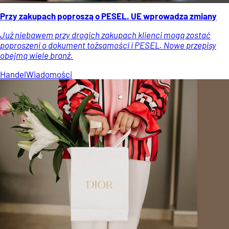
Przy zakupach poproszą o PESEL. UE wprowadza zmiany
Już niebawem przy drogich zakupach klienci mogą zostać
poproszeni o dokument tożsamości i PESEL. Nowe przepisy
obejmą wiele branż.
Handel
Wiadomości