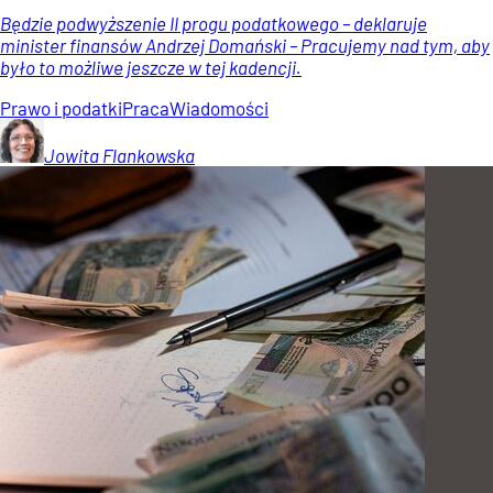
Będzie podwyższenie II progu podatkowego – deklaruje
minister finansów Andrzej Domański – Pracujemy nad tym, aby
było to możliwe jeszcze w tej kadencji.
Prawo i podatki
Praca
Wiadomości
Jowita
Flankowska