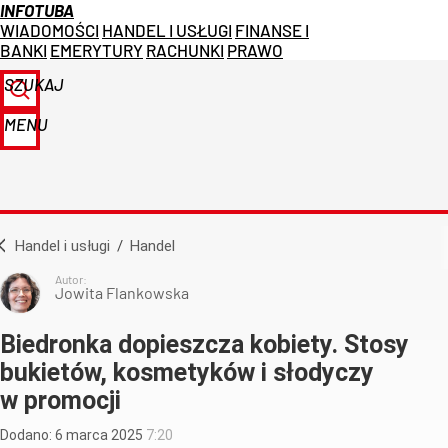
INFOTUBA
WIADOMOŚCI
HANDEL I USŁUGI
FINANSE I
BANKI
EMERYTURY
RACHUNKI
PRAWO
SZUKAJ
MENU
Handel i usługi
/
Handel
Autor:
Jowita Flankowska
Biedronka dopieszcza kobiety. Stosy
bukietów, kosmetyków i słodyczy
w promocji
Dodano:
6
marca
2025
7:20