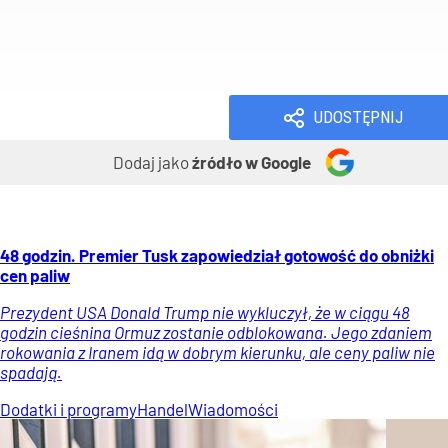
Handel i usługi
Handel
Wiadomości
UDOSTĘPNIJ
Dodaj jako
źródło w Google
48 godzin. Premier Tusk zapowiedział gotowość do obniżki
cen paliw
Prezydent USA Donald Trump nie wykluczył, że w ciągu 48
godzin cieśnina Ormuz zostanie odblokowana. Jego zdaniem
rokowania z Iranem idą w dobrym kierunku, ale ceny paliw nie
spadają.
Dodatki i programy
Handel
Wiadomości