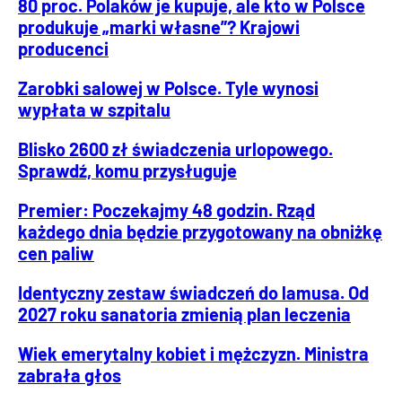
80 proc. Polaków je kupuje, ale kto w Polsce
produkuje „marki własne”? Krajowi
producenci
Zarobki salowej w Polsce. Tyle wynosi
wypłata w szpitalu
Blisko 2600 zł świadczenia urlopowego.
Sprawdź, komu przysługuje
Premier: Poczekajmy 48 godzin. Rząd
każdego dnia będzie przygotowany na obniżkę
cen paliw
Identyczny zestaw świadczeń do lamusa. Od
2027 roku sanatoria zmienią plan leczenia
Wiek emerytalny kobiet i mężczyzn. Ministra
zabrała głos