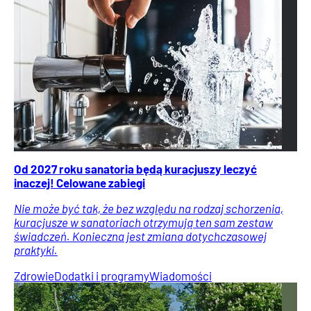
Od 2027 roku sanatoria będą kuracjuszy leczyć
inaczej! Celowane zabiegi
Nie może być tak, że bez względu na rodzaj schorzenia,
kuracjusze w sanatoriach otrzymują ten sam zestaw
świadczeń. Konieczna jest zmiana dotychczasowej
praktyki.
Zdrowie
Dodatki i programy
Wiadomości