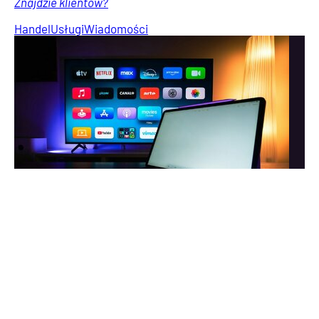
Znajdzie klientów?
Handel
Usługi
Wiadomości
Telemarketer znowu dzwoni? Powiedz jedno zdanie
i zakończ rozmowę
Telefon od telemarketera potrafi zirytować każdego. Są