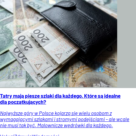
Tatry mają piesze szlaki dla każdego. Które są idealne
dla początkujących?
Najwyższe góry w Polsce kojarzą się wielu osobom z
wymagającymi szlakami i stromymi podejściami – ale wcale
nie musi tak być. Malownicze wędrówki dla każdego.