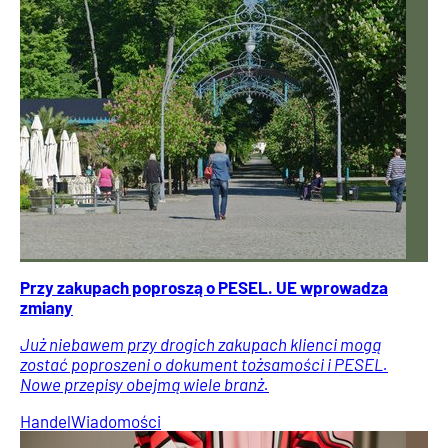
Przy zakupach poproszą o PESEL. UE wprowadza
zmiany
Już niebawem przy drogich zakupach klienci mogą
zostać poproszeni o dokument tożsamości i PESEL.
Nowe przepisy obejmą wiele branż.
Handel
Wiadomości