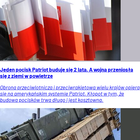
Jeden pocisk Patriot buduje się 2 lata. A wojna przeniosła
się z ziemi w powietrze
Obrona przeciwlotnicza i przeciwrakietowa wielu krajów opiera
się na amerykańskim systemie Patriot. Kłopot w tym, że
budowa pocisków trwa długo i jest kosztowna.