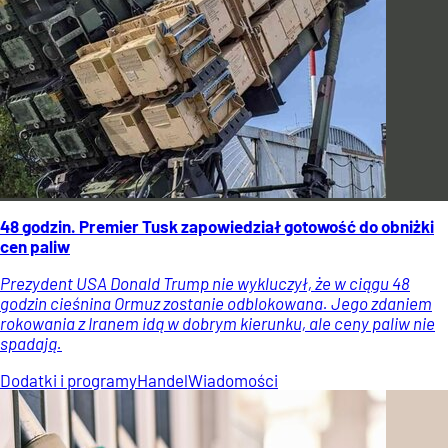
48 godzin. Premier Tusk zapowiedział gotowość do obniżki
cen paliw
Prezydent USA Donald Trump nie wykluczył, że w ciągu 48
godzin cieśnina Ormuz zostanie odblokowana. Jego zdaniem
rokowania z Iranem idą w dobrym kierunku, ale ceny paliw nie
spadają.
Dodatki i programy
Handel
Wiadomości