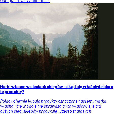
Usługi
Zdrowie
Wiadomości
Marki własne w sieciach sklepów – skąd się właściwie biorą
te produkty?
Polacy chętnie kupują produkty oznaczone hasłem „marka
własna”, ale w ogóle nie sprawdzają kto właściwie je dla
dużych sieci sklepów produkuje. Często znają tych