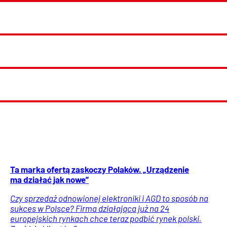
Ta marka ofertą zaskoczy Polaków. „Urządzenie
ma działać jak nowe”
Czy sprzedaż odnowionej elektroniki i AGD to sposób na
sukces w Polsce? Firma działająca już na 24
europejskich rynkach chce teraz podbić rynek polski.