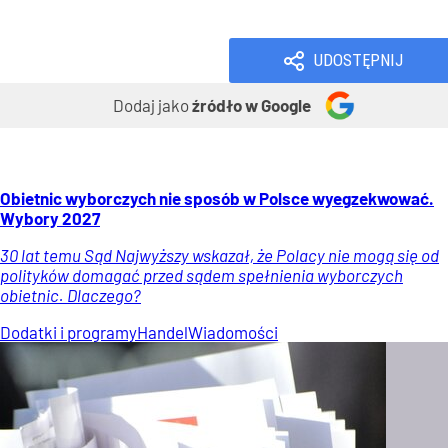
Wiadomości
UDOSTĘPNIJ
Dodaj jako
źródło w Google
Obietnic wyborczych nie sposób w Polsce wyegzekwować.
Wybory 2027
30 lat temu Sąd Najwyższy wskazał, że Polacy nie mogą się od
polityków domagać przed sądem spełnienia wyborczych
obietnic. Dlaczego?
Dodatki i programy
Handel
Wiadomości