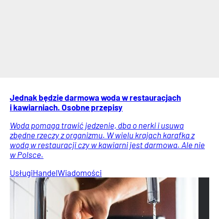
Jednak będzie darmowa woda w restauracjach
i kawiarniach. Osobne przepisy
Woda pomaga trawić jedzenie, dba o nerki i usuwa
zbędne rzeczy z organizmu. W wielu krajach karafka z
wodą w restauracji czy w kawiarni jest darmowa. Ale nie
w Polsce.
Usługi
Handel
Wiadomości