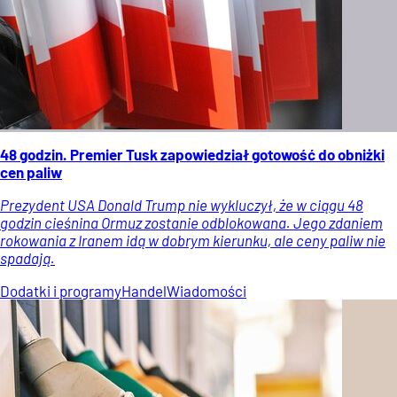
48 godzin. Premier Tusk zapowiedział gotowość do obniżki
cen paliw
Prezydent USA Donald Trump nie wykluczył, że w ciągu 48
godzin cieśnina Ormuz zostanie odblokowana. Jego zdaniem
rokowania z Iranem idą w dobrym kierunku, ale ceny paliw nie
spadają.
Dodatki i programy
Handel
Wiadomości