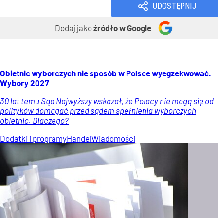
UDOSTĘPNIJ
Dodaj jako
źródło w Google
Obietnic wyborczych nie sposób w Polsce wyegzekwować.
Wybory 2027
30 lat temu Sąd Najwyższy wskazał, że Polacy nie mogą się od
polityków domagać przed sądem spełnienia wyborczych
obietnic. Dlaczego?
Dodatki i programy
Handel
Wiadomości