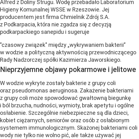
Alfred z Doliny Strugu. Wodę przebadało Laboratorium
Higieny Komunalnej WSSE w Rzeszowie. Jej
producentem jest firma Chmielnik Zdrój S.A.
z Podkarpacia, która nie zgadza się z decyzją
podkarpackiego sanepidu i sugeruje
"czasowy związek" między „wykrywaniem bakterii”
w wodzie a polityczną aktywnością przewodniczącego
Rady Nadzorczej spółki Kazimierza Jaworskiego.
Nieprzyjemne objawy pokarmowe i jelitowe
W wodzie wykryte zostały bakterie z grupy coli
oraz pseudomonas aeruginosa. Zakażenie bakteriami
z grupy coli może spowodować gwałtowną biegunkę
i ból brzucha, nudności, wymioty, brak apetytu i ogólne
osłabienie. Szczególnie niebezpieczne są dla dzieci,
kobiet ciężarnych, seniorów oraz osób z osłabionym
systemem immunologicznym. Skażonej bakteriami coli
wody nie tylko nie wolno pić, ale także używać jej