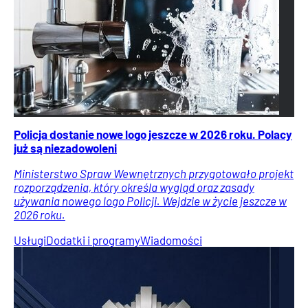
Policja dostanie nowe logo jeszcze w 2026 roku. Polacy
już są niezadowoleni
Ministerstwo Spraw Wewnętrznych przygotowało projekt
rozporządzenia, który określa wygląd oraz zasady
używania nowego logo Policji. Wejdzie w życie jeszcze w
2026 roku.
Usługi
Dodatki i programy
Wiadomości