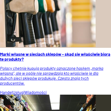
Marki własne w sieciach sklepów – skąd się właściwie biorą
te produkty?
Polacy chętnie kupują produkty oznaczone hasłem „marka
własna”, ale w ogóle nie sprawdzają kto właściwie je dla
dużych sieci sklepów produkuje. Często znają tych
producentów.
Handel
Usługi
Wiadomości