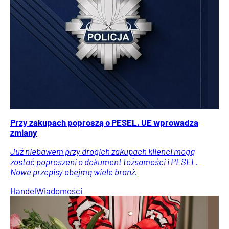
Przy zakupach poproszą o PESEL. UE wprowadza
zmiany
Już niebawem przy drogich zakupach klienci mogą
zostać poproszeni o dokument tożsamości i PESEL.
Nowe przepisy obejmą wiele branż.
Handel
Wiadomości