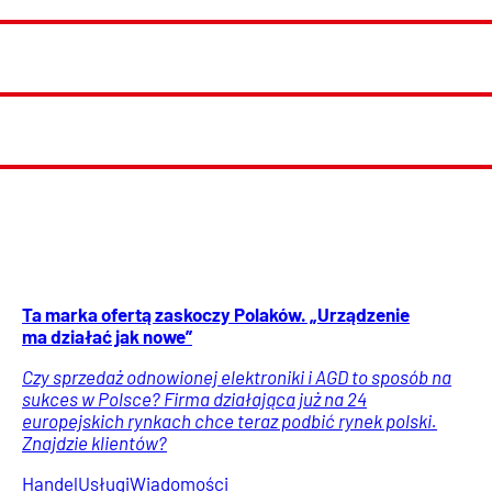
Ta marka ofertą zaskoczy Polaków. „Urządzenie
ma działać jak nowe”
Czy sprzedaż odnowionej elektroniki i AGD to sposób na
sukces w Polsce? Firma działająca już na 24
europejskich rynkach chce teraz podbić rynek polski.
Znajdzie klientów?
Handel
Usługi
Wiadomości