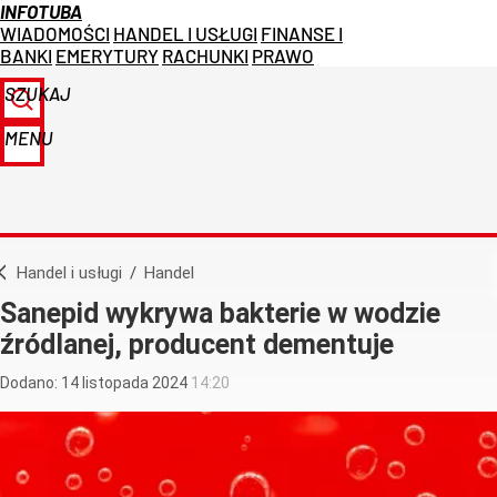
INFOTUBA
WIADOMOŚCI
HANDEL I USŁUGI
FINANSE I
BANKI
EMERYTURY
RACHUNKI
PRAWO
SZUKAJ
MENU
Handel i usługi
/
Handel
Sanepid wykrywa bakterie w wodzie
źródlanej, producent dementuje
Dodano:
14
listopada
2024
14:20