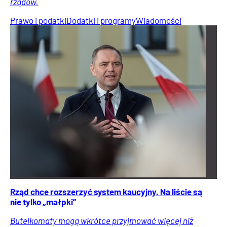
rządów.
Prawo i podatki
Dodatki i programy
Wiadomości
Rząd chce rozszerzyć system kaucyjny. Na liście są
nie tylko „małpki”
Butelkomaty mogą wkrótce przyjmować więcej niż