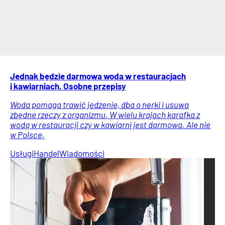
Jednak będzie darmowa woda w restauracjach
i kawiarniach. Osobne przepisy
Woda pomaga trawić jedzenie, dba o nerki i usuwa
zbędne rzeczy z organizmu. W wielu krajach karafka z
wodą w restauracji czy w kawiarni jest darmowa. Ale nie
w Polsce.
Usługi
Handel
Wiadomości