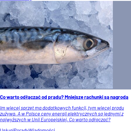
Co warto odłączać od prądu? Mniejsze rachunki są nagrodą
Im więcej sprzęt ma dodatkowych funkcji, tym więcej prądu
zużywa. A w Polsce ceny energii elektrycznych są jednymi z
najwyższych w Unii Europejskiej. Co warto odłączać?
Usługi
Porady
Wiadomości