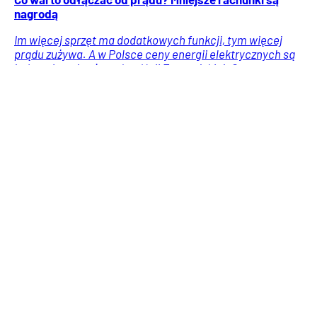
nagrodą
Im więcej sprzęt ma dodatkowych funkcji, tym więcej
prądu zużywa. A w Polsce ceny energii elektrycznych są
jednymi z najwyższych w Unii Europejskiej. Co warto
odłączać?
Usługi
Porady
Wiadomości