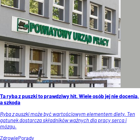
Ta ryba z puszki to prawdziwy hit. Wiele osób jej nie docenia,
a szkoda
Ryba z puszki może być wartościowym elementem diety. Ten
gatunek dostarcza składników ważnych dla pracy serca i
mózgu.
Zdrowie
Porady