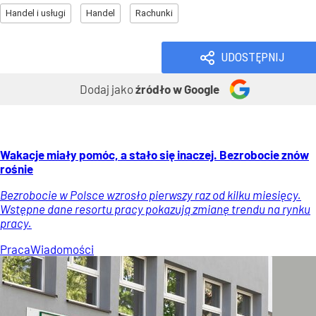
Handel i usługi
Handel
Rachunki
UDOSTĘPNIJ
Dodaj jako
źródło w Google
Wakacje miały pomóc, a stało się inaczej. Bezrobocie znów
rośnie
Bezrobocie w Polsce wzrosło pierwszy raz od kilku miesięcy.
Wstępne dane resortu pracy pokazują zmianę trendu na rynku
pracy.
Praca
Wiadomości