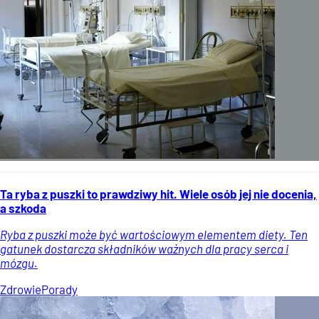
Ta ryba z puszki to prawdziwy hit. Wiele osób jej nie docenia,
a szkoda
Ryba z puszki może być wartościowym elementem diety. Ten
gatunek dostarcza składników ważnych dla pracy serca i
mózgu.
Zdrowie
Porady