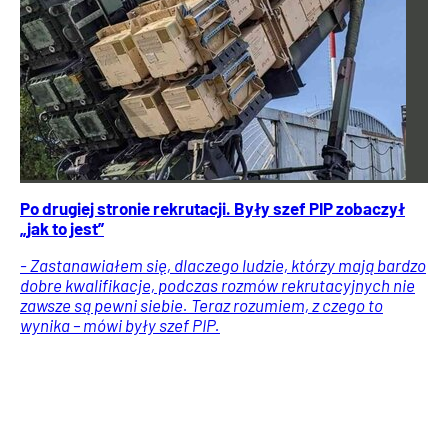
Po drugiej stronie rekrutacji. Były szef PIP zobaczył
„jak to jest”
- Zastanawiałem się, dlaczego ludzie, którzy mają bardzo
dobre kwalifikacje, podczas rozmów rekrutacyjnych nie
zawsze są pewni siebie. Teraz rozumiem, z czego to
wynika – mówi były szef PIP.
Praca
Porady
Wiadomości