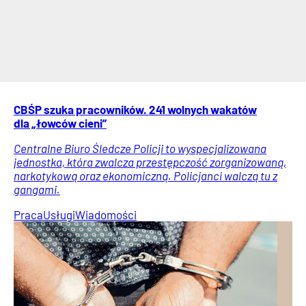
CBŚP szuka pracowników. 241 wolnych wakatów
dla „łowców cieni”
Centralne Biuro Śledcze Policji to wyspecjalizowana
jednostka, która zwalcza przestępczość zorganizowaną,
narkotykową oraz ekonomiczną. Policjanci walczą tu z
gangami.
Praca
Usługi
Wiadomości