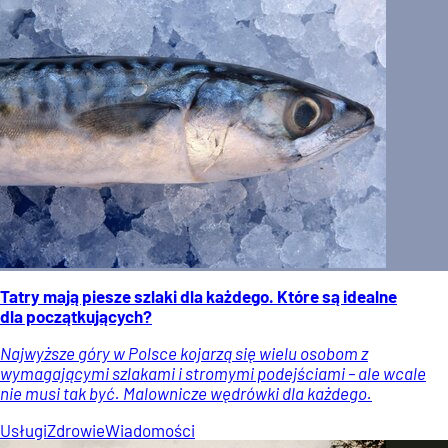
Tatry mają piesze szlaki dla każdego. Które są idealne
dla początkujących?
Najwyższe góry w Polsce kojarzą się wielu osobom z
wymagającymi szlakami i stromymi podejściami – ale wcale
nie musi tak być. Malownicze wędrówki dla każdego.
Usługi
Zdrowie
Wiadomości