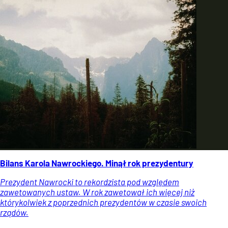
Bilans Karola Nawrockiego. Minął rok prezydentury
Prezydent Nawrocki to rekordzista pod względem
zawetowanych ustaw. W rok zawetował ich więcej niż
którykolwiek z poprzednich prezydentów w czasie swoich
rządów.