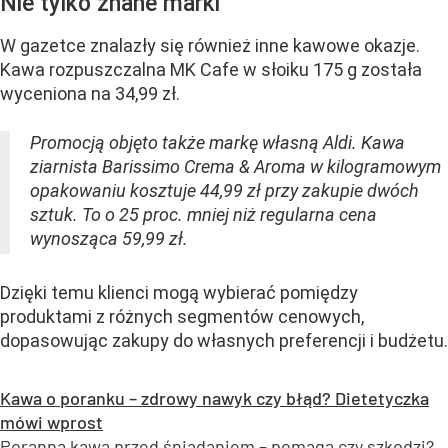
Nie tylko znane marki
W gazetce znalazły się również inne kawowe okazje.
Kawa rozpuszczalna MK Cafe w słoiku 175 g została
wyceniona na 34,99 zł.
Promocją objęto także markę własną Aldi. Kawa
ziarnista Barissimo Crema & Aroma w kilogramowym
opakowaniu kosztuje 44,99 zł przy zakupie dwóch
sztuk. To o 25 proc. mniej niż regularna cena
wynosząca 59,99 zł.
Dzięki temu klienci mogą wybierać pomiędzy
produktami z różnych segmentów cenowych,
dopasowując zakupy do własnych preferencji i budżetu.
Kawa o poranku – zdrowy nawyk czy błąd? Dietetyczka
mówi wprost
Poranna kawa przed śniadaniem – pomaga czy szkodzi?