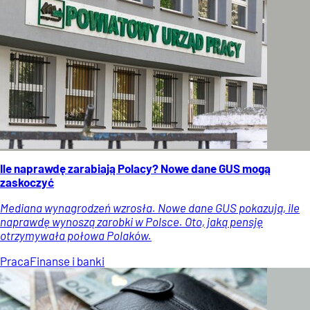
Ile naprawdę zarabiają Polacy? Nowe dane GUS mogą
zaskoczyć
Mediana wynagrodzeń wzrosła. Nowe dane GUS pokazują, ile
naprawdę wynoszą zarobki w Polsce. Oto, jaką pensję
otrzymywała połowa Polaków.
Praca
Finanse i banki