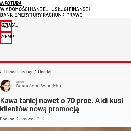
INFOTUBA
WIADOMOŚCI
HANDEL I USŁUGI
FINANSE I
BANKI
EMERYTURY
RACHUNKI
PRAWO
SZUKAJ
MENU
Handel i usługi
/
Handel
Autor:
Beata Anna Święcicka
Kawa taniej nawet o 70 proc. Aldi kusi
klientów nową promocją
Dodano:
2
czerwca
7:12