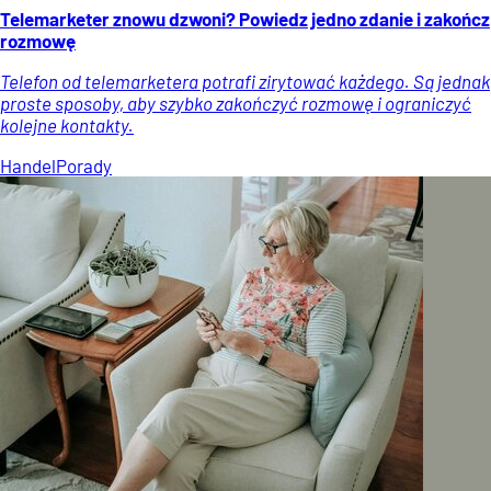
Telemarketer znowu dzwoni? Powiedz jedno zdanie i zakończ
rozmowę
Telefon od telemarketera potrafi zirytować każdego. Są jednak
proste sposoby, aby szybko zakończyć rozmowę i ograniczyć
kolejne kontakty.
Handel
Porady