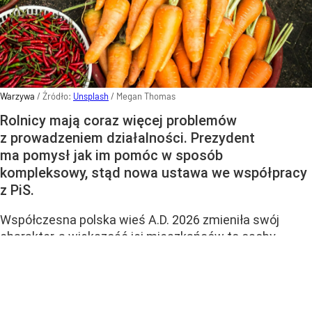
Warzywa
/ Źródło:
Unsplash
/
Megan Thomas
Rolnicy mają coraz więcej problemów
z prowadzeniem działalności. Prezydent
ma pomysł jak im pomóc w sposób
kompleksowy, stąd nowa ustawa we współpracy
z PiS.
Współczesna polska wieś A.D. 2026 zmieniła swój
charakter, a większość jej mieszkańców to osoby
dojeżdżające do pracy w miastach, emeryci
lub specjaliści pracujący zdalnie, którzy z rolnictwem
nie mają nic wspólnego.