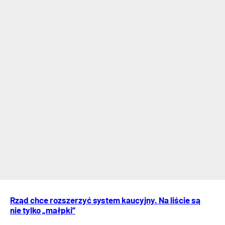
Rząd chce rozszerzyć system kaucyjny. Na liście są
nie tylko „małpki”