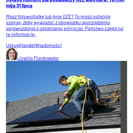
mija 31 lipca
Masz fotowoltaikę lub inne OZE? To masz ostatnią
szansę, żeby wywiązać z obowiązku sporządzenia
sprawozdania z ostatniego półrocza. Państwo czeka na
te informację.
Usługi
Handel
Wiadomości
Jowita
Flankowska