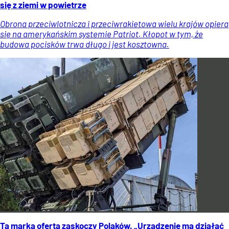
się z ziemi w powietrze
Obrona przeciwlotnicza i przeciwrakietowa wielu krajów opiera
się na amerykańskim systemie Patriot. Kłopot w tym, że
budowa pocisków trwa długo i jest kosztowna.
Ta marka ofertą zaskoczy Polaków. „Urządzenie ma działać