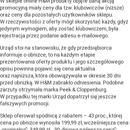
W sklepie online H&M produkty objęte daną akcją
promocyjną miały ceny dla tzw. klubowiczów (niższe)
oraz ceny dla pozostałych użytkowników sklepu.
W rzeczywistości z oferty mógł skorzystać każdy, gdyż
jedynym wymogiem, aby zostać klubowiczem, była
rejestracja przez podanie adresu e-mailowego.
Urząd stoi na stanowisku, że gdy przedsiębiorca
informuje o obniżce, to na każdym etapie
prezentowania oferty produktu i jego szczegółowego
opisu powinna pojawić się cena aktualna
oraz najniższa, która obowiązywała w okresie 30 dni
przed obniżką. W H&M zabrakło odniesienia. Podobne
zarzuty otrzymała marka Peek & Cloppenburg.
W przypadku tej marki Urząd dopatrzył się jeszcze
fałszywych promocji.
Sklep oferował spódnicę z rabatem – 43 proc., której
cena po obniżce wynosiła 199,99 zł, wcześniejsza cena
„oryginalna”: 349,99 zł, „30-dniowa najlepsza cena”: