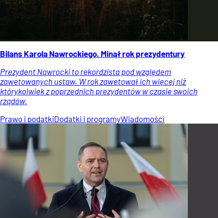
Bilans Karola Nawrockiego. Minął rok prezydentury
Prezydent Nawrocki to rekordzista pod względem
zawetowanych ustaw. W rok zawetował ich więcej niż
którykolwiek z poprzednich prezydentów w czasie swoich
rządów.
Prawo i podatki
Dodatki i programy
Wiadomości