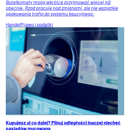
Butelkomaty mogą wkrótce przyjmować więcej niż
obecnie. Rząd pracuje nad zmianami, ale nie wszystkie
opakowania trafią do systemu kaucyjnego.
Handel
Prawo i podatki
Kupujesz ul co dalej? Pilnuj odległości inaczej niechęć
sąsiadów murowana