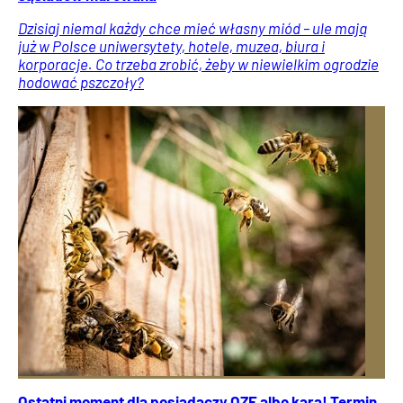
Dzisiaj niemal każdy chce mieć własny miód – ule mają
już w Polsce uniwersytety, hotele, muzea, biura i
korporacje. Co trzeba zrobić, żeby w niewielkim ogrodzie
hodować pszczoły?
Ostatni moment dla posiadaczy OZE albo kara! Termin