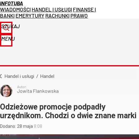
INFOTUBA
WIADOMOŚCI
HANDEL I USŁUGI
FINANSE I
BANKI
EMERYTURY
RACHUNKI
PRAWO
SZUKAJ
MENU
Handel i usługi
/
Handel
Autor:
Jowita Flankowska
Odzieżowe promocje podpadły
urzędnikom. Chodzi o dwie znane marki
Dodano:
28
maja
8:08