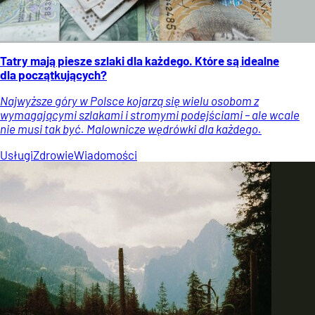
Tatry mają piesze szlaki dla każdego. Które są idealne
dla początkujących?
Najwyższe góry w Polsce kojarzą się wielu osobom z
wymagającymi szlakami i stromymi podejściami – ale wcale
nie musi tak być. Malownicze wędrówki dla każdego.
Usługi
Zdrowie
Wiadomości