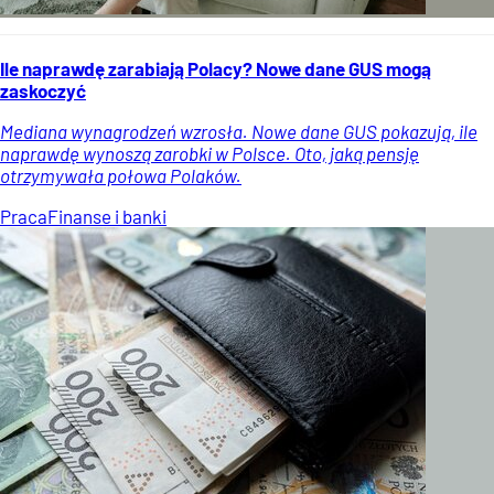
Ile naprawdę zarabiają Polacy? Nowe dane GUS mogą
zaskoczyć
Mediana wynagrodzeń wzrosła. Nowe dane GUS pokazują, ile
naprawdę wynoszą zarobki w Polsce. Oto, jaką pensję
otrzymywała połowa Polaków.
Praca
Finanse i banki