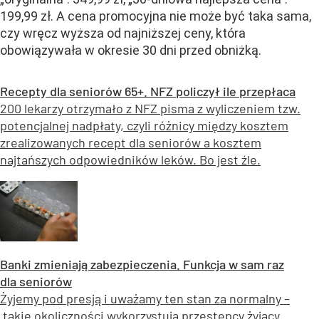
199,99 zł. A cena promocyjna nie może być taka sama,
czy wręcz wyższa od najniższej ceny, która
obowiązywała w okresie 30 dni przed obniżką.
Recepty dla seniorów 65+. NFZ policzył ile przepłaca
200 lekarzy otrzymało z NFZ pisma z wyliczeniem tzw.
potencjalnej nadpłaty, czyli różnicy między kosztem
zrealizowanych recept dla seniorów a kosztem
najtańszych odpowiedników leków. Bo jest źle.
Banki zmieniają zabezpieczenia. Funkcja w sam raz
dla seniorów
Żyjemy pod presją i uważamy ten stan za normalny –
takie okoliczności wykorzystują przestępcy żyjący