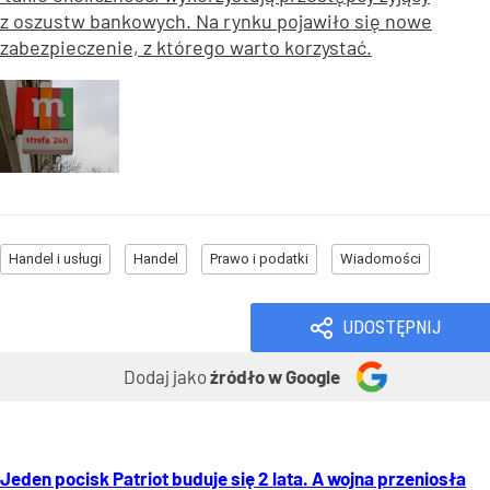
z oszustw bankowych. Na rynku pojawiło się nowe
zabezpieczenie, z którego warto korzystać.
Handel i usługi
Handel
Prawo i podatki
Wiadomości
UDOSTĘPNIJ
Dodaj jako
źródło w Google
Jeden pocisk Patriot buduje się 2 lata. A wojna przeniosła