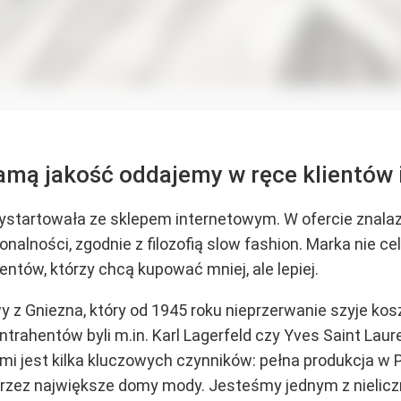
amą jakość oddajemy w ręce klientów
artowała ze sklepem internetowym. W ofercie znalazło 
cjonalności, zgodnie z filozofią slow fashion. Marka ni
tów, którzy chcą kupować mniej, ale lepiej.
 z Gniezna, który od 1945 roku nieprzerwanie szyje kosz
trahentów byli m.in. Karl Lagerfeld czy Yves Saint Lau
i jest kilka kluczowych czynników: pełna produkcja w Po
przez największe domy mody. Jesteśmy jednym z nielicz