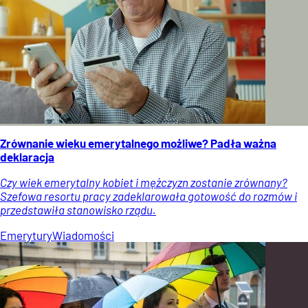
Zrównanie wieku emerytalnego możliwe? Padła ważna
deklaracja
Czy wiek emerytalny kobiet i mężczyzn zostanie zrównany?
Szefowa resortu pracy zadeklarowała gotowość do rozmów i
przedstawiła stanowisko rządu.
Emerytury
Wiadomości