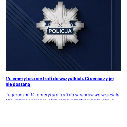
14. emerytura nie trafi do wszystkich. Ci seniorzy jej
nie dostaną
Tegoroczna 14. emerytura trafi do seniorów we wrześniu.
Nie wszyscy emeryci otrzymają jednak pełną kwotę, a
część nie dostanie świadczenia wcale.
Emerytury
Finanse i banki