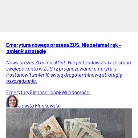
Emerytura nowego prezesa ZUS. Nie załamał rąk –
zmienił strategię
Nowy prezes ZUS ma 50 lat. Nie jest zadowolony ze stanu
swojego konta w ZUS i z prognozowanej emerytury.
Postanowił zmienić swoją długoterminową strategię
oszczędzania.
Emerytury
Finanse i banki
Wiadomości
Jowita
Flankowska