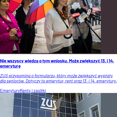
Nie wszyscy wiedzą o tym wniosku. Może zwiększyć 13. i 14.
emeryturę
ZUS przypomina o formularzu, który może zwiększyć wypłaty
dla seniorów. Dotyczy to emerytur, rent oraz 13. i 14. emerytury.
Emerytury
Renty i zasiłki