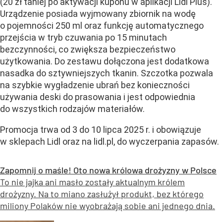
(20 zł taniej po aktywacji kuponu w aplikacji Lidl Plus).
Urządzenie posiada wyjmowany zbiornik na wodę
o pojemności 250 ml oraz funkcję automatycznego
przejścia w tryb czuwania po 15 minutach
bezczynności, co zwiększa bezpieczeństwo
użytkowania. Do zestawu dołączona jest dodatkowa
nasadka do sztywniejszych tkanin. Szczotka pozwala
na szybkie wygładzenie ubrań bez konieczności
używania deski do prasowania i jest odpowiednia
do wszystkich rodzajów materiałów.
Promocja trwa od 3 do 10 lipca 2025 r. i obowiązuje
w sklepach Lidl oraz na lidl.pl, do wyczerpania zapasów.
Zapomnij o maśle! Oto nowa królowa drożyzny w Polsce
To nie jajka ani masło zostały aktualnym królem
drożyzny. Na to miano zasłużył produkt, bez którego
miliony Polaków nie wyobrażają sobie ani jednego dnia.