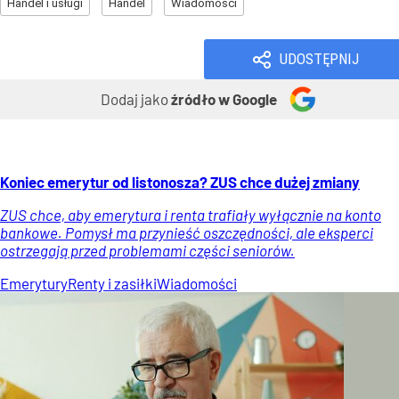
Handel i usługi
Handel
Wiadomości
UDOSTĘPNIJ
Dodaj jako
źródło w Google
Koniec emerytur od listonosza? ZUS chce dużej zmiany
ZUS chce, aby emerytura i renta trafiały wyłącznie na konto
bankowe. Pomysł ma przynieść oszczędności, ale eksperci
ostrzegają przed problemami części seniorów.
Emerytury
Renty i zasiłki
Wiadomości