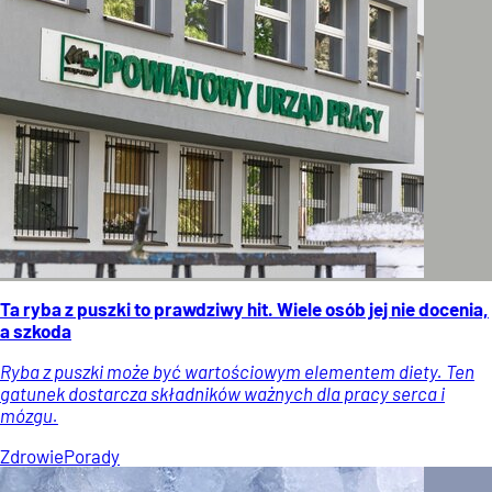
Ta ryba z puszki to prawdziwy hit. Wiele osób jej nie docenia,
a szkoda
Ryba z puszki może być wartościowym elementem diety. Ten
gatunek dostarcza składników ważnych dla pracy serca i
mózgu.
Zdrowie
Porady