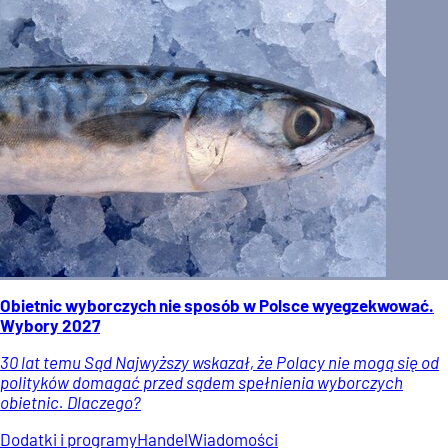
Obietnic wyborczych nie sposób w Polsce wyegzekwować.
Wybory 2027
30 lat temu Sąd Najwyższy wskazał, że Polacy nie mogą się od
polityków domagać przed sądem spełnienia wyborczych
obietnic. Dlaczego?
Dodatki i programy
Handel
Wiadomości