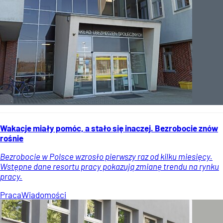
Wakacje miały pomóc, a stało się inaczej. Bezrobocie znów
rośnie
Bezrobocie w Polsce wzrosło pierwszy raz od kilku miesięcy.
Wstępne dane resortu pracy pokazują zmianę trendu na rynku
pracy.
Praca
Wiadomości