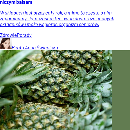
niczym balsam
W sklepach jest przez cały rok, a mimo to często o nim
zapominamy. Tymczasem ten owoc dostarcza cennych
składników i może wspierać organizm seniorów.
Zdrowie
Porady
Beata Anna
Święcicka