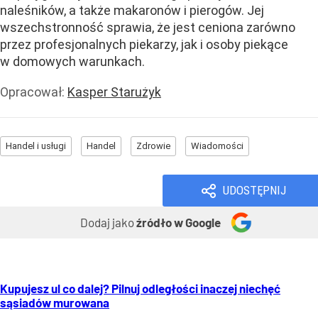
naleśników, a także makaronów i pierogów. Jej
wszechstronność sprawia, że jest ceniona zarówno
przez profesjonalnych piekarzy, jak i osoby piekące
w domowych warunkach.
Opracował:
Kasper Starużyk
Handel i usługi
Handel
Zdrowie
Wiadomości
UDOSTĘPNIJ
Dodaj jako
źródło w Google
Kupujesz ul co dalej? Pilnuj odległości inaczej niechęć
sąsiadów murowana