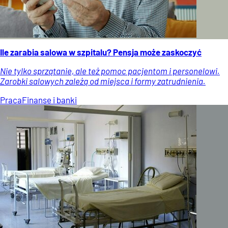
Ile zarabia salowa w szpitalu? Pensja może zaskoczyć
Nie tylko sprzątanie, ale też pomoc pacjentom i personelowi.
Zarobki salowych zależą od miejsca i formy zatrudnienia.
Praca
Finanse i banki