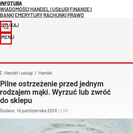
INFOTUBA
WIADOMOŚCI
HANDEL I USŁUGI
FINANSE I
BANKI
EMERYTURY
RACHUNKI
PRAWO
SZUKAJ
MENU
Handel i usługi
/
Handel
Pilne ostrzeżenie przed jednym
rodzajem mąki. Wyrzuć lub zwróć
do sklepu
Dodano:
16
października
2024
12:08