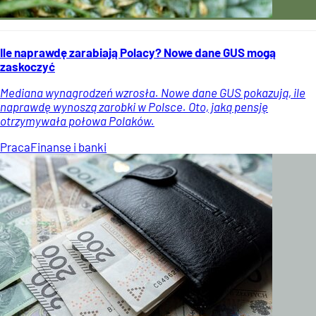
Ile naprawdę zarabiają Polacy? Nowe dane GUS mogą
zaskoczyć
Mediana wynagrodzeń wzrosła. Nowe dane GUS pokazują, ile
naprawdę wynoszą zarobki w Polsce. Oto, jaką pensję
otrzymywała połowa Polaków.
Praca
Finanse i banki