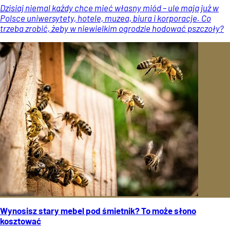
Dzisiaj niemal każdy chce mieć własny miód – ule mają już w
Polsce uniwersytety, hotele, muzea, biura i korporacje. Co
trzeba zrobić, żeby w niewielkim ogrodzie hodować pszczoły?
Wynosisz stary mebel pod śmietnik? To może słono
kosztować