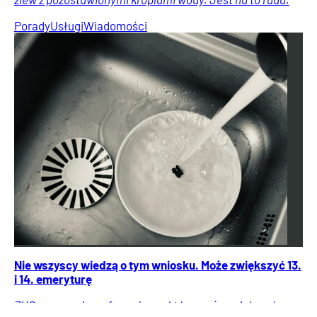
Porady
Usługi
Wiadomości
Nie wszyscy wiedzą o tym wniosku. Może zwiększyć 13.
i 14. emeryturę
ZUS przypomina o formularzu, który może zwiększyć