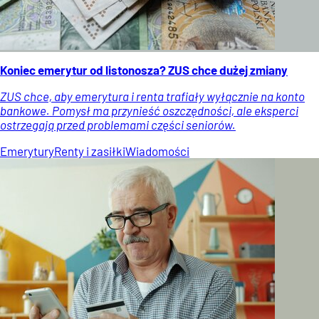
Koniec emerytur od listonosza? ZUS chce dużej zmiany
ZUS chce, aby emerytura i renta trafiały wyłącznie na konto
bankowe. Pomysł ma przynieść oszczędności, ale eksperci
ostrzegają przed problemami części seniorów.
Emerytury
Renty i zasiłki
Wiadomości