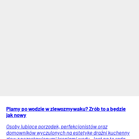
Plamy po wodzie w zlewozmywaku? Zrób to a będzie
jak nowy
Osoby lubiące porządek, perfekcjonistów oraz
domowników wyczulonych na estetykę drażni kuchenny
zlew z pozostawionymi kroplami wody. Jest na to rada.