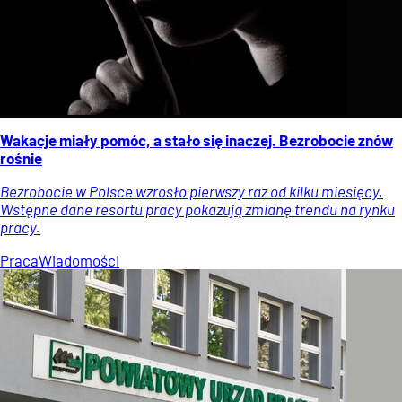
Wakacje miały pomóc, a stało się inaczej. Bezrobocie znów
rośnie
Bezrobocie w Polsce wzrosło pierwszy raz od kilku miesięcy.
Wstępne dane resortu pracy pokazują zmianę trendu na rynku
pracy.
Praca
Wiadomości