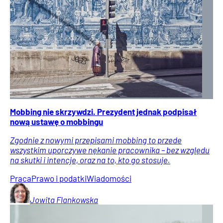
Mobbing nie skrzywdzi. Prezydent jednak podpisał
nową ustawę o mobbingu
Zgodnie z nowymi przepisami mobbing to przede
wszystkim uporczywe nękanie pracownika – bez względu
na skutki i intencje, oraz na to, kto go stosuje.
Praca
Prawo i podatki
Wiadomości
Jowita
Flankowska