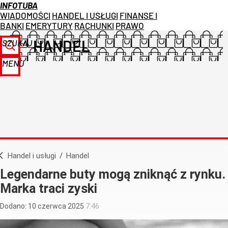
INFOTUBA
WIADOMOŚCI
HANDEL I USŁUGI
FINANSE I
BANKI
EMERYTURY
RACHUNKI
PRAWO
HANDEL
SZUKAJ
MENU
Handel i usługi
/
Handel
Legendarne buty mogą zniknąć z rynku.
Marka traci zyski
Dodano:
10
czerwca
2025
7:46