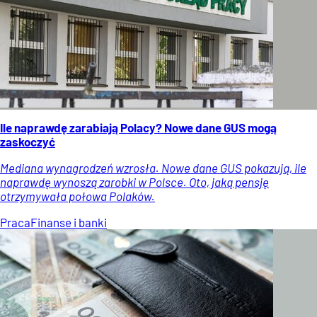
Ile naprawdę zarabiają Polacy? Nowe dane GUS mogą
zaskoczyć
Mediana wynagrodzeń wzrosła. Nowe dane GUS pokazują, ile
naprawdę wynoszą zarobki w Polsce. Oto, jaką pensję
otrzymywała połowa Polaków.
Praca
Finanse i banki