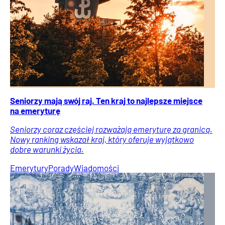
Seniorzy mają swój raj. Ten kraj to najlepsze miejsce
na emeryturę
Seniorzy coraz częściej rozważają emeryturę za granicą.
Nowy ranking wskazał kraj, który oferuje wyjątkowo
dobre warunki życia.
Emerytury
Porady
Wiadomości