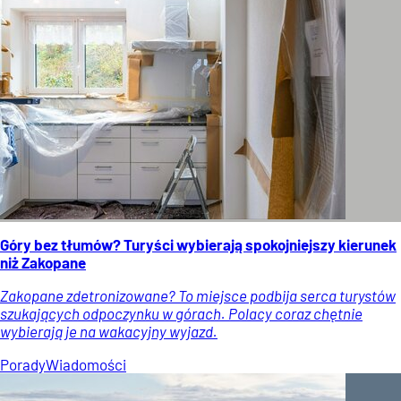
Góry bez tłumów? Turyści wybierają spokojniejszy kierunek
niż Zakopane
Zakopane zdetronizowane? To miejsce podbija serca turystów
szukających odpoczynku w górach. Polacy coraz chętnie
wybierają je na wakacyjny wyjazd.
Porady
Wiadomości