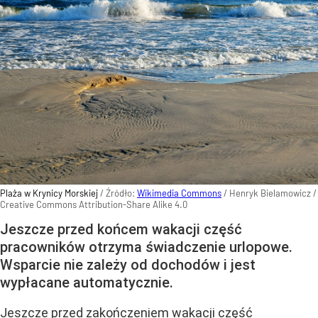
Plaża w Krynicy Morskiej
/ Źródło:
Wikimedia Commons
/
Henryk Bielamowicz /
Creative Commons Attribution-Share Alike 4.0
Jeszcze przed końcem wakacji część
pracowników otrzyma świadczenie urlopowe.
Wsparcie nie zależy od dochodów i jest
wypłacane automatycznie.
Jeszcze przed zakończeniem wakacji część