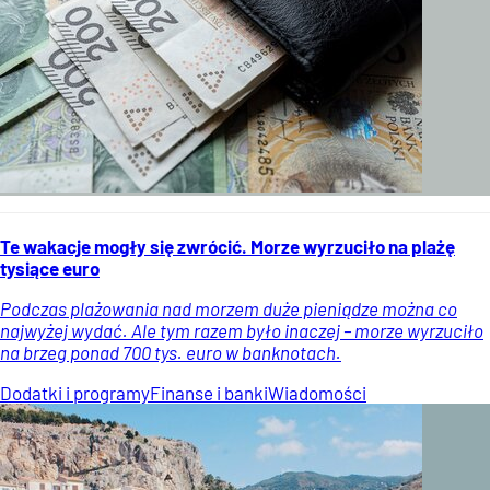
Te wakacje mogły się zwrócić. Morze wyrzuciło na plażę
tysiące euro
Podczas plażowania nad morzem duże pieniądze można co
najwyżej wydać. Ale tym razem było inaczej – morze wyrzuciło
na brzeg ponad 700 tys. euro w banknotach.
Dodatki i programy
Finanse i banki
Wiadomości