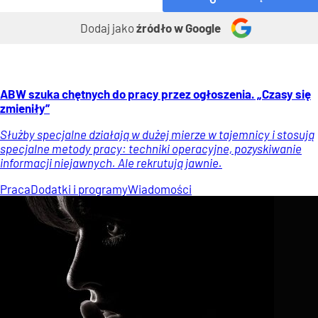
Dodaj jako
źródło w Google
ABW szuka chętnych do pracy przez ogłoszenia. „Czasy się
zmieniły”
Służby specjalne działają w dużej mierze w tajemnicy i stosują
specjalne metody pracy: techniki operacyjne, pozyskiwanie
informacji niejawnych. Ale rekrutują jawnie.
Praca
Dodatki i programy
Wiadomości