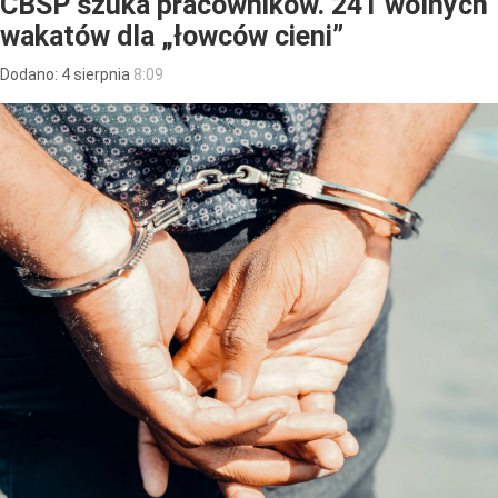
CBŚP szuka pracowników. 241 wolnych
wakatów dla „łowców cieni”
Dodano:
4
sierpnia
8:09