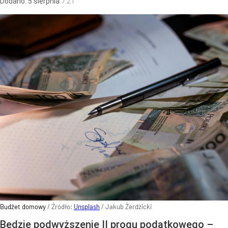
Dodano:
5
sierpnia
7:21
Budżet domowy
/ Źródło:
Unsplash
/
Jakub Żerdzicki
Będzie podwyższenie II progu podatkowego –