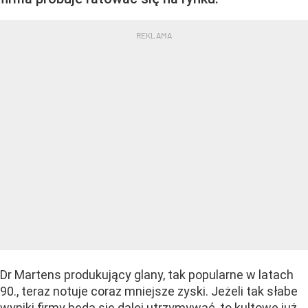
Dr Martens produkujący glany, tak popularne w latach
90., teraz notuje coraz mniejsze zyski. Jeżeli tak słabe
wyniki firmy będą się dalej utrzymywać, to kultowe już