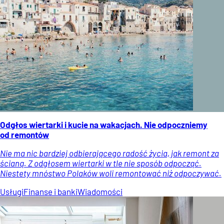
Odgłos wiertarki i kucie na wakacjach. Nie odpoczniemy
od remontów
Nie ma nic bardziej odbierającego radość życia, jak remont za
ścianą. Z odgłosem wiertarki w tle nie sposób odpocząć.
Niestety mnóstwo Polaków woli remontować niż odpoczywać.
Usługi
Finanse i banki
Wiadomości