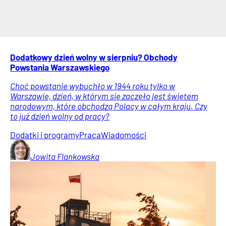
Dodatkowy dzień wolny w sierpniu? Obchody
Powstania Warszawskiego
Choć powstanie wybuchło w 1944 roku tylko w
Warszawie, dzień, w którym się zaczęło jest świętem
narodowym, które obchodzą Polacy w całym kraju. Czy
to już dzień wolny od pracy?
Dodatki i programy
Praca
Wiadomości
Jowita
Flankowska