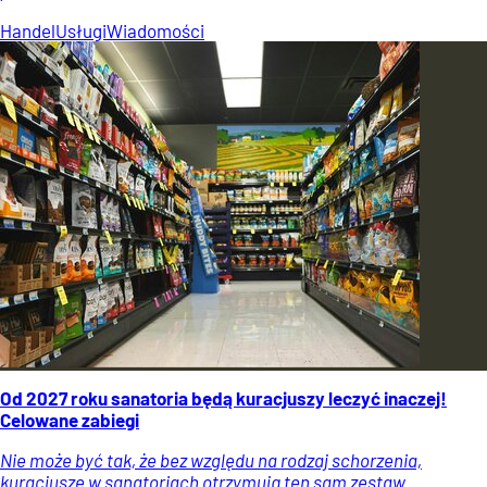
Handel
Usługi
Wiadomości
Od 2027 roku sanatoria będą kuracjuszy leczyć inaczej!
Celowane zabiegi
Nie może być tak, że bez względu na rodzaj schorzenia,
kuracjusze w sanatoriach otrzymują ten sam zestaw