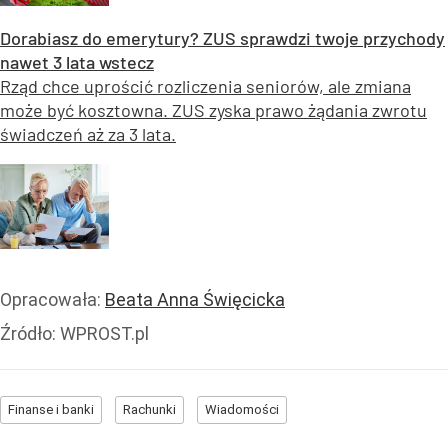
Dorabiasz do emerytury? ZUS sprawdzi twoje przychody
nawet 3 lata wstecz
Rząd chce uprościć rozliczenia seniorów, ale zmiana
może być kosztowna. ZUS zyska prawo żądania zwrotu
świadczeń aż za 3 lata.
Opracowała:
Beata Anna Święcicka
Źródło:
WPROST.pl
Finanse i banki
Rachunki
Wiadomości