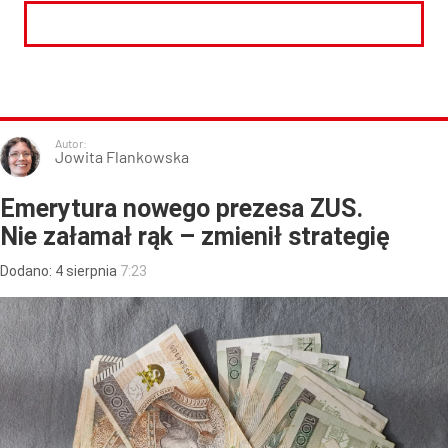
CZYTAJ DALEJ
Autor:
Jowita Flankowska
Emerytura nowego prezesa ZUS.
Nie załamał rąk – zmienił strategię
Dodano:
4
sierpnia
7:23