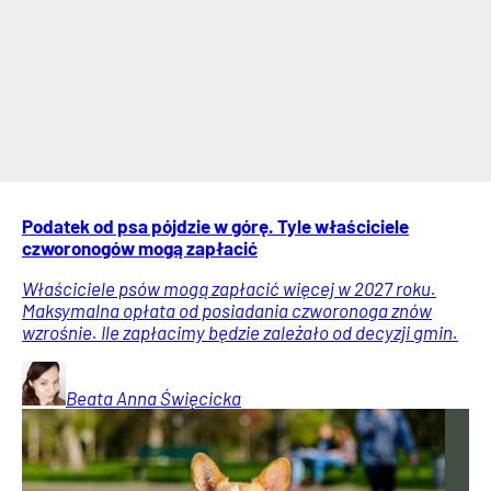
Podatek od psa pójdzie w górę. Tyle właściciele
czworonogów mogą zapłacić
Właściciele psów mogą zapłacić więcej w 2027 roku.
Maksymalna opłata od posiadania czworonoga znów
wzrośnie. Ile zapłacimy będzie zależało od decyzji gmin.
Beata Anna
Święcicka