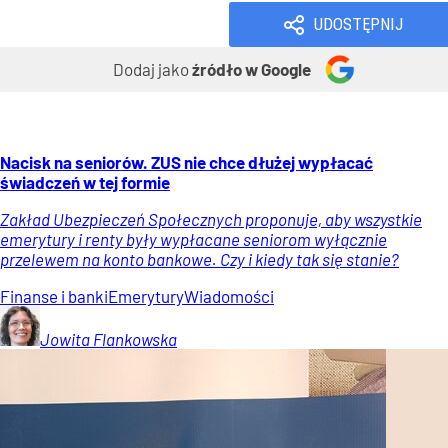
UDOSTĘPNIJ
Dodaj jako
źródło w Google
Nacisk na seniorów. ZUS nie chce dłużej wypłacać
świadczeń w tej formie
Zakład Ubezpieczeń Społecznych proponuje, aby wszystkie
emerytury i renty były wypłacane seniorom wyłącznie
przelewem na konto bankowe. Czy i kiedy tak się stanie?
Finanse i banki
Emerytury
Wiadomości
Jowita
Flankowska