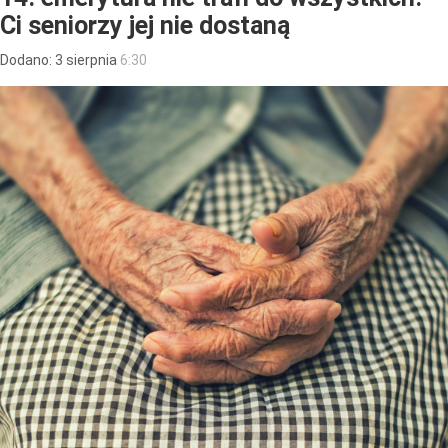
Ci seniorzy jej nie dostaną
Dodano:
3
sierpnia
6:30