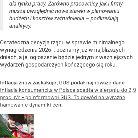
dla rynku pracy. Zarówno pracownicy, jak i firmy
muszą uwzględnić nowe stawki w planowaniu
budżetu i kosztów zatrudnienia – podkreślają
analitycy.
Ostateczna decyzja rządu w sprawie minimalnego
wynagrodzenia 2026 r. poznamy już w najbliższych
dniach, a jej ogłoszenie będzie jednym z ważniejszych
wydarzeń gospodarczych kończącego się roku.
Inflacja znów zaskakuje. GUS podał najnowsze dane
Inflacja konsumencka w Polsce spadła w sierpniu do 2,9
proc. r/r – poinformował GUS. To dowód na wyraźne
hamowanie dynamiki cen.