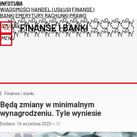
INFOTUBA
WIADOMOŚCI
HANDEL I USŁUGI
FINANSE I
BANKI
EMERYTURY
RACHUNKI
PRAWO
FINANSE I BANKI
SZUKAJ
MENU
Finanse i banki
Będą zmiany w minimalnym
wynagrodzeniu. Tyle wyniesie
Dodano:
16
września
2025
6:30