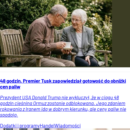
48 godzin. Premier Tusk zapowiedział gotowość do obniżki
cen paliw
Prezydent USA Donald Trump nie wykluczył, że w ciągu 48
godzin cieśnina Ormuz zostanie odblokowana. Jego zdaniem
rokowania z Iranem idą w dobrym kierunku, ale ceny paliw nie
spadają.
Dodatki i programy
Handel
Wiadomości