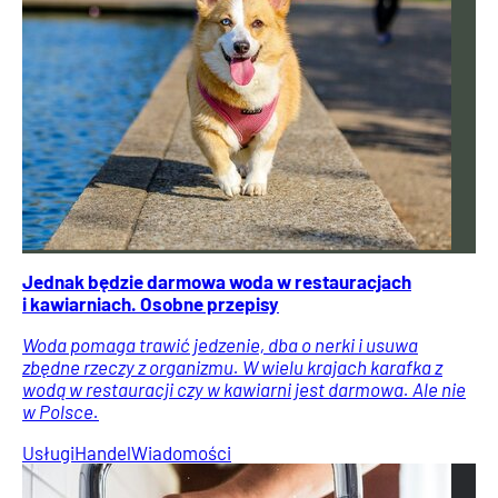
Jednak będzie darmowa woda w restauracjach
i kawiarniach. Osobne przepisy
Woda pomaga trawić jedzenie, dba o nerki i usuwa
zbędne rzeczy z organizmu. W wielu krajach karafka z
wodą w restauracji czy w kawiarni jest darmowa. Ale nie
w Polsce.
Usługi
Handel
Wiadomości