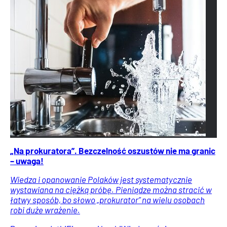
„Na prokuratora”. Bezczelność oszustów nie ma granic
– uwaga!
Wiedza i opanowanie Polaków jest systematycznie
wystawiana na ciężką próbę. Pieniądze można stracić w
łatwy sposób, bo słowo „prokurator” na wielu osobach
robi duże wrażenie.