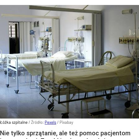
Łóżka szpitalne
/ Źródło:
Pexels
/
Pixabay
Nie tylko sprzątanie, ale też pomoc pacjentom