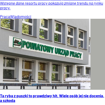
Wstępne dane resortu pracy pokazują zmianę trendu na rynku
pracy.
Praca
Wiadomości
Ta ryba z puszki to prawdziwy hit. Wiele osób jej nie docenia,
a szkoda