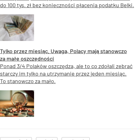
do 100 tys. zł bez konieczności płacenia podatku Belki.
Tylko przez miesiąc. Uwaga, Polacy mają stanowczo
za małe oszczędności
Ponad 3/4 Polaków oszczędza, ale to co zdołali zebrać
starczy im tylko na utrzymanie przez jeden miesiąc.
To stanowczo za mało.