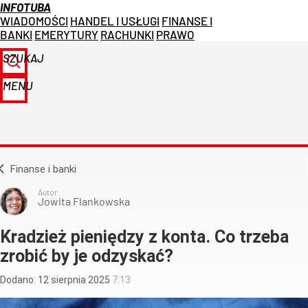
INFOTUBA
WIADOMOŚCI
HANDEL I USŁUGI
FINANSE I
BANKI
EMERYTURY
RACHUNKI
PRAWO
SZUKAJ
MENU
Finanse i banki
Autor:
Jowita Flankowska
Kradzież pieniędzy z konta. Co trzeba
zrobić by je odzyskać?
Dodano:
12
sierpnia
2025
7:13