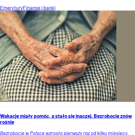
Emerytury
Finanse i banki
Wakacje miały pomóc, a stało się inaczej. Bezrobocie znów
rośnie
Bezrobocie w Polsce wzrosło pierwszy raz od kilku miesięcy.