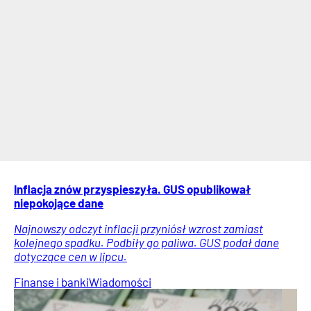
Inflacja znów przyspieszyła. GUS opublikował
niepokojące dane
Najnowszy odczyt inflacji przyniósł wzrost zamiast
kolejnego spadku. Podbiły go paliwa. GUS podał dane
dotyczące cen w lipcu.
Finanse i banki
Wiadomości