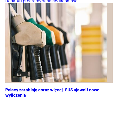
Dodatki i programy
Handel
Wiadomości
Polacy zarabiają coraz więcej. GUS ujawnił nowe
wyliczenia
Przeciętne wynagrodzenie w sektorze przedsiębiorstw
ponownie wzrosło. Najnowsze dane GUS pokazują, że
pensje są wyższe niż przed rokiem, a nawet miesiącem.