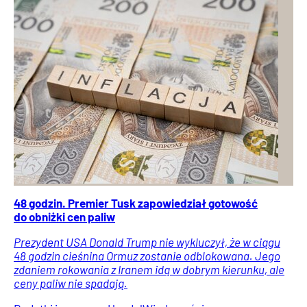
48 godzin. Premier Tusk zapowiedział gotowość
do obniżki cen paliw
Prezydent USA Donald Trump nie wykluczył, że w ciągu
48 godzin cieśnina Ormuz zostanie odblokowana. Jego
zdaniem rokowania z Iranem idą w dobrym kierunku, ale
ceny paliw nie spadają.