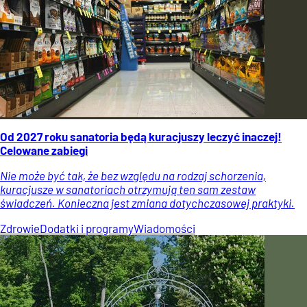
Od 2027 roku sanatoria będą kuracjuszy leczyć inaczej!
Celowane zabiegi
Nie może być tak, że bez względu na rodzaj schorzenia,
kuracjusze w sanatoriach otrzymują ten sam zestaw
świadczeń. Konieczna jest zmiana dotychczasowej praktyki.
Zdrowie
Dodatki i programy
Wiadomości