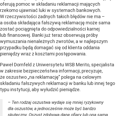
oferują pomoc w składaniu reklamacji mających
rzekomo ujawniać luki w systemach bankowych.
W rzeczywistości żadnych takich błędów nie ma –
a osoba składająca fałszywą reklamację może sama
zostać pociągnięta do odpowiedzialności karnej
lub finansowej. Banki już teraz obserwują próby
wymuszania nienależnych zwrotów, a w najlepszym
przypadku będą domagać się od klienta oddania
pieniędzy wraz z kosztami postępowania.
Paweł Dornfeld z Uniwersytetu WSB Merito, specjalista
w zakresie bezpieczeństwa informacji, precyzuje,
że oszustwo „na reklamację” polega na celowym
składaniu fałszywych reklamacji w banku lub innej tego
typu instytucji, aby wyłudzić pieniądze.
– Ten rodzaj oszustwa wydaje się mniej ryzykowny
dla oszustów, a jednocześnie może być bardzo
skuteczny. Oszust zdobywa dane ofiary lub ona sama