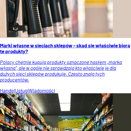
Marki własne w sieciach sklepów – skąd się właściwie biorą
te produkty?
Polacy chętnie kupują produkty oznaczone hasłem „marka
własna”, ale w ogóle nie sprawdzają kto właściwie je dla
dużych sieci sklepów produkuje. Często znają tych
producentów.
Handel
Usługi
Wiadomości