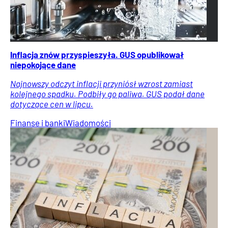
Inflacja znów przyspieszyła. GUS opublikował
niepokojące dane
Najnowszy odczyt inflacji przyniósł wzrost zamiast
kolejnego spadku. Podbiły go paliwa. GUS podał dane
dotyczące cen w lipcu.
Finanse i banki
Wiadomości