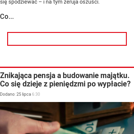
się spodziewać – i na tym żeruja oszuści.
Co...
CZYTAJ DALEJ
Znikająca pensja a budowanie majątku.
Co się dzieje z pieniędzmi po wypłacie?
Dodano:
25
lipca
6:30