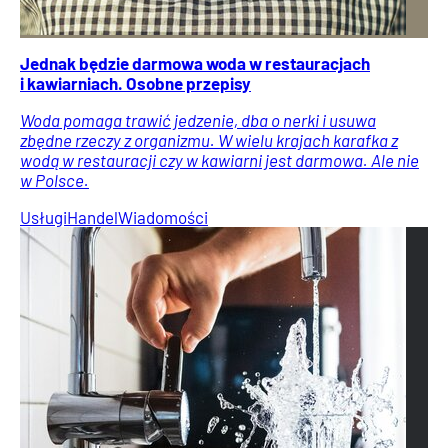
Jednak będzie darmowa woda w restauracjach
i kawiarniach. Osobne przepisy
Woda pomaga trawić jedzenie, dba o nerki i usuwa
zbędne rzeczy z organizmu. W wielu krajach karafka z
wodą w restauracji czy w kawiarni jest darmowa. Ale nie
w Polsce.
Usługi
Handel
Wiadomości