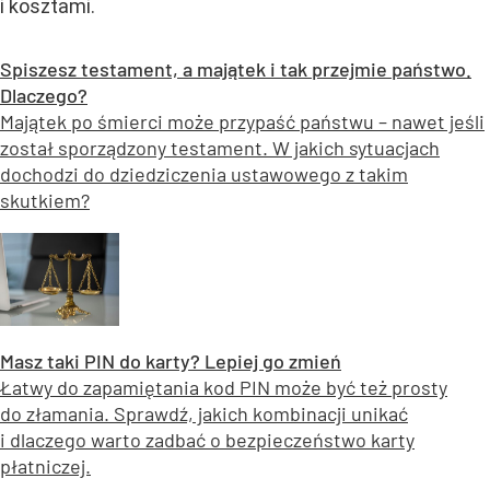
i kosztami.
Spiszesz testament, a majątek i tak przejmie państwo.
Dlaczego?
Majątek po śmierci może przypaść państwu – nawet jeśli
został sporządzony testament. W jakich sytuacjach
dochodzi do dziedziczenia ustawowego z takim
skutkiem?
Masz taki PIN do karty? Lepiej go zmień
Łatwy do zapamiętania kod PIN może być też prosty
do złamania. Sprawdź, jakich kombinacji unikać
i dlaczego warto zadbać o bezpieczeństwo karty
płatniczej.