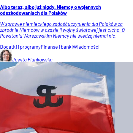
Albo teraz, albo już nigdy. Niemcy o wojennych
odszkodowaniach dla Polaków
W sprawie niemieckiego zadośćuczynienia dla Polaków za
zbrodnie Niemców w czasie II wojny światowej jest cicho. O
Powstaniu Warszawskim Niemcy nie wiedzą niemal nic.
Dodatki i programy
Finanse i banki
Wiadomości
Jowita
Flankowska