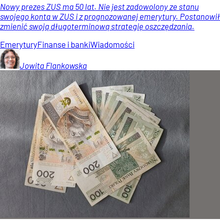
Nowy prezes ZUS ma 50 lat. Nie jest zadowolony ze stanu
swojego konta w ZUS i z prognozowanej emerytury. Postanowił
zmienić swoją długoterminową strategię oszczędzania.
Emerytury
Finanse i banki
Wiadomości
Jowita
Flankowska