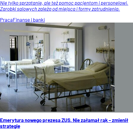
Nie tylko sprzątanie, ale też pomoc pacjentom i personelowi.
Zarobki salowych zależą od miejsca i formy zatrudnienia.
Praca
Finanse i banki
Emerytura nowego prezesa ZUS. Nie załamał rąk – zmienił
strategię