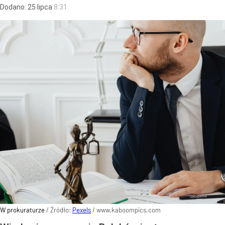
Dodano:
25
lipca
8:31
W prokuraturze
/ Źródło:
Pexels
/
www.kaboompics.com