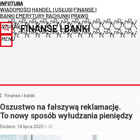
INFOTUBA
WIADOMOŚCI
HANDEL I USŁUGI
FINANSE I
BANKI
EMERYTURY
RACHUNKI
PRAWO
FINANSE I BANKI
SZUKAJ
MENU
Finanse i banki
Oszustwo na fałszywą reklamację.
To nowy sposób wyłudzania pieniędzy
Dodano:
18
lipca
2025
6:30