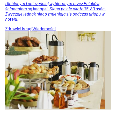
Ulubionym i najczęściej wybieranym przez Polaków
śniadaniem są kanapki. Sięga po nie około 75–80 osób.
Zwyczaje jednak nieco zmieniają się podczas urlopu w
hotelu.
Zdrowie
Usługi
Wiadomości