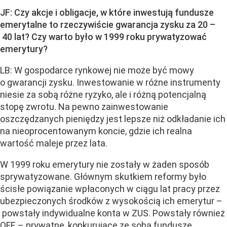
JF: Czy akcje i obligacje, w które inwestują fundusze
emerytalne to rzeczywiście gwarancja zysku za 20 –
40 lat? Czy warto było w 1999 roku prywatyzować
emerytury?
LB: W gospodarce rynkowej nie może być mowy
o gwarancji zysku. Inwestowanie w różne instrumenty
niesie za sobą różne ryzyko, ale i różną potencjalną
stopę zwrotu. Na pewno zainwestowanie
oszczędzanych pieniędzy jest lepsze niż odkładanie ich
na nieoprocentowanym koncie, gdzie ich realna
wartość maleje przez lata.
W 1999 roku emerytury nie zostały w żaden sposób
sprywatyzowane. Głównym skutkiem reformy było
ścisłe powiązanie wpłaconych w ciągu lat pracy przez
ubezpieczonych środków z wysokością ich emerytur –
powstały indywidualne konta w ZUS. Powstały również
OFE – prywatne, konkurujące ze sobą fundusze