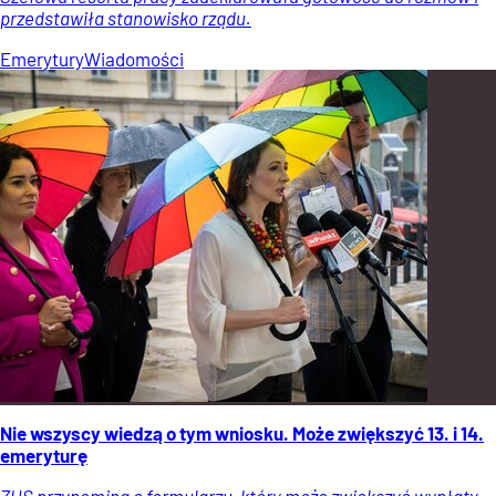
przedstawiła stanowisko rządu.
Emerytury
Wiadomości
Nie wszyscy wiedzą o tym wniosku. Może zwiększyć 13. i 14.
emeryturę
ZUS przypomina o formularzu, który może zwiększyć wypłaty