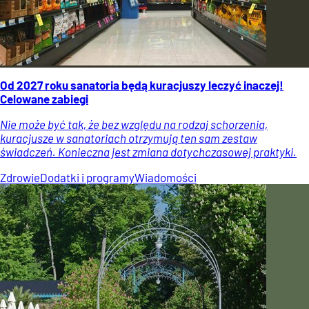
Od 2027 roku sanatoria będą kuracjuszy leczyć inaczej!
Celowane zabiegi
Nie może być tak, że bez względu na rodzaj schorzenia,
kuracjusze w sanatoriach otrzymują ten sam zestaw
świadczeń. Konieczna jest zmiana dotychczasowej praktyki.
Zdrowie
Dodatki i programy
Wiadomości