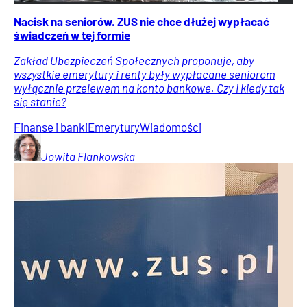
Nacisk na seniorów. ZUS nie chce dłużej wypłacać
świadczeń w tej formie
Zakład Ubezpieczeń Społecznych proponuje, aby
wszystkie emerytury i renty były wypłacane seniorom
wyłącznie przelewem na konto bankowe. Czy i kiedy tak
się stanie?
Finanse i banki
Emerytury
Wiadomości
Jowita
Flankowska