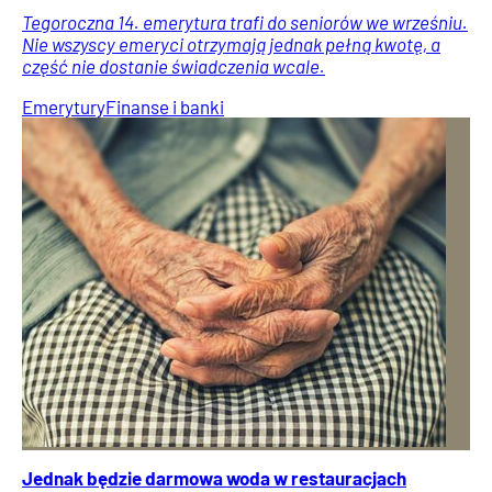
Tegoroczna 14. emerytura trafi do seniorów we wrześniu.
Nie wszyscy emeryci otrzymają jednak pełną kwotę, a
część nie dostanie świadczenia wcale.
Emerytury
Finanse i banki
Jednak będzie darmowa woda w restauracjach