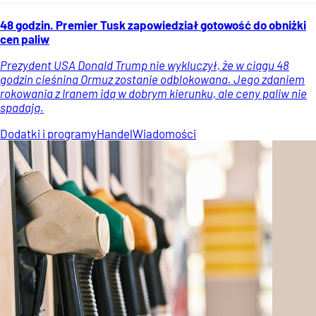
48 godzin. Premier Tusk zapowiedział gotowość do obniżki
cen paliw
Prezydent USA Donald Trump nie wykluczył, że w ciągu 48
godzin cieśnina Ormuz zostanie odblokowana. Jego zdaniem
rokowania z Iranem idą w dobrym kierunku, ale ceny paliw nie
spadają.
Dodatki i programy
Handel
Wiadomości