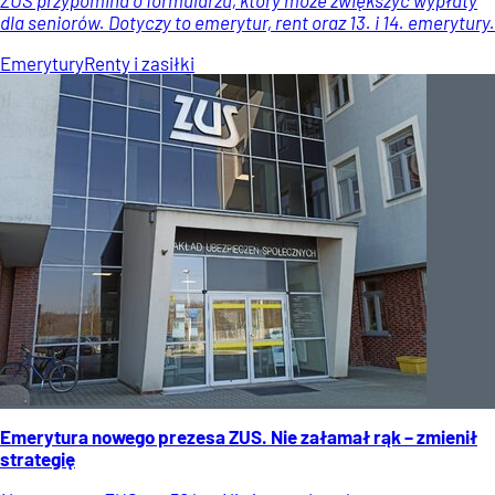
dla seniorów. Dotyczy to emerytur, rent oraz 13. i 14. emerytury.
Emerytury
Renty i zasiłki
Emerytura nowego prezesa ZUS. Nie załamał rąk – zmienił
strategię