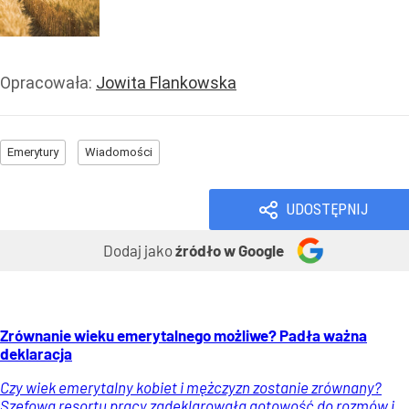
Opracowała:
Jowita Flankowska
Emerytury
Wiadomości
UDOSTĘPNIJ
Dodaj jako
źródło w Google
Zrównanie wieku emerytalnego możliwe? Padła ważna
deklaracja
Czy wiek emerytalny kobiet i mężczyzn zostanie zrównany?
Szefowa resortu pracy zadeklarowała gotowość do rozmów i