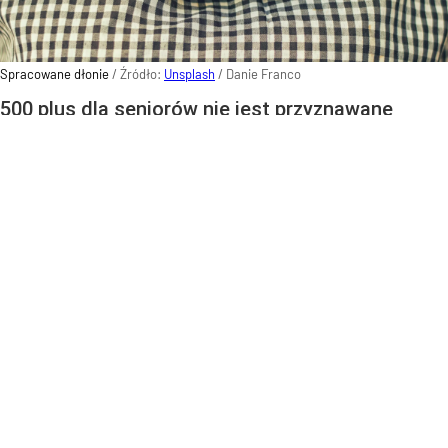
Spracowane dłonie
/ Źródło:
Unsplash
/
Danie Franco
500 plus dla seniorów nie jest przyznawane
automatycznie. O wypłacie świadczenia
decydują dwa istotne czynniki. Sprawdź zasady
otrzymania świadczenia
Wokół tzw. 500 plus dla seniorów nadal pojawia się
wiele nieporozumień. Część osób uważa, że pieniądze
są wypłacane automatycznie po osiągnięciu
określonego wieku. ZUS przypomina jednak,
że świadczenie uzupełniające zależy od spełnienia
konkretnych warunków, a nie od samego wieku
emeryta.
500 plus dla seniora