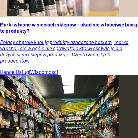
Marki własne w sieciach sklepów – skąd się właściwie biorą
te produkty?
Polacy chętnie kupują produkty oznaczone hasłem „marka
własna”, ale w ogóle nie sprawdzają kto właściwie je dla
dużych sieci sklepów produkuje. Często znają tych
producentów.
Handel
Usługi
Wiadomości