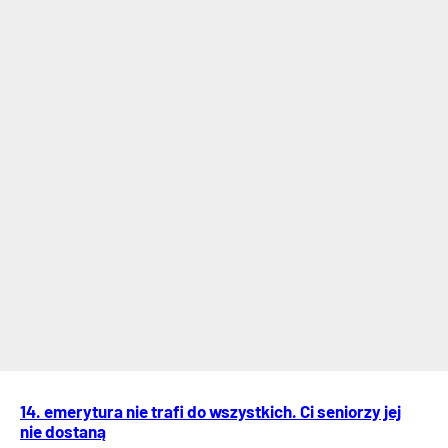
14. emerytura nie trafi do wszystkich. Ci seniorzy jej
nie dostaną