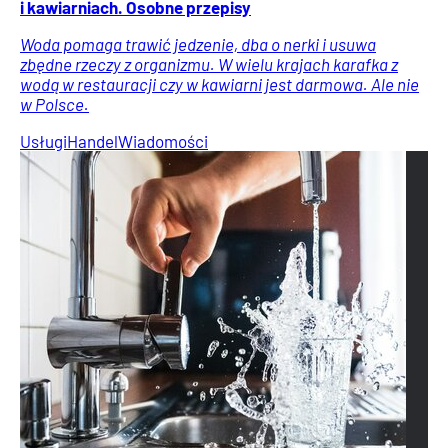
i kawiarniach. Osobne przepisy
Woda pomaga trawić jedzenie, dba o nerki i usuwa
zbędne rzeczy z organizmu. W wielu krajach karafka z
wodą w restauracji czy w kawiarni jest darmowa. Ale nie
w Polsce.
Usługi
Handel
Wiadomości