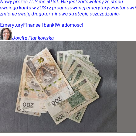
Nowy prezes ZUS ma 50 lat. Nie jest zadowolony ze stanu
swojego konta w ZUS i z prognozowanej emerytury. Postanowił
zmienić swoją długoterminową strategię oszczędzania.
Emerytury
Finanse i banki
Wiadomości
Jowita
Flankowska