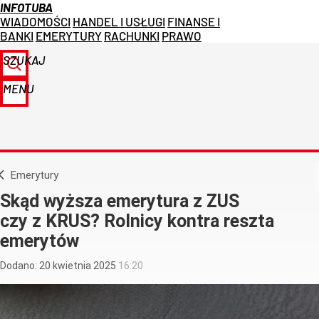
INFOTUBA
WIADOMOŚCI
HANDEL I USŁUGI
FINANSE I
BANKI
EMERYTURY
RACHUNKI
PRAWO
SZUKAJ
MENU
Emerytury
Skąd wyższa emerytura z ZUS
czy z KRUS? Rolnicy kontra reszta
emerytów
Dodano:
20
kwietnia
2025
16:20