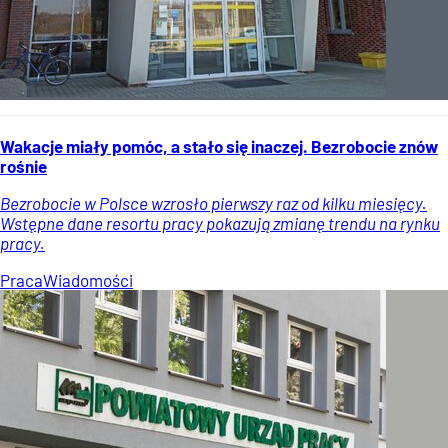
Wakacje miały pomóc, a stało się inaczej. Bezrobocie znów
rośnie
Bezrobocie w Polsce wzrosło pierwszy raz od kilku miesięcy.
Wstępne dane resortu pracy pokazują zmianę trendu na rynku
pracy.
Praca
Wiadomości