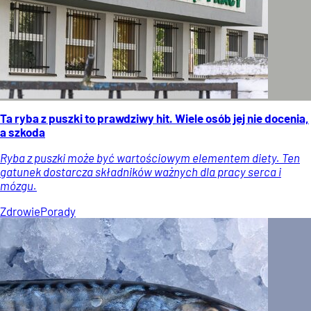
Ta ryba z puszki to prawdziwy hit. Wiele osób jej nie docenia,
a szkoda
Ryba z puszki może być wartościowym elementem diety. Ten
gatunek dostarcza składników ważnych dla pracy serca i
mózgu.
Zdrowie
Porady