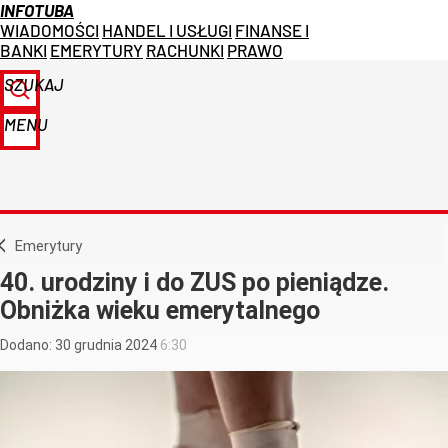
INFOTUBA
WIADOMOŚCI
HANDEL I USŁUGI
FINANSE I
BANKI
EMERYTURY
RACHUNKI
PRAWO
SZUKAJ
MENU
Emerytury
40. urodziny i do ZUS po pieniądze.
Obniżka wieku emerytalnego
Dodano:
30
grudnia
2024
6:30