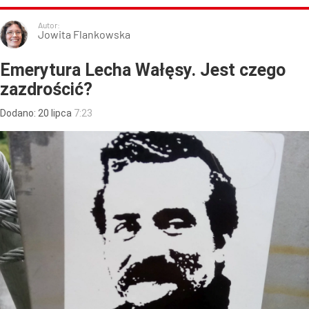
Autor:
Jowita Flankowska
Emerytura Lecha Wałęsy. Jest czego
zazdrościć?
Dodano:
20
lipca
7:23