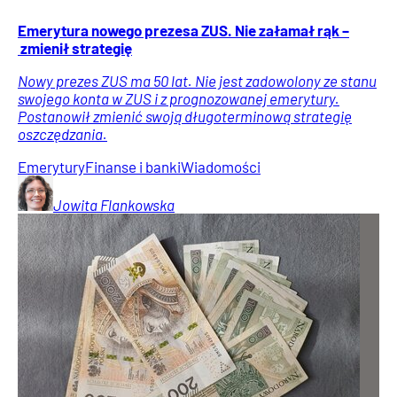
Emerytura nowego prezesa ZUS. Nie załamał rąk –
zmienił strategię
Nowy prezes ZUS ma 50 lat. Nie jest zadowolony ze stanu
swojego konta w ZUS i z prognozowanej emerytury.
Postanowił zmienić swoją długoterminową strategię
oszczędzania.
Emerytury
Finanse i banki
Wiadomości
Jowita
Flankowska