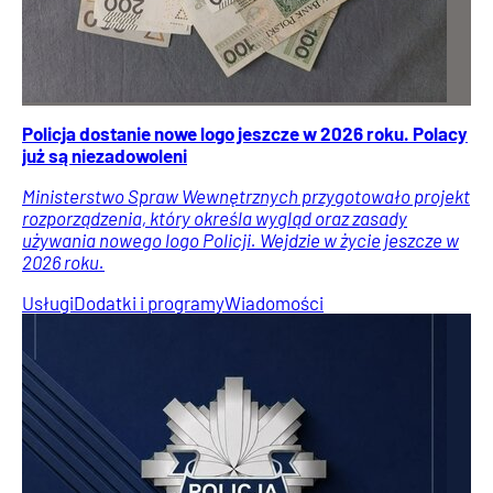
Policja dostanie nowe logo jeszcze w 2026 roku. Polacy
już są niezadowoleni
Ministerstwo Spraw Wewnętrznych przygotowało projekt
rozporządzenia, który określa wygląd oraz zasady
używania nowego logo Policji. Wejdzie w życie jeszcze w
2026 roku.
Usługi
Dodatki i programy
Wiadomości