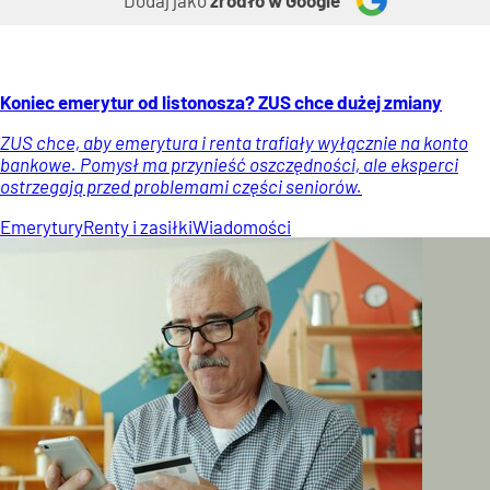
Koniec emerytur od listonosza? ZUS chce dużej zmiany
ZUS chce, aby emerytura i renta trafiały wyłącznie na konto
bankowe. Pomysł ma przynieść oszczędności, ale eksperci
ostrzegają przed problemami części seniorów.
Emerytury
Renty i zasiłki
Wiadomości