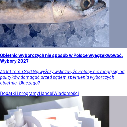
Obietnic wyborczych nie sposób w Polsce wyegzekwować.
Wybory 2027
30 lat temu Sąd Najwyższy wskazał, że Polacy nie mogą się od
polityków domagać przed sądem spełnienia wyborczych
obietnic. Dlaczego?
Dodatki i programy
Handel
Wiadomości