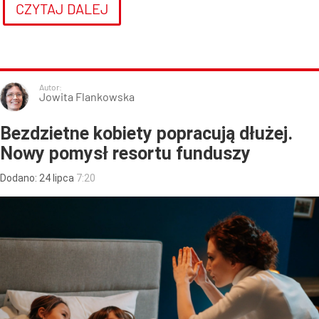
CZYTAJ DALEJ
Autor:
Jowita Flankowska
Bezdzietne kobiety popracują dłużej.
Nowy pomysł resortu funduszy
Dodano:
24
lipca
7:20