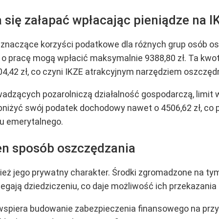
 się załapać wpłacając pieniądze na I
ą znaczące korzyści podatkowe dla różnych grup osób o
o pracę mogą wpłacić maksymalnie 9388,80 zł. Ta kwota
04,42 zł, co czyni IKZE atrakcyjnym narzędziem oszczę
dzących pozarolniczą działalność gospodarczą, limit wp
obniżyć swój podatek dochodowy nawet o 4506,62 zł, co
u emerytalnego.
ten sposób oszczędzania
ż jego prywatny charakter. Środki zgromadzone na tym 
egają dziedziczeniu, co daje możliwość ich przekazania 
 wspiera budowanie zabezpieczenia finansowego na prz