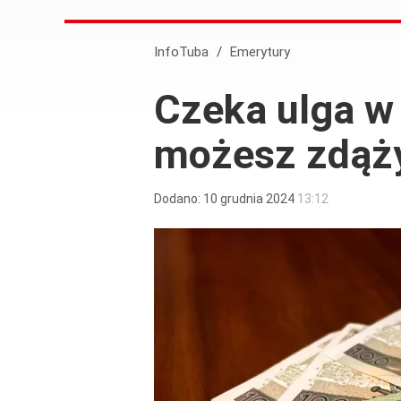
InfoTuba
/
Emerytury
Czeka ulga w
możesz zdąż
Dodano:
10
grudnia
2024
13:12