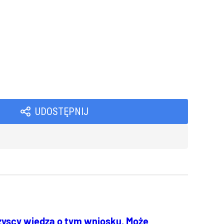
UDOSTĘPNIJ
zyscy wiedzą o tym wniosku. Może