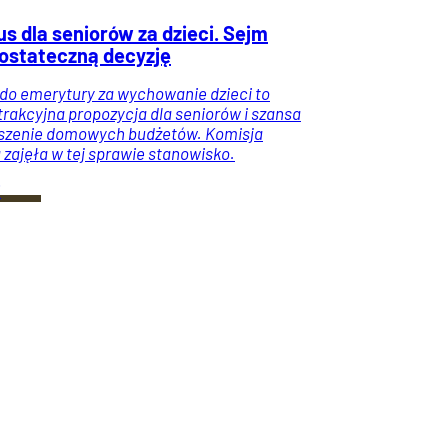
us dla seniorów za dzieci. Sejm
 ostateczną decyzję
do emerytury za wychowanie dzieci to
trakcyjna propozycja dla seniorów i szansa
szenie domowych budżetów. Komisja
zajęła w tej sprawie stanowisko.
i
y
Emerytury
Wiadomości