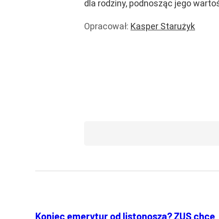
dla rodziny, podnosząc jego warto
Opracował:
Kasper Starużyk
Emerytury
Finanse i banki
Praca
Wiadomości
Koniec emerytur od listonosza? ZUS chce