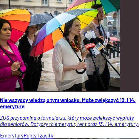
Nie wszyscy wiedzą o tym wniosku. Może zwiększyć 13. i 14.
emeryturę
ZUS przypomina o formularzu, który może zwiększyć wypłaty
dla seniorów. Dotyczy to emerytur, rent oraz 13. i 14. emerytury.
Emerytury
Renty i zasiłki