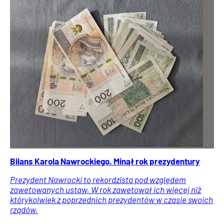
Bilans Karola Nawrockiego. Minął rok prezydentury
Prezydent Nawrocki to rekordzista pod względem
zawetowanych ustaw. W rok zawetował ich więcej niż
którykolwiek z poprzednich prezydentów w czasie swoich
rządów.