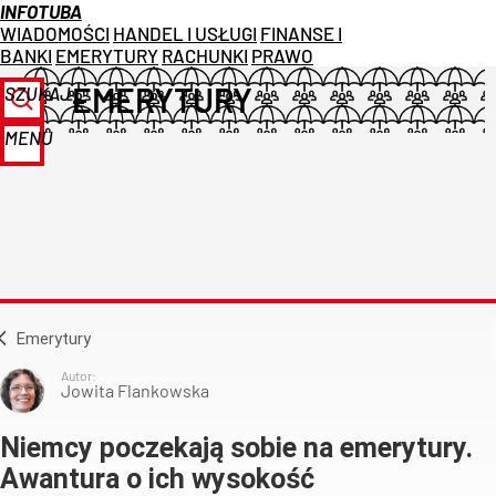
INFOTUBA
WIADOMOŚCI
HANDEL I USŁUGI
FINANSE I
BANKI
EMERYTURY
RACHUNKI
PRAWO
EMERYTURY
SZUKAJ
MENU
Emerytury
Autor:
Jowita Flankowska
Niemcy poczekają sobie na emerytury.
Awantura o ich wysokość