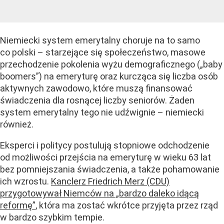
Niemiecki system emerytalny choruje na to samo
co polski – starzejące się społeczeństwo, masowe
przechodzenie pokolenia wyżu demograficznego („baby
boomers”) na emeryturę oraz kurcząca się liczba osób
aktywnych zawodowo, które muszą finansować
świadczenia dla rosnącej liczby seniorów. Żaden
system emerytalny tego nie udźwignie – niemiecki
również.
Eksperci i politycy postulują stopniowe odchodzenie
od możliwości przejścia na emeryturę w wieku 63 lat
bez pomniejszania świadczenia, a także pohamowanie
ich wzrostu.
Kanclerz Friedrich Merz (CDU)
przygotowywał Niemców na „bardzo daleko idącą
reformę”
, która ma zostać wkrótce przyjęta przez rząd
w bardzo szybkim tempie.