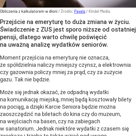
Obliczenia z kalkulatorem w dłoni
/ Źródło:
Pexels
/
Kindel Media
Przejście na emeryturę to duża zmiana w życiu.
Świadczenie z ZUS jest sporo niższe od ostatniej
pensji, dlatego warto chwilę poświęcić
na uważną analizę wydatków seniorów.
Moment przejścia na emeryturę nie oznacza,
że spółdzielnia naliczy mniejszy czynsz, a elektrownia
czy gazownia policzy mniej za prąd, czy za zużycie
gazu. Tak nie będzie.
Może się jednak okazać, że odpadną wydatki
na komunikację miejską, mniej będą kosztowały bilety
na pociąg, a dzięki Karcie Seniora będzie można
zaoszczędzić na biletach do kina czy do muzeum,
na wejściach na basen, czy na zabiegach
w sanatorium. Jednak niektóre wydatki z czasem się
zwiększą i trzeba to także wziąć pod uwagę.