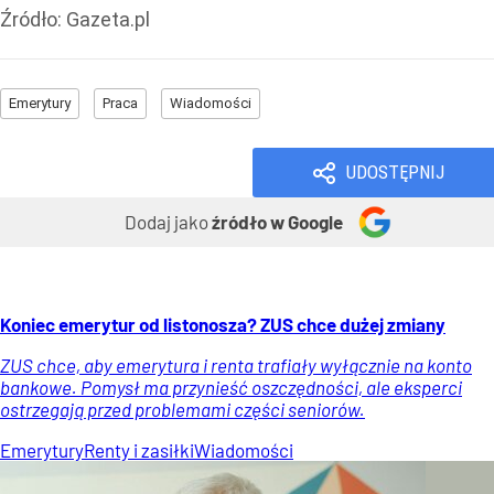
Źródło:
Gazeta.pl
Emerytury
Praca
Wiadomości
UDOSTĘPNIJ
Dodaj jako
źródło w Google
Koniec emerytur od listonosza? ZUS chce dużej zmiany
ZUS chce, aby emerytura i renta trafiały wyłącznie na konto
bankowe. Pomysł ma przynieść oszczędności, ale eksperci
ostrzegają przed problemami części seniorów.
Emerytury
Renty i zasiłki
Wiadomości