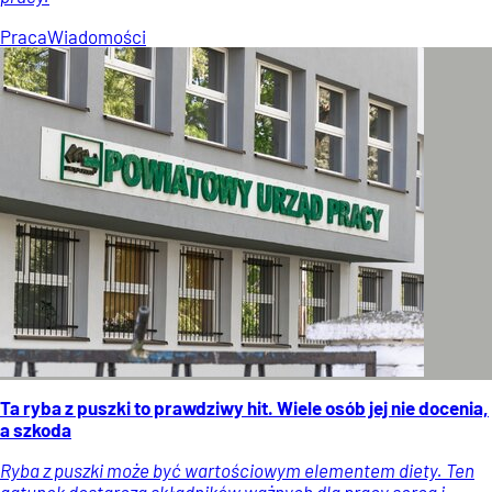
Praca
Wiadomości
Ta ryba z puszki to prawdziwy hit. Wiele osób jej nie docenia,
a szkoda
Ryba z puszki może być wartościowym elementem diety. Ten
gatunek dostarcza składników ważnych dla pracy serca i