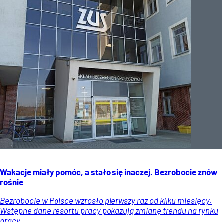
Wakacje miały pomóc, a stało się inaczej. Bezrobocie znów
rośnie
Bezrobocie w Polsce wzrosło pierwszy raz od kilku miesięcy.
Wstępne dane resortu pracy pokazują zmianę trendu na rynku
pracy.