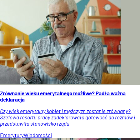
Zrównanie wieku emerytalnego możliwe? Padła ważna
deklaracja
Czy wiek emerytalny kobiet i mężczyzn zostanie zrównany?
Szefowa resortu pracy zadeklarowała gotowość do rozmów i
przedstawiła stanowisko rządu.
Emerytury
Wiadomości