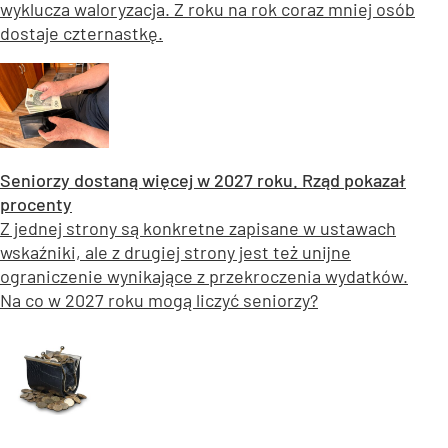
wyklucza waloryzacja. Z roku na rok coraz mniej osób
dostaje czternastkę.
Seniorzy dostaną więcej w 2027 roku. Rząd pokazał
procenty
Z jednej strony są konkretne zapisane w ustawach
wskaźniki, ale z drugiej strony jest też unijne
ograniczenie wynikające z przekroczenia wydatków.
Na co w 2027 roku mogą liczyć seniorzy?