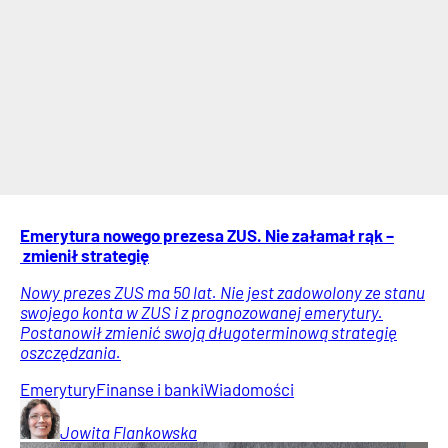
Emerytura nowego prezesa ZUS. Nie załamał rąk –
zmienił strategię
Nowy prezes ZUS ma 50 lat. Nie jest zadowolony ze stanu
swojego konta w ZUS i z prognozowanej emerytury.
Postanowił zmienić swoją długoterminową strategię
oszczędzania.
Emerytury
Finanse i banki
Wiadomości
Jowita
Flankowska