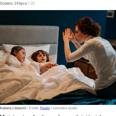
Dodano:
24
lipca
7:20
Kobieta z dziećmi
/ Źródło:
Pexels
/
cottonbro studio