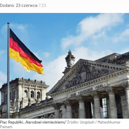
Dodano:
23
czerwca
7:23
Plac Republiki, „Narodowi niemieckiemu”
Źródło:
Unsplash
/
Maheshkumar
Painam