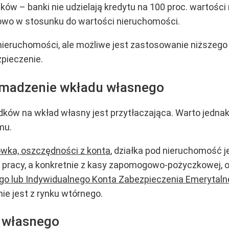
ków – banki nie udzielają kredytu na 100 proc. wartośc
owo w stosunku do wartości nieruchomości.
nieruchomości, ale możliwe jest zastosowanie niższego
zpieczenie.
omadzenie wkładu własnego
odków na wkład własny jest przytłaczająca. Warto jedna
mu.
ka, oszczędności z konta
, działka pod nieruchomość
u pracy, a konkretnie z kasy zapomogowo-pożyczkowej
go lub Indywidualnego Konta Zabezpieczenia Emerytal
ie jest z rynku wtórnego.
 własnego