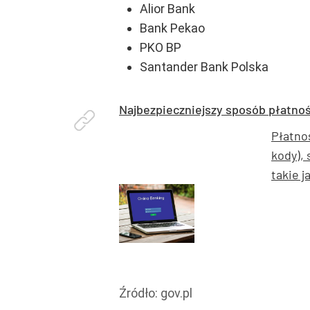
Alior Bank
Bank Pekao
PKO BP
Santander Bank Polska
Najbezpieczniejszy sposób płatnoś
Płatnoś
kody), 
takie ja
Źródło:
gov.pl