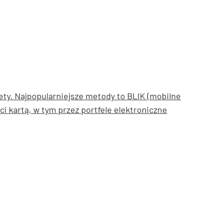
lety. Najpopularniejsze metody to BLIK (mobilne
i kartą, w tym przez portfele elektroniczne