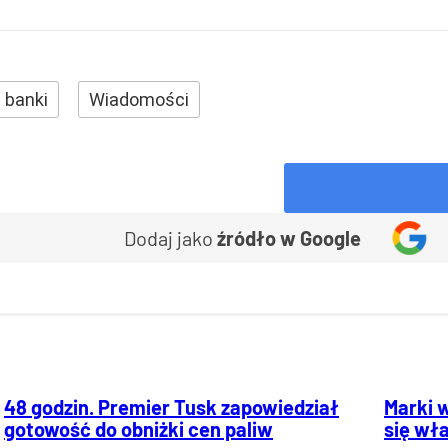
i banki
Wiadomości
Dodaj jako
źródło w Google
48 godzin. Premier Tusk zapowiedział
Marki 
gotowość do obniżki cen paliw
się wła