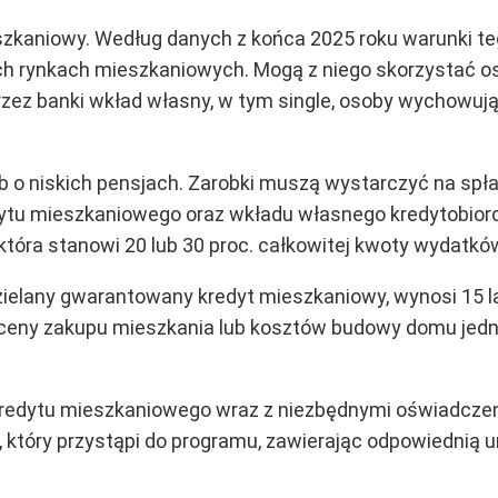
szkaniowy.
Według danych z końca 2025 roku warunki te
ych rynkach mieszkaniowych
. Mogą z niego skorzystać o
ez banki wkład własny, w tym single, osoby wychowując
ób o niskich pensjach. Zarobki muszą wystarczyć na spł
tu mieszkaniowego oraz wkładu własnego kredytobiorcy 
która stanowi 20 lub 30 proc. całkowitej kwoty wydatków,
dzielany gwarantowany kredyt mieszkaniowy, wynosi 15 l
. ceny zakupu mieszkania lub kosztów budowy domu jed
 kredytu mieszkaniowego wraz z niezbędnymi oświadcze
u, który przystąpi do programu, zawierając odpowiedn