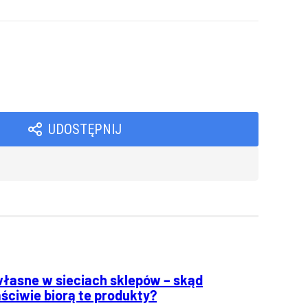
UDOSTĘPNIJ
własne w sieciach sklepów – skąd
ściwie biorą te produkty?