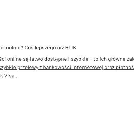
ci online? Coś lepszego niż BLIK
ci online są łatwo dostępne i szybkie – to ich główne za
szybkie przelewy z bankowości internetowej oraz płatnośc
k Visa...