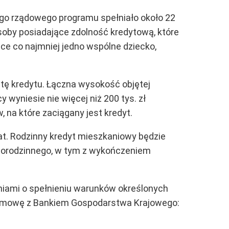
go rządowego programu spełniało około 22
soby posiadające zdolność kredytową, które
e co najmniej jedno wspólne dziecko,
atę kredytu. Łączna wysokość objętej
wyniesie nie więcej niż 200 tys. zł
 na które zaciągany jest kredyt.
at. Rodzinny kredyt mieszkaniowy będzie
norodzinnego, w tym z wykończeniem
niami o spełnieniu warunków określonych
ią umowę z Bankiem Gospodarstwa Krajowego: