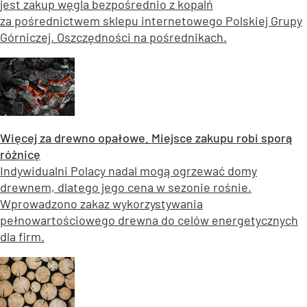
jest zakup węgla bezpośrednio z kopalń
za pośrednictwem sklepu internetowego Polskiej Grupy
Górniczej. Oszczędności na pośrednikach.
Więcej za drewno opałowe. Miejsce zakupu robi sporą
różnicę
Indywidualni Polacy nadal mogą ogrzewać domy
drewnem, dlatego jego cena w sezonie rośnie.
Wprowadzono zakaz wykorzystywania
pełnowartościowego drewna do celów energetycznych
dla firm.