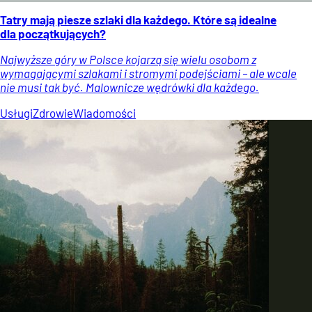
Tatry mają piesze szlaki dla każdego. Które są idealne
dla początkujących?
Najwyższe góry w Polsce kojarzą się wielu osobom z
wymagającymi szlakami i stromymi podejściami – ale wcale
nie musi tak być. Malownicze wędrówki dla każdego.
Usługi
Zdrowie
Wiadomości