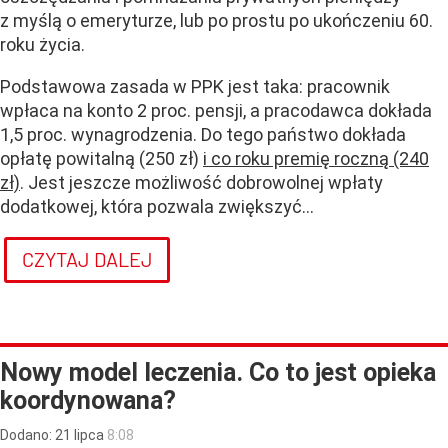
z myślą o emeryturze, lub po prostu po ukończeniu 60.
roku życia
.
Podstawowa zasada w PPK jest taka: pracownik
wpłaca na konto 2 proc. pensji, a pracodawca dokłada
1,5 proc. wynagrodzenia. Do tego państwo dokłada
opłatę powitalną (250 zł)
i co roku premię roczną (240
zł)
. Jest jeszcze możliwość dobrowolnej wpłaty
dodatkowej, która pozwala zwiększyć...
CZYTAJ DALEJ
Nowy model leczenia. Co to jest opieka
koordynowana?
Dodano:
21
lipca
8:08