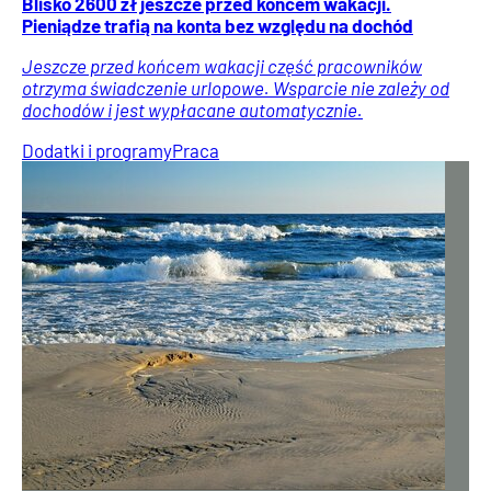
Blisko 2600 zł jeszcze przed końcem wakacji.
Pieniądze trafią na konta bez względu na dochód
Jeszcze przed końcem wakacji część pracowników
otrzyma świadczenie urlopowe. Wsparcie nie zależy od
dochodów i jest wypłacane automatycznie.
Dodatki i programy
Praca