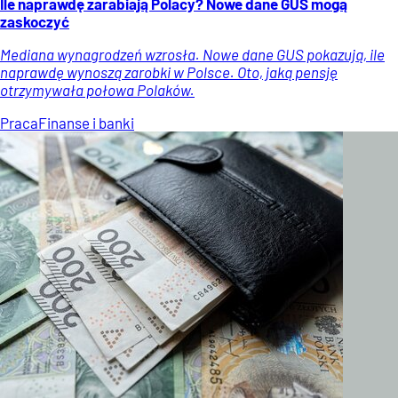
Ile naprawdę zarabiają Polacy? Nowe dane GUS mogą
zaskoczyć
Mediana wynagrodzeń wzrosła. Nowe dane GUS pokazują, ile
naprawdę wynoszą zarobki w Polsce. Oto, jaką pensję
otrzymywała połowa Polaków.
Praca
Finanse i banki