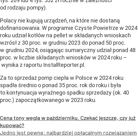
tys. 269 lub 4 tys. 532 zł rocznie w zależności
od rodzaju pompy).
Polacy nie kupują urządzeń, na które nie dostaną
dofinansowania. W programie Czyste Powietrze w 2024
roku udział kotłów na pellet w składanych wnioskach
wzrósł z 30 proc. w grudniu 2023 do ponad 50 proc.
w grudniu 2024, osiągając sumaryczny udział ponad 48
proc. w liczbie składanych wniosków w 2024 roku –
wynika z raportu InstalReporter.pl.
Za to sprzedaż pomp ciepła w Polsce w 2024 roku
spadła średnio o ponad 35 proc. rok do roku i była
to kontynuacja wyraźnego spadku sprzedaży (ok. 40
proc.) zapoczątkowanego w 2023 roku.
Cena tony węgla w październiku. Czekać jeszcze, czy już
kupować?
Jedno jest pewne: najbardziej opłacalnym rozwiązaniem