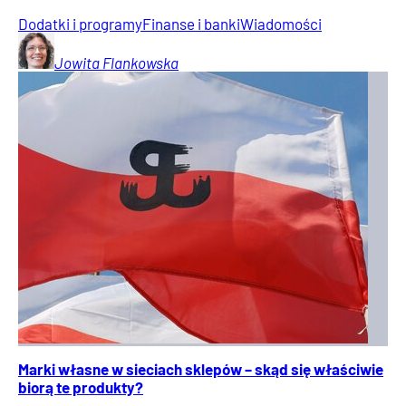
Dodatki i programy
Finanse i banki
Wiadomości
Jowita
Flankowska
Marki własne w sieciach sklepów – skąd się właściwie
biorą te produkty?