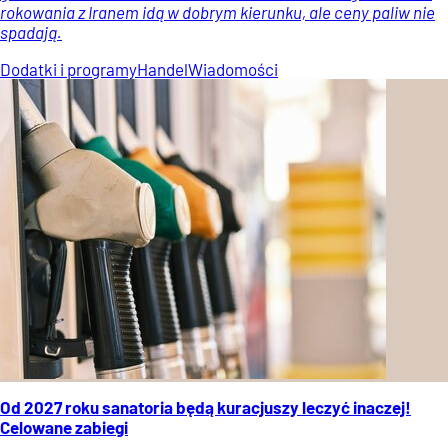
rokowania z Iranem idą w dobrym kierunku, ale ceny paliw nie
spadają.
Dodatki i programy
Handel
Wiadomości
Od 2027 roku sanatoria będą kuracjuszy leczyć inaczej!
Celowane zabiegi