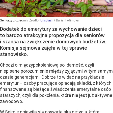
Seniorzy z dziećmi
/ Źródło:
Unsplash
/
Daria Trofimova
Dodatek do emerytury za wychowanie dzieci
to bardzo atrakcyjna propozycja dla seniorów
i szansa na zwiększenie domowych budżetów.
Komisja sejmowa zajęła w tej sprawie
stanowisko.
Chodzi o międzypokoleniową solidarność, czyli
niepisane porozumienie między żyjącymi w tym samym
czasie generacjami. Dobrze to widać na przykładzie
emerytur – osoby pracujące opłacają składki, z których
finansowane są bieżące świadczenia emerytalne osób
starszych, czyli dla pokolenia, które nie jest już aktywne
zawodowo.
W Sejmie pojawiła się obywatelska petycja, która