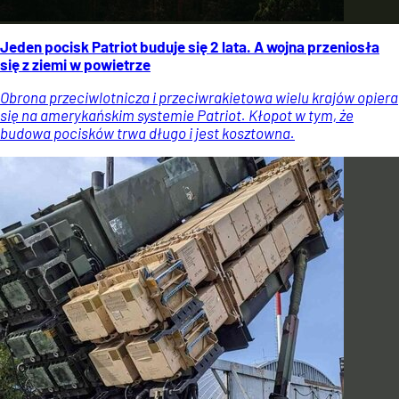
Jeden pocisk Patriot buduje się 2 lata. A wojna przeniosła
się z ziemi w powietrze
Obrona przeciwlotnicza i przeciwrakietowa wielu krajów opiera
się na amerykańskim systemie Patriot. Kłopot w tym, że
budowa pocisków trwa długo i jest kosztowna.