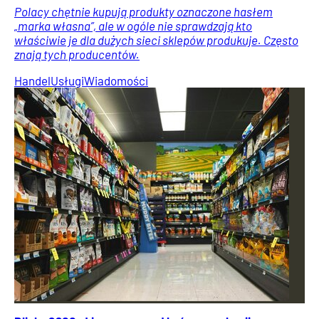
Polacy chętnie kupują produkty oznaczone hasłem
„marka własna”, ale w ogóle nie sprawdzają kto
właściwie je dla dużych sieci sklepów produkuje. Często
znają tych producentów.
Handel
Usługi
Wiadomości