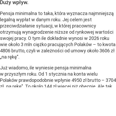
Duży wpływ.
Pensja minimalna to taka, która wyznacza najmniejszą
legalną wypłat w danym roku. Jej celem jest
przeciwdziałanie sytuacji, w której pracownicy
otrzymują wynagrodzenie niższe od rynkowej wartości
swojej pracy. O tym ile dokładnie wynosi w 2026 roku
wie około 3 mln ciężko pracujących Polaków – to kwota
4806 brutto, czyli w zależności od umowy około 3606 zł
„na rękę”.
Już wiadomo, ile wyniesie pensja minimalna
w przyszłym roku. Od 1 stycznia na konta wielu
Polaków prawdopodobnie wpłynie 4950 zł brutto – 3704
zł „na rękę”. To około 144 zł więcej niż obecnie. Ale tak
mała różnica dla większości da dużo więcej wysokim
urzędnikom...
CZYTAJ DALEJ