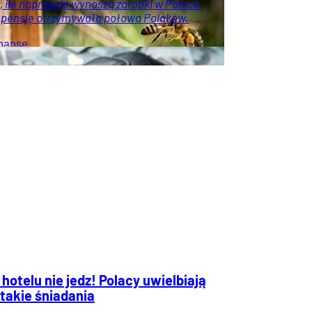
, ile naprawdę wynoszą zarobki w Polsce.
ą pensję otrzymywała połowa Polaków.
nanse
hotelu nie jedz! Polacy uwielbiają
takie śniadania