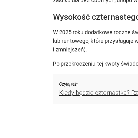
zasiłku dla bezrobotnych, urlopu
Wysokość czternastego
W 2025 roku dodatkowe roczne świa
lub rentowego, które przysługuje 
i zmniejszeń).
Po przekroczeniu tej kwoty świad
Czytaj też:
Kiedy będzie czternastka? R
Dodatki i programy
Praca