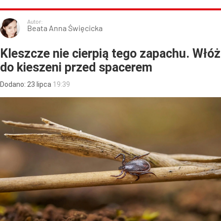
Autor:
Beata Anna Święcicka
Kleszcze nie cierpią tego zapachu. Włóż
do kieszeni przed spacerem
Dodano:
23
lipca
19:39