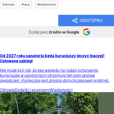
Zdrowie
Praca
Wiadomości
UDOSTĘPNIJ
Dodaj jako
źródło w Google
Od 2027 roku sanatoria będą kuracjuszy leczyć inaczej!
Celowane zabiegi
Nie może być tak, że bez względu na rodzaj schorzenia,
kuracjusze w sanatoriach otrzymują ten sam zestaw
świadczeń. Konieczna jest zmiana dotychczasowej praktyki.
Zdrowie
Dodatki i programy
Wiadomości