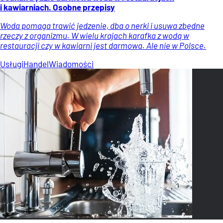
i kawiarniach. Osobne przepisy
Woda pomaga trawić jedzenie, dba o nerki i usuwa zbędne
rzeczy z organizmu. W wielu krajach karafka z wodą w
restauracji czy w kawiarni jest darmowa. Ale nie w Polsce.
Usługi
Handel
Wiadomości