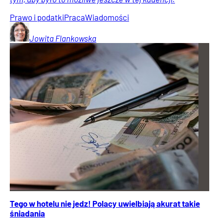
Prawo i podatki
Praca
Wiadomości
Jowita
Flankowska
Tego w hotelu nie jedz! Polacy uwielbiają akurat takie
śniadania