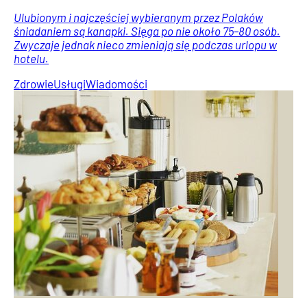
Ulubionym i najczęściej wybieranym przez Polaków
śniadaniem są kanapki. Sięga po nie około 75–80 osób.
Zwyczaje jednak nieco zmieniają się podczas urlopu w
hotelu.
Zdrowie
Usługi
Wiadomości