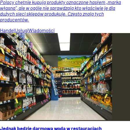
Polacy chętnie kupują produkty oznaczone hasłem „marka
własna”, ale w ogóle nie sprawdzają kto właściwie je dla
dużych sieci sklepów produkuje. Często znają tych
producentów.
Handel
Usługi
Wiadomości
Jednak będzie darmowa woda w restauracjach