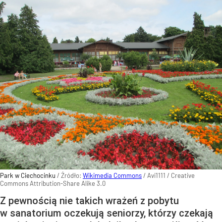
Park w Ciechocinku
/ Źródło:
Wikimedia Commons
/
Avi1111 / Creative
Commons Attribution-Share Alike 3.0
Z pewnością nie takich wrażeń z pobytu
w sanatorium oczekują seniorzy, którzy czekają