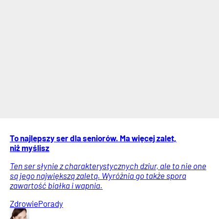
To najlepszy ser dla seniorów. Ma więcej zalet,
niż myślisz
Ten ser słynie z charakterystycznych dziur, ale to nie one
są jego największą zaletą. Wyróżnia go także spora
zawartość białka i wapnia.
Zdrowie
Porady