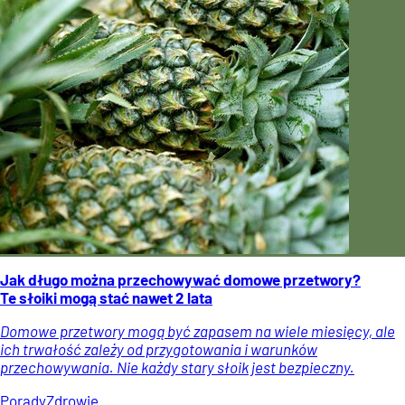
Jak długo można przechowywać domowe przetwory?
Te słoiki mogą stać nawet 2 lata
Domowe przetwory mogą być zapasem na wiele miesięcy, ale
ich trwałość zależy od przygotowania i warunków
przechowywania. Nie każdy stary słoik jest bezpieczny.
Porady
Zdrowie