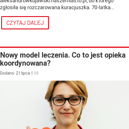
aleksandrowkujawski.naszemiasto.pl, do którego
zgłosiła się rozczarowana kuracjuszka. 70-latka...
CZYTAJ DALEJ
Nowy model leczenia. Co to jest opieka
koordynowana?
Dodano:
21
lipca
8:08