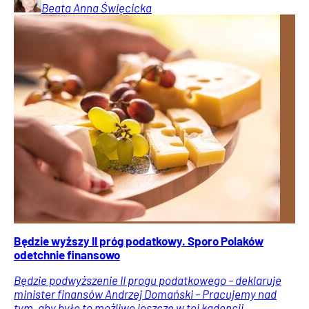
Beata Anna
Święcicka
Będzie wyższy II próg podatkowy. Sporo Polaków
odetchnie finansowo
Będzie podwyższenie II progu podatkowego – deklaruje
minister finansów Andrzej Domański – Pracujemy nad
tym, aby było to możliwe jeszcze w tej kadencji.