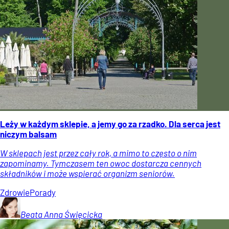
Leży w każdym sklepie, a jemy go za rzadko. Dla serca jest
niczym balsam
W sklepach jest przez cały rok, a mimo to często o nim
zapominamy. Tymczasem ten owoc dostarcza cennych
składników i może wspierać organizm seniorów.
Zdrowie
Porady
Beata Anna
Święcicka