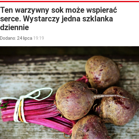
Ten warzywny sok może wspierać
serce. Wystarczy jedna szklanka
dziennie
Dodano:
24
lipca
19:19