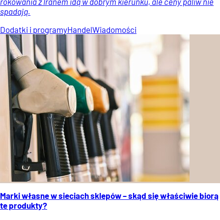
rokowania z Iranem idą w dobrym kierunku, ale ceny paliw nie
spadają.
Dodatki i programy
Handel
Wiadomości
Marki własne w sieciach sklepów – skąd się właściwie biorą
te produkty?