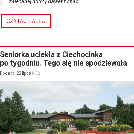
zalecanej normy nawet ponad...
CZYTAJ DALEJ
Seniorka uciekła z Ciechocinka
po tygodniu. Tego się nie spodziewała
Dodano:
22
lipca
8:52