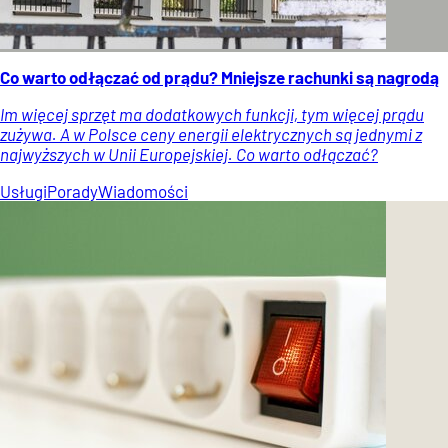
Co warto odłączać od prądu? Mniejsze rachunki są nagrodą
Im więcej sprzęt ma dodatkowych funkcji, tym więcej prądu
zużywa. A w Polsce ceny energii elektrycznych są jednymi z
najwyższych w Unii Europejskiej. Co warto odłączać?
Usługi
Porady
Wiadomości