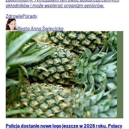
składników i może wspierać organizm seniorów.
Zdrowie
Porady
Beata Anna
Święcicka
Policja dostanie nowe logo jeszcze w 2026 roku. Polacy