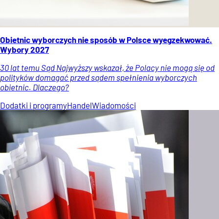
Obietnic wyborczych nie sposób w Polsce wyegzekwować.
Wybory 2027
30 lat temu Sąd Najwyższy wskazał, że Polacy nie mogą się od
polityków domagać przed sądem spełnienia wyborczych
obietnic. Dlaczego?
Dodatki i programy
Handel
Wiadomości