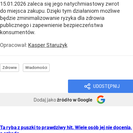
15.01.2026 zaleca się jego natychmiastowy zwrot
do miejsca zakupu. Dzięki tym działaniom możliwe
będzie zminimalizowanie ryzyka dla zdrowia
publicznego i zapewnienie bezpieczeństwa
konsumentów.
Opracował:
Kasper Starużyk
Zdrowie
Wiadomości
UDOSTĘPNIJ
Dodaj jako
źródło w Google
Ta ryba z puszki to prawdziwy hit. Wiele osób jej nie docenia,
a szkoda