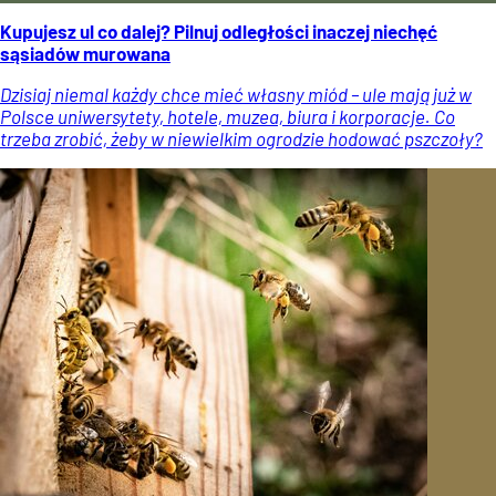
Kupujesz ul co dalej? Pilnuj odległości inaczej niechęć
sąsiadów murowana
Dzisiaj niemal każdy chce mieć własny miód – ule mają już w
Polsce uniwersytety, hotele, muzea, biura i korporacje. Co
trzeba zrobić, żeby w niewielkim ogrodzie hodować pszczoły?