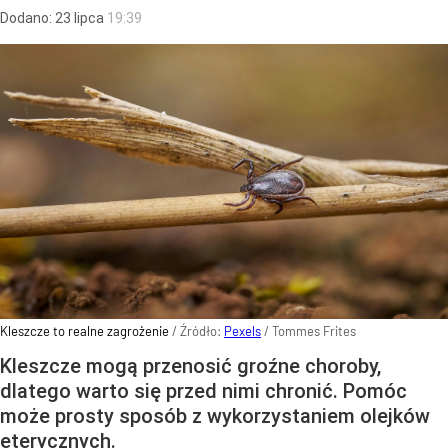
Dodano:
23
lipca
19:39
Kleszcze to realne zagrożenie
/ Źródło:
Pexels
/
Tommes Frites
Kleszcze mogą przenosić groźne choroby,
dlatego warto się przed nimi chronić. Pomóc
może prosty sposób z wykorzystaniem olejków
eterycznych.