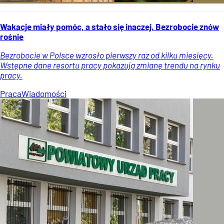
Wakacje miały pomóc, a stało się inaczej. Bezrobocie znów
rośnie
Bezrobocie w Polsce wzrosło pierwszy raz od kilku miesięcy.
Wstępne dane resortu pracy pokazują zmianę trendu na rynku
pracy.
Praca
Wiadomości