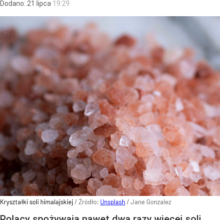
Dodano:
21
lipca
19:29
Kryształki soli himalajskiej
/ Źródło:
Unsplash
/
Jane Gonzalez
Polacy spożywają nawet dwa razy więcej soli,