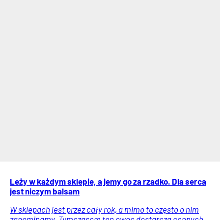
Leży w każdym sklepie, a jemy go za rzadko. Dla serca
jest niczym balsam
W sklepach jest przez cały rok, a mimo to często o nim
zapominamy. Tymczasem ten owoc dostarcza cennych