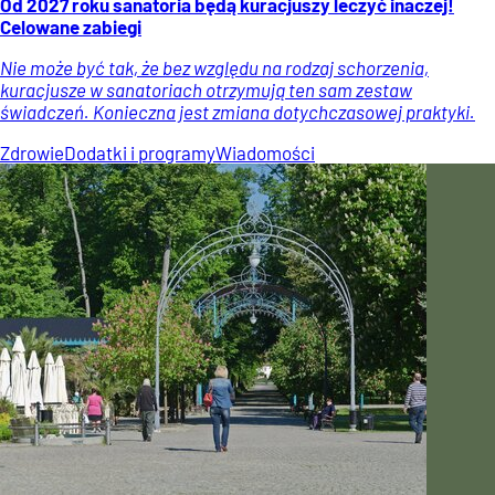
Od 2027 roku sanatoria będą kuracjuszy leczyć inaczej!
Celowane zabiegi
Nie może być tak, że bez względu na rodzaj schorzenia,
kuracjusze w sanatoriach otrzymują ten sam zestaw
świadczeń. Konieczna jest zmiana dotychczasowej praktyki.
Zdrowie
Dodatki i programy
Wiadomości