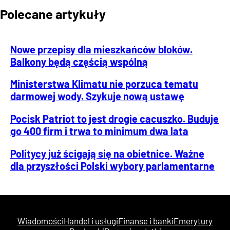
Polecane artykuły
Nowe przepisy dla mieszkańców bloków.
Balkony będą częścią wspólną
Ministerstwa Klimatu nie porzuca tematu
darmowej wody. Szykuje nową ustawę
Pocisk Patriot to jest drogie cacuszko. Buduje
go 400 firm i trwa to minimum dwa lata
Politycy już ścigają się na obietnice. Ważne
dla przyszłości Polski wybory parlamentarne
Wiadomości
Handel i usługi
Finanse i banki
Emerytury