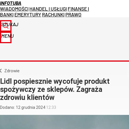
INFOTUBA
WIADOMOŚCI
HANDEL I USŁUGI
FINANSE I
BANKI
EMERYTURY
RACHUNKI
PRAWO
SZUKAJ
MENU
Zdrowie
Lidl pospiesznie wycofuje produkt
spożywczy ze sklepów. Zagraża
zdrowiu klientów
Dodano:
12
grudnia
2024
12:33