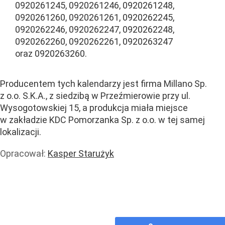
0920261245, 0920261246, 0920261248,
0920261260, 0920261261, 0920262245,
0920262246, 0920262247, 0920262248,
0920262260, 0920262261, 0920263247
oraz 0920263260.
Producentem tych kalendarzy jest firma Millano Sp.
z o.o. S.K.A., z siedzibą w Przeźmierowie przy ul.
Wysogotowskiej 15, a produkcja miała miejsce
w zakładzie KDC Pomorzanka Sp. z o.o. w tej samej
lokalizacji.
Opracował:
Kasper Starużyk
Zdrowie
Handel i usługi
Handel
Wiadomości