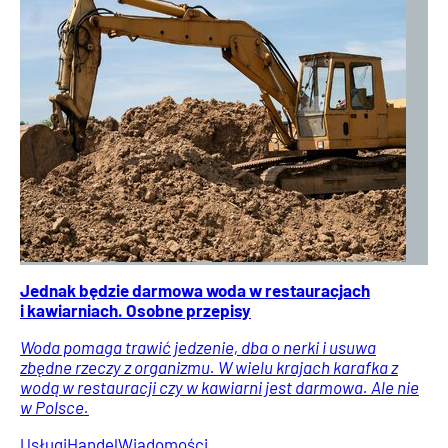
Jednak będzie darmowa woda w restauracjach
i kawiarniach. Osobne przepisy
Woda pomaga trawić jedzenie, dba o nerki i usuwa
zbędne rzeczy z organizmu. W wielu krajach karafka z
wodą w restauracji czy w kawiarni jest darmowa. Ale nie
w Polsce.
Usługi
Handel
Wiadomości