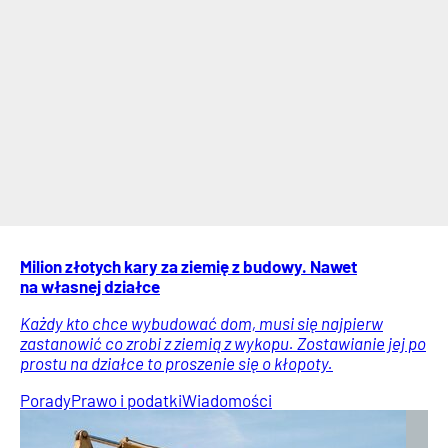
Milion złotych kary za ziemię z budowy. Nawet
na własnej działce
Każdy kto chce wybudować dom, musi się najpierw
zastanowić co zrobi z ziemią z wykopu. Zostawianie jej po
prostu na działce to proszenie się o kłopoty.
Porady
Prawo i podatki
Wiadomości