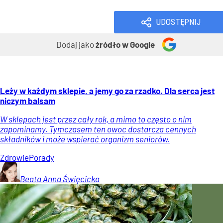
UDOSTĘPNIJ
Dodaj jako
źródło w Google
Leży w każdym sklepie, a jemy go za rzadko. Dla serca jest
niczym balsam
W sklepach jest przez cały rok, a mimo to często o nim
zapominamy. Tymczasem ten owoc dostarcza cennych
składników i może wspierać organizm seniorów.
Zdrowie
Porady
Beata Anna
Święcicka