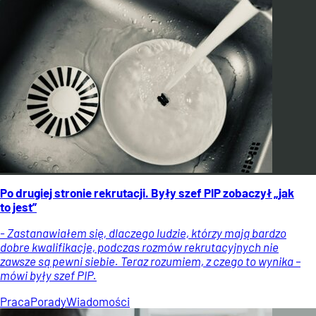
Po drugiej stronie rekrutacji. Były szef PIP zobaczył „jak
to jest”
- Zastanawiałem się, dlaczego ludzie, którzy mają bardzo
dobre kwalifikacje, podczas rozmów rekrutacyjnych nie
zawsze są pewni siebie. Teraz rozumiem, z czego to wynika –
mówi były szef PIP.
Praca
Porady
Wiadomości