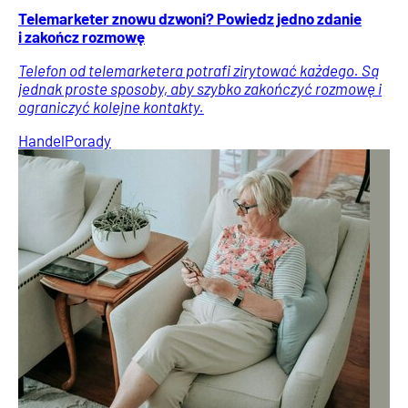
Telemarketer znowu dzwoni? Powiedz jedno zdanie
i zakończ rozmowę
Telefon od telemarketera potrafi zirytować każdego. Są
jednak proste sposoby, aby szybko zakończyć rozmowę i
ograniczyć kolejne kontakty.
Handel
Porady