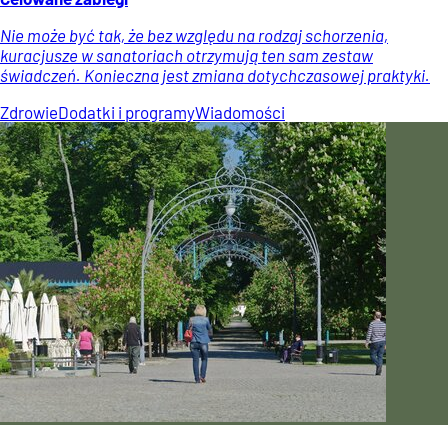
Nie może być tak, że bez względu na rodzaj schorzenia,
kuracjusze w sanatoriach otrzymują ten sam zestaw
świadczeń. Konieczna jest zmiana dotychczasowej praktyki.
Zdrowie
Dodatki i programy
Wiadomości