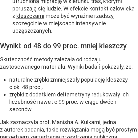
utrudnioną migrację w kierunku tras, którymi
poruszają się ludzie. W efekcie kontakt człowieka
z
kleszczami
może być wyraźnie rzadszy,
szczególnie w miejscach intensywnie
uczęszczanych.
Wyniki: od 48 do 99 proc. mniej kleszczy
Skuteczność metody zależała od rodzaju
zastosowanego materiału. Wyniki badań pokazały, że:
naturalne zrębki zmniejszały populację kleszczy
o ok. 48 proc.,
zrębki z dodatkiem deltametryny redukowały ich
liczebność nawet o 99 proc. w ciągu dwóch
sezonów.
Jak zaznaczyła prof. Manisha A. Kulkarni, jedna
z autorek badania, takie rozwiązania mogą być prostym
narzędziem zarządzania przestrzenią publiczną: