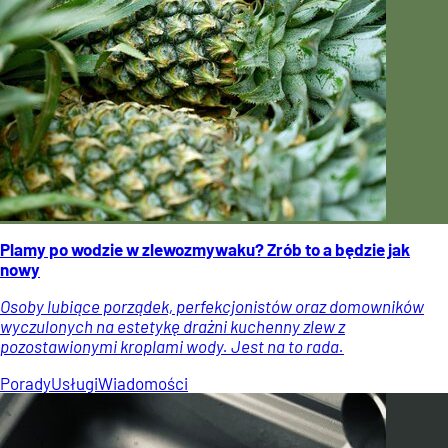
Plamy po wodzie w zlewozmywaku? Zrób to a będzie jak
nowy
Osoby lubiące porządek, perfekcjonistów oraz domowników
wyczulonych na estetykę drażni kuchenny zlew z
pozostawionymi kroplami wody. Jest na to rada.
Porady
Usługi
Wiadomości