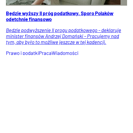
Będzie wyższy II próg podatkowy. Sporo Polaków
odetchnie finansowo
Będzie podwyższenie II progu podatkowego – deklaruje
minister finansów Andrzej Domański – Pracujemy nad
tym, aby było to możliwe jeszcze w tej kadencji.
Prawo i podatki
Praca
Wiadomości
Jowita
Flankowska