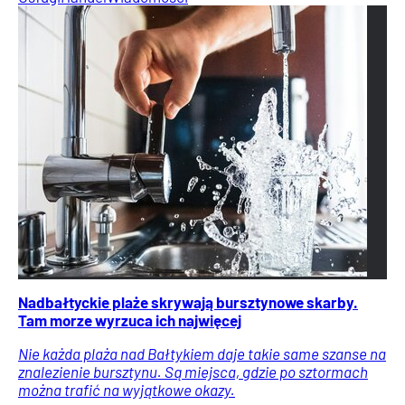
Nadbałtyckie plaże skrywają bursztynowe skarby.
Tam morze wyrzuca ich najwięcej
Nie każda plaża nad Bałtykiem daje takie same szanse na
znalezienie bursztynu. Są miejsca, gdzie po sztormach
można trafić na wyjątkowe okazy.