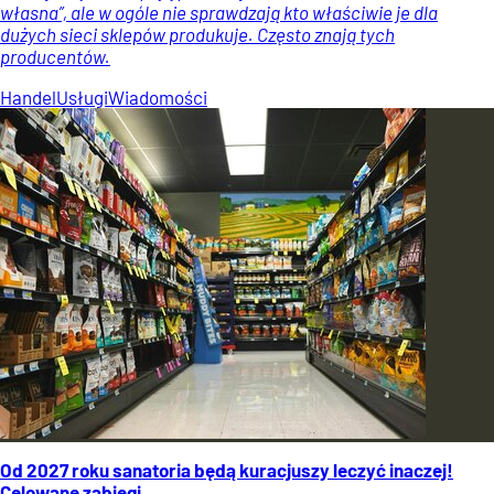
własna”, ale w ogóle nie sprawdzają kto właściwie je dla
dużych sieci sklepów produkuje. Często znają tych
producentów.
Handel
Usługi
Wiadomości
Od 2027 roku sanatoria będą kuracjuszy leczyć inaczej!
Celowane zabiegi