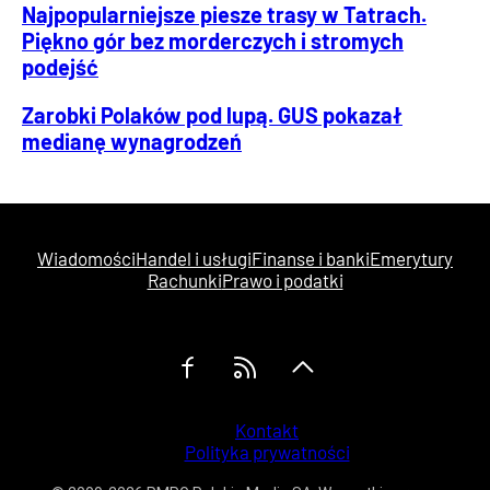
Najpopularniejsze piesze trasy w Tatrach.
Piękno gór bez morderczych i stromych
podejść
Zarobki Polaków pod lupą. GUS pokazał
medianę wynagrodzeń
Wiadomości
Handel i usługi
Finanse i banki
Emerytury
Rachunki
Prawo i podatki
Kontakt
Polityka prywatności