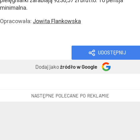
pielęgniarki zarabiają 9230,57 zł brutto. To pensja
minimalna.
Opracowała:
Jowita Flankowska
Zdrowie
Praca
UDOSTĘPNIJ
Dodaj jako
źródło w Google