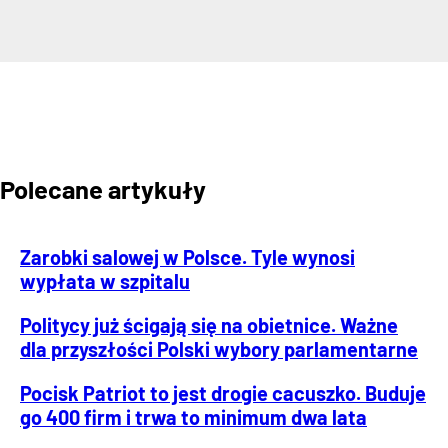
Polecane artykuły
Zarobki salowej w Polsce. Tyle wynosi
wypłata w szpitalu
Politycy już ścigają się na obietnice. Ważne
dla przyszłości Polski wybory parlamentarne
Pocisk Patriot to jest drogie cacuszko. Buduje
go 400 firm i trwa to minimum dwa lata