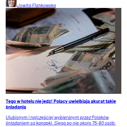
Jowita
Flankowska
Tego w hotelu nie jedz! Polacy uwielbiają akurat takie
śniadania
Ulubionym i najczęściej wybieranym przez Polaków
śniadaniem są kanapki. Sięga po nie około 75–80 osób.