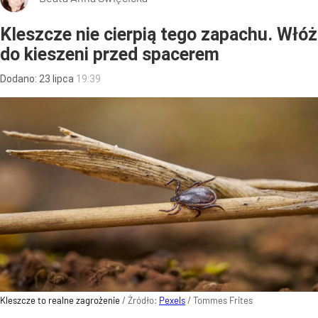
Kleszcze nie cierpią tego zapachu. Włóż
do kieszeni przed spacerem
Dodano:
23
lipca
19:39
Kleszcze to realne zagrożenie
/ Źródło:
Pexels
/
Tommes Frites