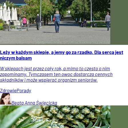
Leży w każdym sklepie, a jemy go za rzadko. Dla serca jest
niczym balsam
W sklepach jest przez cały rok, a mimo to często o nim
zapominamy. Tymczasem ten owoc dostarcza cennych
składników i może wspierać organizm seniorów.
Zdrowie
Porady
Beata Anna
Święcicka