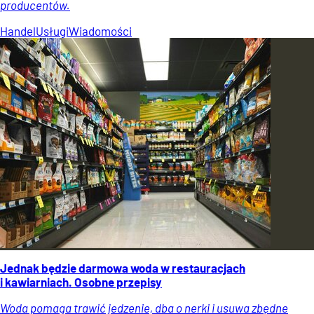
producentów.
Handel
Usługi
Wiadomości
Jednak będzie darmowa woda w restauracjach
i kawiarniach. Osobne przepisy
Woda pomaga trawić jedzenie, dba o nerki i usuwa zbędne