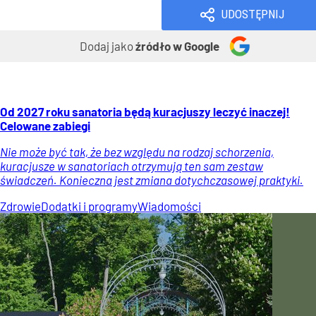
UDOSTĘPNIJ
Dodaj jako
źródło w Google
Od 2027 roku sanatoria będą kuracjuszy leczyć inaczej!
Celowane zabiegi
Nie może być tak, że bez względu na rodzaj schorzenia,
kuracjusze w sanatoriach otrzymują ten sam zestaw
świadczeń. Konieczna jest zmiana dotychczasowej praktyki.
Zdrowie
Dodatki i programy
Wiadomości