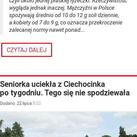
czyli około jednej płaskiej łyżeczki. Rzeczywistość
wygląda jednak inaczej. Mężczyźni w Polsce
spożywają średnio od 10 do 12 g soli dziennie,
a kobiety od 7 do 9 g, co oznacza przekroczenie
zalecanej normy nawet ponad...
CZYTAJ DALEJ
Seniorka uciekła z Ciechocinka
po tygodniu. Tego się nie spodziewała
Dodano:
22
lipca
8:52