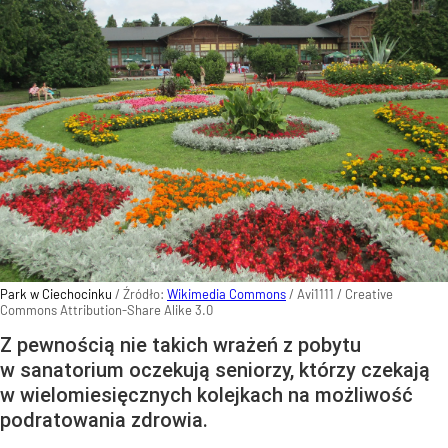
Park w Ciechocinku
/ Źródło:
Wikimedia Commons
/
Avi1111 / Creative
Commons Attribution-Share Alike 3.0
Z pewnością nie takich wrażeń z pobytu
w sanatorium oczekują seniorzy, którzy czekają
w wielomiesięcznych kolejkach na możliwość
podratowania zdrowia.