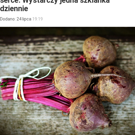
serce. Wystarczy jedna szklanka
dziennie
Dodano:
24
lipca
19:19