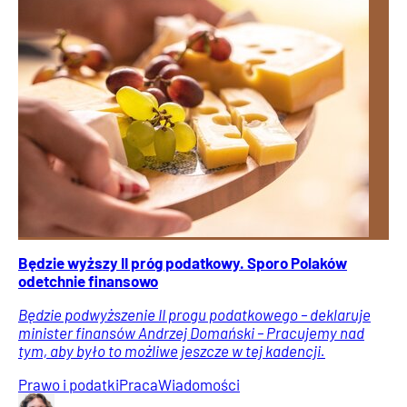
Będzie wyższy II próg podatkowy. Sporo Polaków
odetchnie finansowo
Będzie podwyższenie II progu podatkowego – deklaruje
minister finansów Andrzej Domański – Pracujemy nad
tym, aby było to możliwe jeszcze w tej kadencji.
Prawo i podatki
Praca
Wiadomości