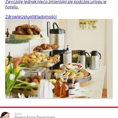
Zwyczaje jednak nieco zmieniają się podczas urlopu w
hotelu.
Zdrowie
Usługi
Wiadomości
Autor:
Beata Anna Święcicka