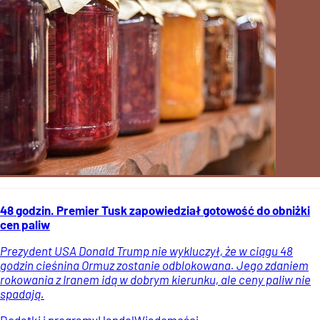
48 godzin. Premier Tusk zapowiedział gotowość do obniżki
cen paliw
Prezydent USA Donald Trump nie wykluczył, że w ciągu 48
godzin cieśnina Ormuz zostanie odblokowana. Jego zdaniem
rokowania z Iranem idą w dobrym kierunku, ale ceny paliw nie
spadają.
Dodatki i programy
Handel
Wiadomości