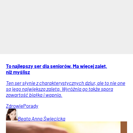
To najlepszy ser dla seniorów. Ma więcej zalet,
niż myślisz
Ten ser słynie z charakterystycznych dziur, ale to nie one
są jego największą zaletą. Wyróżnia go także spora
zawartość białka i wapnia.
Zdrowie
Porady
Beata Anna
Święcicka