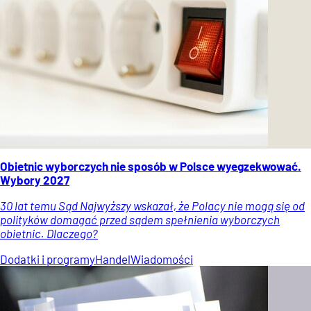
Obietnic wyborczych nie sposób w Polsce wyegzekwować.
Wybory 2027
30 lat temu Sąd Najwyższy wskazał, że Polacy nie mogą się od
polityków domagać przed sądem spełnienia wyborczych
obietnic. Dlaczego?
Dodatki i programy
Handel
Wiadomości