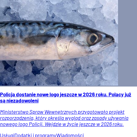
Policja dostanie nowe logo jeszcze w 2026 roku. Polacy już
są niezadowoleni
Ministerstwo Spraw Wewnętrznych przygotowało projekt
rozporządzenia, który określa wygląd oraz zasady używania
nowego logo Policji. Wejdzie w życie jeszcze w 2026 roku.
Usługi
Dodatki i programy
Wiadomości