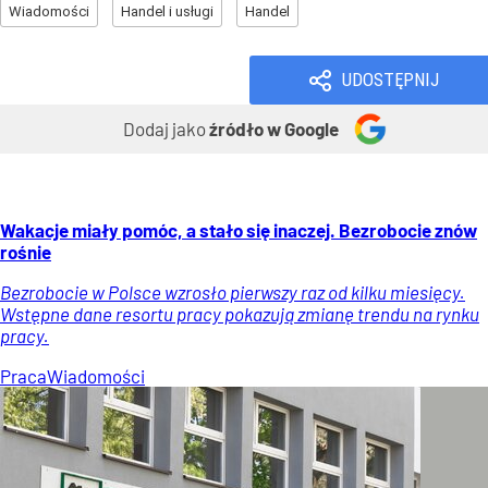
Wiadomości
Handel i usługi
Handel
UDOSTĘPNIJ
Dodaj jako
źródło w Google
Wakacje miały pomóc, a stało się inaczej. Bezrobocie znów
rośnie
Bezrobocie w Polsce wzrosło pierwszy raz od kilku miesięcy.
Wstępne dane resortu pracy pokazują zmianę trendu na rynku
pracy.
Praca
Wiadomości