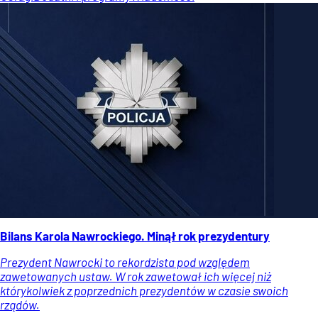
Bilans Karola Nawrockiego. Minął rok prezydentury
Prezydent Nawrocki to rekordzista pod względem
zawetowanych ustaw. W rok zawetował ich więcej niż
którykolwiek z poprzednich prezydentów w czasie swoich
rządów.