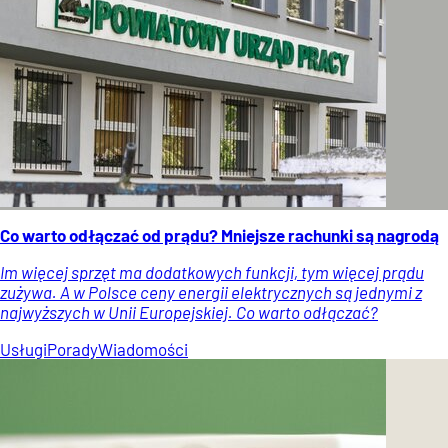
Co warto odłączać od prądu? Mniejsze rachunki są nagrodą
Im więcej sprzęt ma dodatkowych funkcji, tym więcej prądu
zużywa. A w Polsce ceny energii elektrycznych są jednymi z
najwyższych w Unii Europejskiej. Co warto odłączać?
Usługi
Porady
Wiadomości