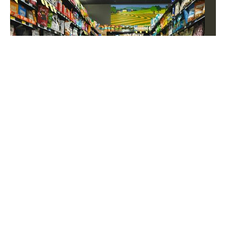
Od 2027 roku sanatoria będą kuracjuszy leczyć
inaczej! Celowane zabiegi
Nie może być tak, że bez względu na rodzaj schorzenia,
kuracjusze w sanatoriach otrzymują ten sam zestaw
świadczeń. Konieczna jest zmiana dotychczasowej
praktyki.
Zdrowie
Dodatki i programy
Wiadomości