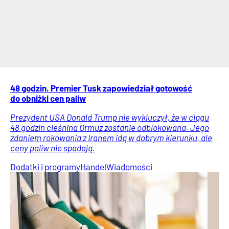
48 godzin. Premier Tusk zapowiedział gotowość
do obniżki cen paliw
Prezydent USA Donald Trump nie wykluczył, że w ciągu
48 godzin cieśnina Ormuz zostanie odblokowana. Jego
zdaniem rokowania z Iranem idą w dobrym kierunku, ale
ceny paliw nie spadają.
Dodatki i programy
Handel
Wiadomości