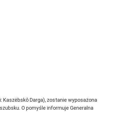
i: Kaszëbskô Darga), zostanie wyposażona
 kszubsku. O pomyśle informuje Generalna