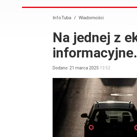
InfoTuba
/
Wiadomości
Na jednej z e
informacyjne.
Dodano:
21
marca
2025
13:52