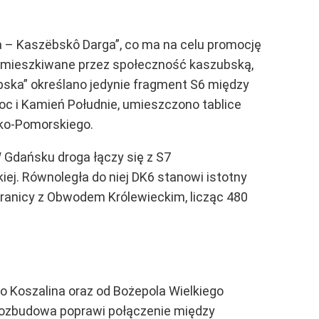
 – Kaszëbskô Darga”, co ma na celu promocję
 zamieszkiwane przez społeczność kaszubską,
bska” określano jedynie fragment S6 między
oc i Kamień Południe, umieszczono tablice
sko-Pomorskiego.
 Gdańsku droga łączy się z S7
ej. Równoległa do niej DK6 stanowi istotny
granicy z Obwodem Królewieckim, licząc 480
o Koszalina oraz od Bożepola Wielkiego
a rozbudowa poprawi połączenie między