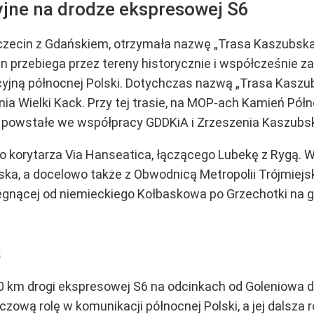
yjne na drodze ekspresowej S6
czecin z Gdańskiem, otrzymała nazwę „Trasa Kaszubska
ten przebiega przez tereny historycznie i współcześnie
yjną północnej Polski. Dotychczas nazwą „Trasa Kaszu
a Wielki Kack. Przy tej trasie, na MOP-ach Kamień Półn
, powstałe we współpracy GDDKiA i Zrzeszenia Kaszub
 korytarza Via Hanseatica, łączącego Lubekę z Rygą. W
a, a docelowo także z Obwodnicą Metropolii Trójmiejski
biegnącej od niemieckiego Kołbaskowa po Grzechotki na 
a
0 km drogi ekspresowej S6 na odcinkach od Goleniowa d
czową rolę w komunikacji północnej Polski, a jej dalsz