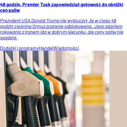
48 godzin. Premier Tusk zapowiedział gotowość do obniżki
cen paliw
Prezydent USA Donald Trump nie wykluczył, że w ciągu 48
godzin cieśnina Ormuz zostanie odblokowana. Jego zdaniem
rokowania z Iranem idą w dobrym kierunku, ale ceny paliw nie
spadają.
Dodatki i programy
Handel
Wiadomości