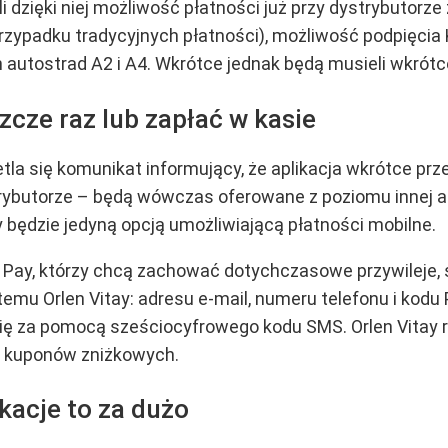
li dzięki niej możliwość płatności już przy dystrybutor
przypadku tradycyjnych płatności), możliwość podpięcia
 autostrad A2 i A4. Wkrótce jednak będą musieli wkrótc
zcze raz lub zapłać w kasie
la się komunikat informujący, że aplikacja wkrótce prze
rybutorze – będą wówczas oferowane z poziomu innej apli
 będzie jedyną opcją umożliwiającą płatności mobilne.
 Pay, którzy chcą zachować dotychczasowe przywileje
emu Orlen Vitay: adresu e-mail, numeru telefonu i kodu
ę za pomocą sześciocyfrowego kodu SMS. Orlen Vitay ró
 z kuponów zniżkowych.
kacje to za dużo