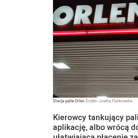
Stacja paliw Orlen
Źródło:
Jowita Flankowska
Kierowcy tankujący pal
aplikację, albo wrócą d
ułatwiającą płacenie za