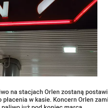
iwo na stacjach Orlen zostaną postawi
o płacenia w kasie. Koncern Orlen zam
 paliwo już pod koniec marca.