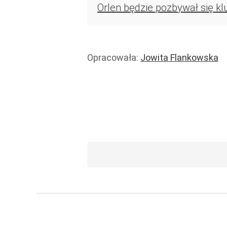
Orlen będzie pozbywał się kl
Opracowała:
Jowita Flankowska
Handel i usługi
Usługi
Wiadomości