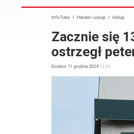
InfoTuba
/
Handel i usługi
/
Usługi
Zacznie się 1
ostrzegł pet
Dodano:
11
grudnia
2024
13:24