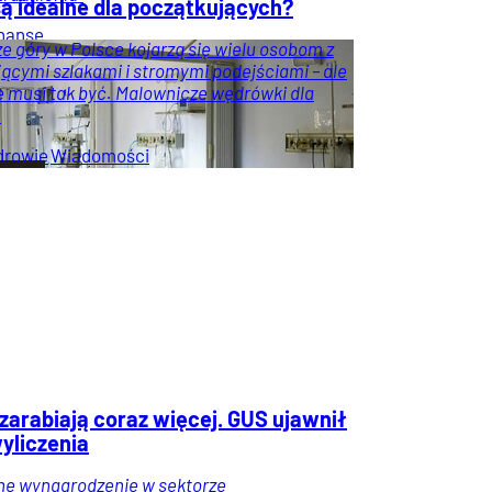
są idealne dla początkujących?
nanse
e góry w Polsce kojarzą się wielu osobom z
cymi szlakami i stromymi podejściami – ale
e musi tak być. Malownicze wędrówki dla
.
drowie
Wiadomości
zarabiają coraz więcej. GUS ujawnił
yliczenia
ne wynagrodzenie w sektorze