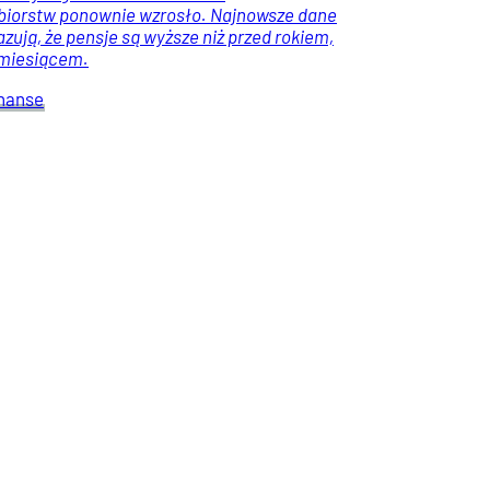
biorstw ponownie wzrosło. Najnowsze dane
zują, że pensje są wyższe niż przed rokiem,
 miesiącem.
nanse