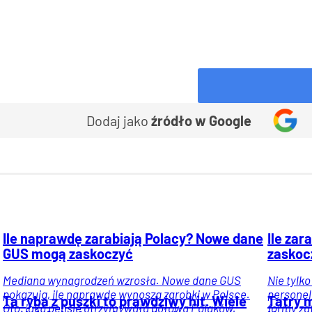
Dodaj jako
źródło w Google
Ile naprawdę zarabiają Polacy? Nowe dane
Ile zar
GUS mogą zaskoczyć
zaskoc
Mediana wynagrodzeń wzrosła. Nowe dane GUS
Nie tylk
pokazują, ile naprawdę wynoszą zarobki w Polsce.
personel
Ta ryba z puszki to prawdziwy hit. Wiele
Tatry m
Oto, jaką pensję otrzymywała połowa Polaków.
formy za