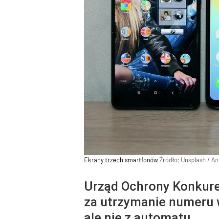
Ekrany trzech smartfonów
Źródło:
Unsplash
/
An
Urząd Ochrony Konkuren
za utrzymanie numeru w
ale nie z automatu.