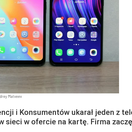
drey Matveev
cji i Konsumentów ukarał jeden z te
 sieci w ofercie na kartę. Firma zacz