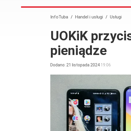
InfoTuba
/
Handel i usługi
/
Usługi
UOKiK przyci
pieniądze
Dodano:
21
listopada
2024
19:06