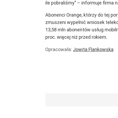
ile pobraliśmy" – informuje firma n
Abonenci Orange, którzy do tej por
zmuszeni wypełnić wniosek teleko
13,58 mln abonentów usług mobilny
proc. więcej niż przed rokiem.
Opracowała:
Jowita Flankowska
Handel i usługi
Usługi
Wiadomości