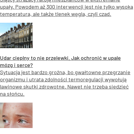
upały. Powodem aż 300 interwencji jest nie tylko wysoka
temperatura, ale także tlenek węgla, czyli czad.
Udar cieplny to nie przelewki. Jak ochronić w upale
mózg i serce?
Sytuacja jest bardzo groźna, bo gwałtowne przegrzanie
organizmu i utrata zdolności termoregulacji wywołują
lawinowe skutki zdrowotne. Nawet nie trzeba siedzieć
na słońcu.