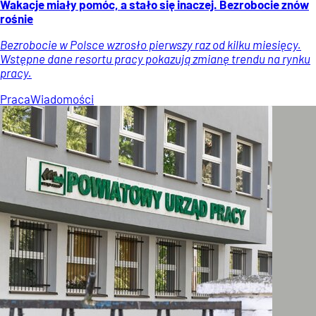
Wakacje miały pomóc, a stało się inaczej. Bezrobocie znów
rośnie
Bezrobocie w Polsce wzrosło pierwszy raz od kilku miesięcy.
Wstępne dane resortu pracy pokazują zmianę trendu na rynku
pracy.
Praca
Wiadomości