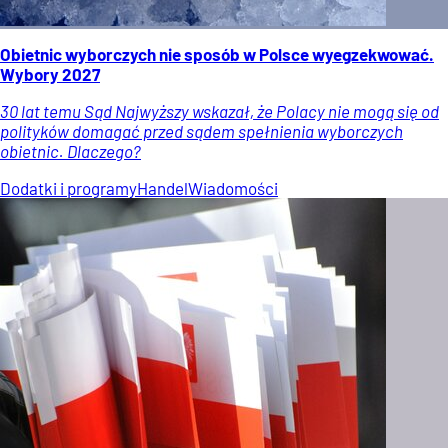
Obietnic wyborczych nie sposób w Polsce wyegzekwować.
Wybory 2027
30 lat temu Sąd Najwyższy wskazał, że Polacy nie mogą się od
polityków domagać przed sądem spełnienia wyborczych
obietnic. Dlaczego?
Dodatki i programy
Handel
Wiadomości