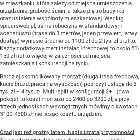
w mieszkaniu, która zależy od miejsca umieszczenia
urządzenia, grubość ścian, a także piętro budynku
oraz ustalenia wspólnoty mieszkaniowej. Według
spidersweb.pl, sama robocizna w standardowym
scenariuszu (trasa do 3 metrów, jeden przewiert, łatwy
dostęp) wyniesie średnio od 1100 zł do 2 tys. zł brutto.
Każdy dodatkowy metr instalacji freonowej to około 50-
150 zł netto więcej w zależności od miejsca
zamieszkania i konkurencji na rynku.
Bardziej skomplikowany montaż (długa trasa freonowa,
kucie bruzd, praca na wysokości) podrożyt usługę do 3
tys. zł – 4 tys. zł. Multi-split w konfiguracji 2+1 (dwa
pokoje) to koszt montażu od 2400 do 3200 zł, a przy
trzech jednostkach wewnętrznych mówimy o kwotach
3100-4300 zł, nie licząc kosztu urządzeń.
Czad jest też groźny latem. Nagła utrata przytomności
Śląscy strażacy ratują mieszkańców w ekstremalne