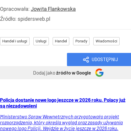
Opracowała:
Jowita Flankowska
Źródło:
spidersweb.pl
Handel i usługi
Usługi
Handel
Porady
Wiadomości
UDOSTĘPNIJ
Dodaj jako
źródło w Google
Policja dostanie nowe logo jeszcze w 2026 roku. Polacy już
są niezadowoleni
Ministerstwo Spraw Wewnętrznych przygotowało projekt
rozporządzenia, który określa wygląd oraz zasady używania
nowego logo Policji. Wejdzie w życie jeszcze w 2026 roku.