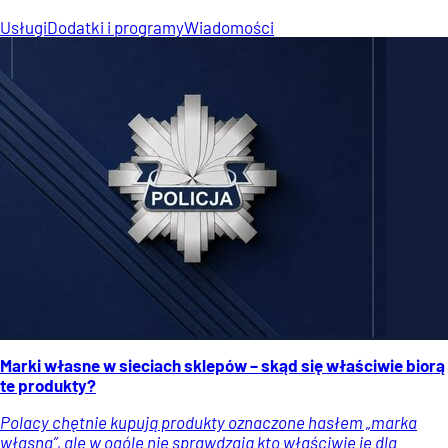
Usługi
Dodatki i programy
Wiadomości
Marki własne w sieciach sklepów – skąd się właściwie biorą
te produkty?
Polacy chętnie kupują produkty oznaczone hasłem „marka
własna”, ale w ogóle nie sprawdzają kto właściwie je dla