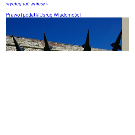
wyciągnąć wnioski.
Prawo i podatki
Usługi
Wiadomości
Bilans Karola Nawrockiego. Minął rok prezydentury
Prezydent Nawrocki to rekordzista pod względem
zawetowanych ustaw. W rok zawetował ich więcej niż