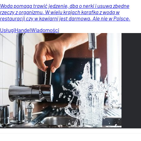
Woda pomaga trawić jedzenie, dba o nerki i usuwa zbędne
rzeczy z organizmu. W wielu krajach karafka z wodą w
restauracji czy w kawiarni jest darmowa. Ale nie w Polsce.
Usługi
Handel
Wiadomości