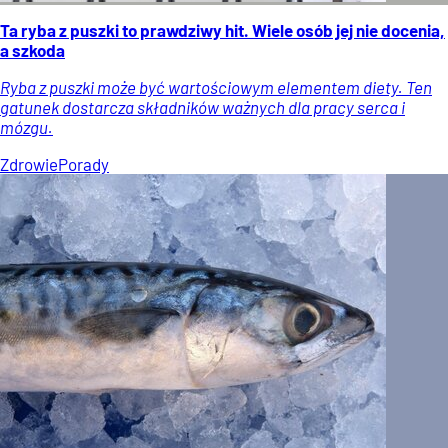
Ta ryba z puszki to prawdziwy hit. Wiele osób jej nie docenia,
a szkoda
Ryba z puszki może być wartościowym elementem diety. Ten
gatunek dostarcza składników ważnych dla pracy serca i
mózgu.
Zdrowie
Porady