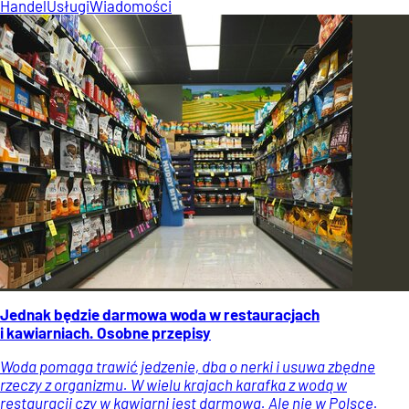
Handel
Usługi
Wiadomości
Jednak będzie darmowa woda w restauracjach
i kawiarniach. Osobne przepisy
Woda pomaga trawić jedzenie, dba o nerki i usuwa zbędne
rzeczy z organizmu. W wielu krajach karafka z wodą w
restauracji czy w kawiarni jest darmowa. Ale nie w Polsce.