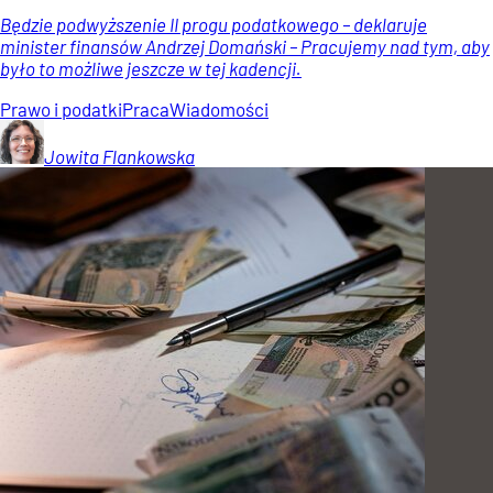
Będzie podwyższenie II progu podatkowego – deklaruje
minister finansów Andrzej Domański – Pracujemy nad tym, aby
było to możliwe jeszcze w tej kadencji.
Prawo i podatki
Praca
Wiadomości
Jowita
Flankowska