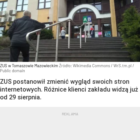
ZUS w Tomaszowie Mazowieckim
Źródło:
Wikimedia Commons
/
WrS.tm.pl /
Public domain
ZUS postanowił zmienić wygląd swoich stron
internetowych. Różnice klienci zakładu widzą już
od 29 sierpnia.