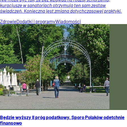
kuracjusze w sanatoriach otrzymują ten sam zestaw
świadczeń. Konieczna jest zmiana dotychczasowej praktyki.
Zdrowie
Dodatki i programy
Wiadomości
Będzie wyższy II próg podatkowy. Sporo Polaków odetchnie
finansowo