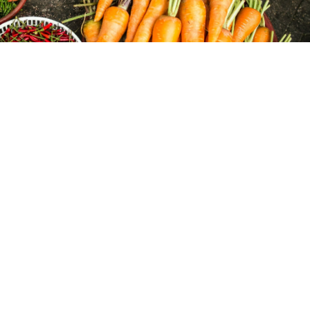
Warzywa
/ Źródło:
Unsplash
/
Megan Thomas
Rolnicy mają coraz więcej problemów
z prowadzeniem działalności. Prezydent
ma pomysł jak im pomóc w sposób
kompleksowy, stąd nowa ustawa we współpracy
z PiS.
Współczesna polska wieś A.D. 2026 zmieniła swój
charakter, a większość jej mieszkańców to osoby
dojeżdżające do pracy w miastach, emeryci
lub specjaliści pracujący zdalnie, którzy z rolnictwem
nie mają nic wspólnego.