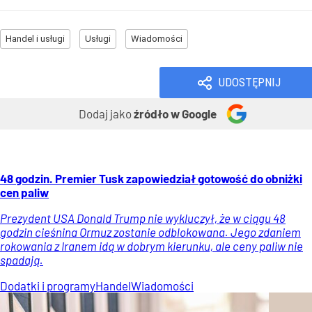
Handel i usługi
Usługi
Wiadomości
UDOSTĘPNIJ
Dodaj jako
źródło w Google
48 godzin. Premier Tusk zapowiedział gotowość do obniżki
cen paliw
Prezydent USA Donald Trump nie wykluczył, że w ciągu 48
godzin cieśnina Ormuz zostanie odblokowana. Jego zdaniem
rokowania z Iranem idą w dobrym kierunku, ale ceny paliw nie
spadają.
Dodatki i programy
Handel
Wiadomości