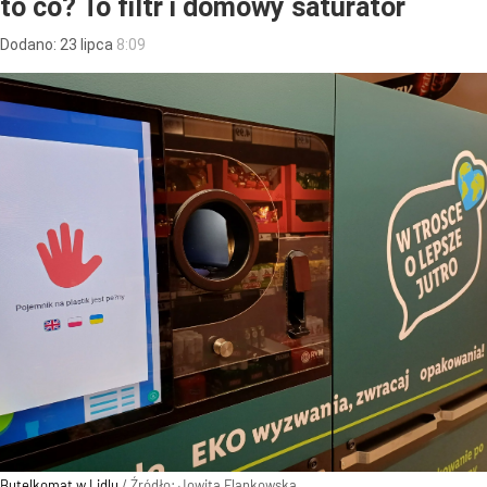
to co? To filtr i domowy saturator
Dodano:
23
lipca
8:09
Butelkomat w Lidlu
/ Źródło:
Jowita Flankowska