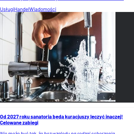
Usługi
Handel
Wiadomości
Od 2027 roku sanatoria będą kuracjuszy leczyć inaczej!
Celowane zabiegi
Nie może być tak, że bez względu na rodzaj schorzenia,