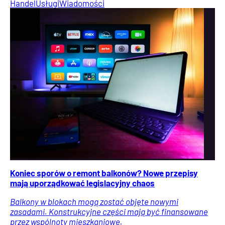
Handel
Usługi
Wiadomości
Koniec sporów o remont balkonów? Nowe przepisy
mają uporządkować legislacyjny chaos
Balkony w blokach mogą zostać objęte nowymi
zasadami. Konstrukcyjne części mają być finansowane
przez wspólnoty mieszkaniowe.