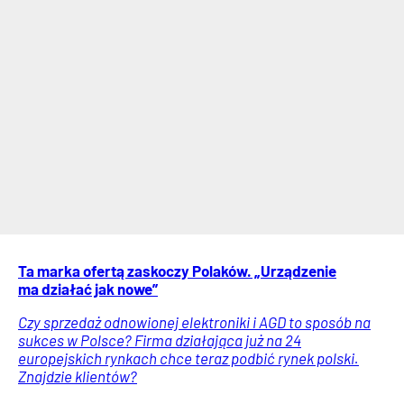
Ta marka ofertą zaskoczy Polaków. „Urządzenie
ma działać jak nowe”
Czy sprzedaż odnowionej elektroniki i AGD to sposób na
sukces w Polsce? Firma działająca już na 24
europejskich rynkach chce teraz podbić rynek polski.
Znajdzie klientów?