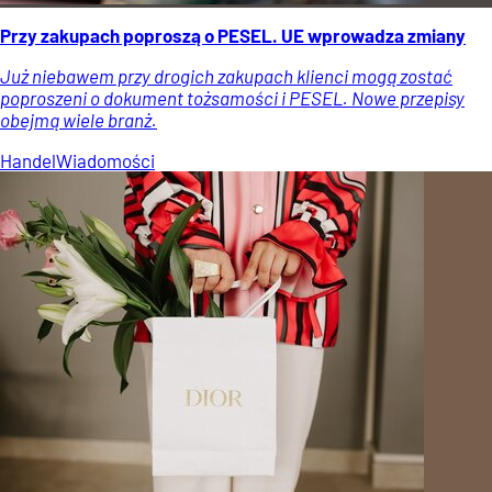
Przy zakupach poproszą o PESEL. UE wprowadza zmiany
Już niebawem przy drogich zakupach klienci mogą zostać
poproszeni o dokument tożsamości i PESEL. Nowe przepisy
obejmą wiele branż.
Handel
Wiadomości