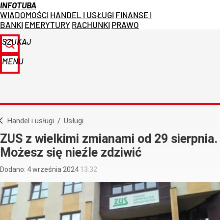
INFOTUBA
WIADOMOŚCI
HANDEL I USŁUGI
FINANSE I
BANKI
EMERYTURY
RACHUNKI
PRAWO
SZUKAJ
MENU
Handel i usługi
/
Usługi
ZUS z wielkimi zmianami od 29 sierpnia.
Możesz się nieźle zdziwić
Dodano:
4
września
2024
13:32