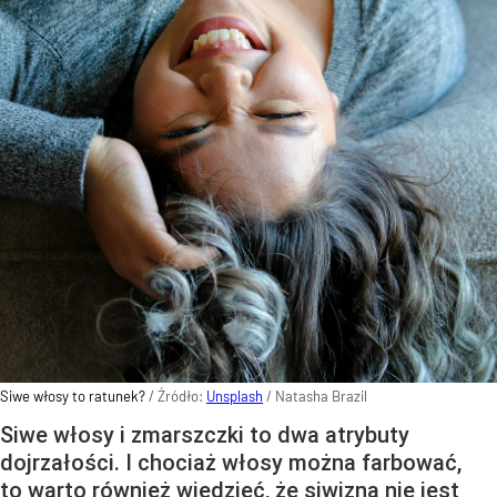
Siwe włosy to ratunek?
/ Źródło:
Unsplash
/
Natasha Brazil
Siwe włosy i zmarszczki to dwa atrybuty
dojrzałości. I chociaż włosy można farbować,
to warto również wiedzieć, że siwizna nie jest