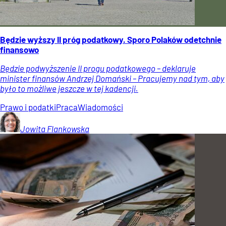
Będzie wyższy II próg podatkowy. Sporo Polaków odetchnie
finansowo
Będzie podwyższenie II progu podatkowego – deklaruje
minister finansów Andrzej Domański – Pracujemy nad tym, aby
było to możliwe jeszcze w tej kadencji.
Prawo i podatki
Praca
Wiadomości
Jowita
Flankowska