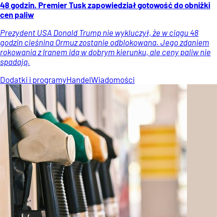
48 godzin. Premier Tusk zapowiedział gotowość do obniżki
cen paliw
Prezydent USA Donald Trump nie wykluczył, że w ciągu 48
godzin cieśnina Ormuz zostanie odblokowana. Jego zdaniem
rokowania z Iranem idą w dobrym kierunku, ale ceny paliw nie
spadają.
Dodatki i programy
Handel
Wiadomości