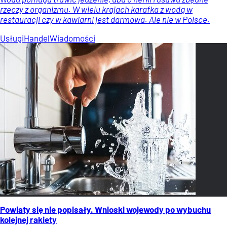
rzeczy z organizmu. W wielu krajach karafka z wodą w
restauracji czy w kawiarni jest darmowa. Ale nie w Polsce.
Usługi
Handel
Wiadomości
Powiaty się nie popisały. Wnioski wojewody po wybuchu
kolejnej rakiety