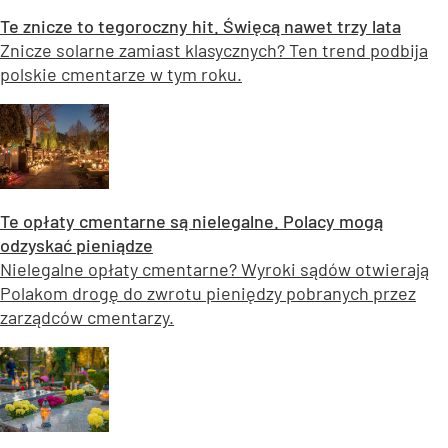
Te znicze to tegoroczny hit. Święcą nawet trzy lata
Znicze solarne zamiast klasycznych? Ten trend podbija
polskie cmentarze w tym roku.
Te opłaty cmentarne są nielegalne. Polacy mogą
odzyskać pieniądze
Nielegalne opłaty cmentarne? Wyroki sądów otwierają
Polakom drogę do zwrotu pieniędzy pobranych przez
zarządców cmentarzy.