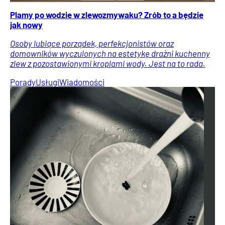
Plamy po wodzie w zlewozmywaku? Zrób to a będzie
jak nowy
Osoby lubiące porządek, perfekcjonistów oraz
domowników wyczulonych na estetykę drażni kuchenny
zlew z pozostawionymi kroplami wody. Jest na to rada.
Porady
Usługi
Wiadomości