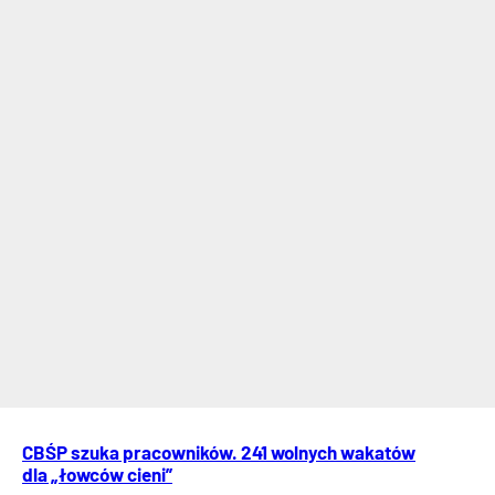
CBŚP szuka pracowników. 241 wolnych wakatów
dla „łowców cieni”