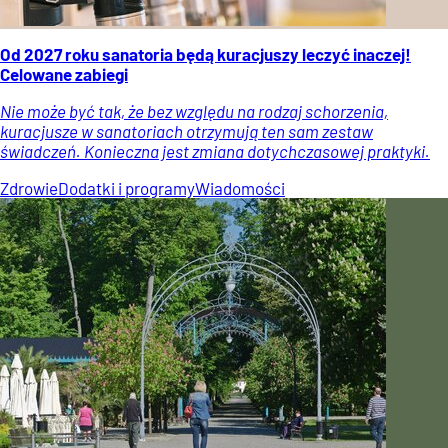
Od 2027 roku sanatoria będą kuracjuszy leczyć inaczej!
Celowane zabiegi
Nie może być tak, że bez względu na rodzaj schorzenia,
kuracjusze w sanatoriach otrzymują ten sam zestaw
świadczeń. Konieczna jest zmiana dotychczasowej praktyki.
Zdrowie
Dodatki i programy
Wiadomości