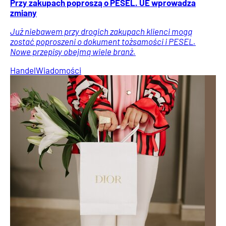
Przy zakupach poproszą o PESEL. UE wprowadza
zmiany
Już niebawem przy drogich zakupach klienci mogą
zostać poproszeni o dokument tożsamości i PESEL.
Nowe przepisy obejmą wiele branż.
Handel
Wiadomości