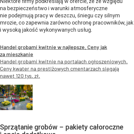
Niektóre firmy podkreślają w ofercie, że ze względu
na bezpieczeństwo i warunki atmosferyczne
nie podejmują pracy w deszczu, śniegu czy silnym
mrozie, co zapewnia zarówno ochronę pracowników, jak
i wysoką jakość wykonywanych usług.
Handel grobami kwitnie w najlepsze. Ceny jak
za mieszkanie
Handel grobami kwitnie na portalach ogłoszeniowych.
Ceny kwater na prestiżowych cmentarzach sięgają
nawet 120 tys. zł.
Sprzątanie grobów – pakiety całoroczne