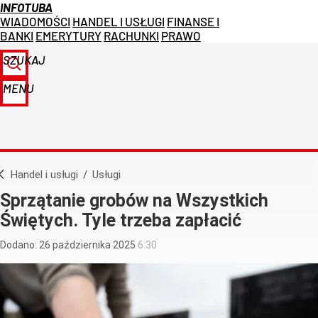
INFOTUBA
WIADOMOŚCI
HANDEL I USŁUGI
FINANSE I
BANKI
EMERYTURY
RACHUNKI
PRAWO
SZUKAJ
MENU
Handel i usługi
/
Usługi
Sprzątanie grobów na Wszystkich
Świętych. Tyle trzeba zapłacić
Dodano:
26
października
2025
6:30