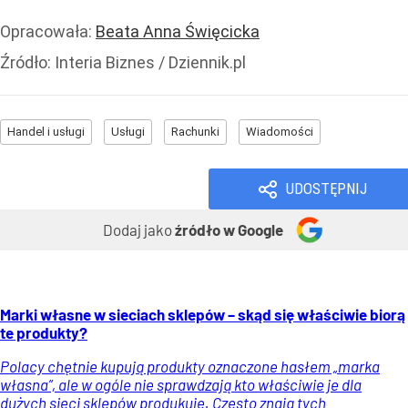
Opracowała:
Beata Anna Święcicka
Źródło:
Interia Biznes / Dziennik.pl
Handel i usługi
Usługi
Rachunki
Wiadomości
UDOSTĘPNIJ
Dodaj jako
źródło w Google
Marki własne w sieciach sklepów – skąd się właściwie biorą
te produkty?
Polacy chętnie kupują produkty oznaczone hasłem „marka
własna”, ale w ogóle nie sprawdzają kto właściwie je dla
dużych sieci sklepów produkuje. Często znają tych