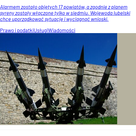
Alarmem zostało objętych 17 powiatów, a zgodnie z planem
syreny zostały włączone tylko w siedmiu. Wojewoda lubelski
chce uporządkować sytuację i wyciągnąć wnioski.
Prawo i podatki
Usługi
Wiadomości