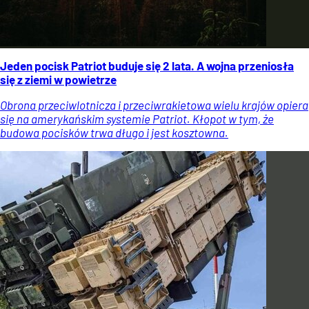
Jeden pocisk Patriot buduje się 2 lata. A wojna przeniosła
się z ziemi w powietrze
Obrona przeciwlotnicza i przeciwrakietowa wielu krajów opiera
się na amerykańskim systemie Patriot. Kłopot w tym, że
budowa pocisków trwa długo i jest kosztowna.