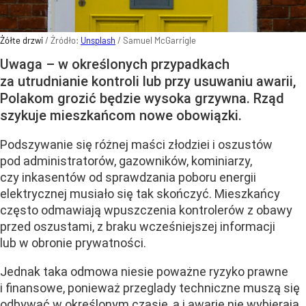
Żółte drzwi
/ Źródło:
Unsplash
/
Samuel McGarrigle
Uwaga – w określonych przypadkach
za utrudnianie kontroli lub przy usuwaniu awarii,
Polakom grozić będzie wysoka grzywna. Rząd
szykuje mieszkańcom nowe obowiązki.
Podszywanie się różnej maści złodziei i oszustów
pod administratorów, gazowników, kominiarzy,
czy inkasentów od sprawdzania poboru energii
elektrycznej musiało się tak skończyć. Mieszkańcy
często odmawiają wpuszczenia kontrolerów z obawy
przed oszustami, z braku wcześniejszej informacji
lub w obronie prywatności.
Jednak taka odmowa niesie poważne ryzyko prawne
i finansowe, ponieważ przeglady techniczne muszą się
odbywać w określonym czasie, a i awarie nie wybierają