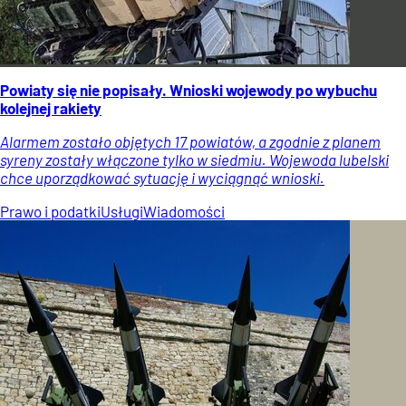
Powiaty się nie popisały. Wnioski wojewody po wybuchu
kolejnej rakiety
Alarmem zostało objętych 17 powiatów, a zgodnie z planem
syreny zostały włączone tylko w siedmiu. Wojewoda lubelski
chce uporządkować sytuację i wyciągnąć wnioski.
Prawo i podatki
Usługi
Wiadomości