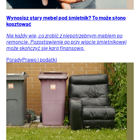
Wynosisz stary mebel pod śmietnik? To może słono
kosztować
Nie każdy wie, co zrobić z niepotrzebnym meblem po
remoncie. Pozostawienie go przy wiacie śmietnikowej
może skończyć się karą finansową.
Porady
Prawo i podatki