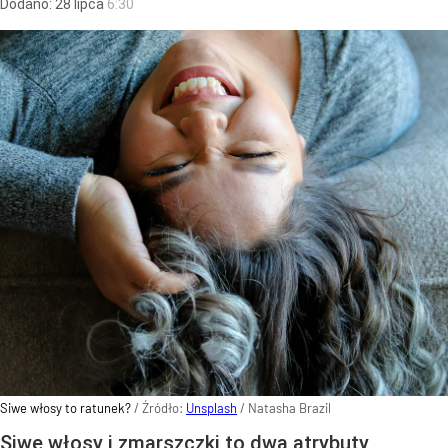
Dodano:
28
lipca
6:30
Siwe włosy to ratunek?
/ Źródło:
Unsplash
/
Natasha Brazil
Siwe włosy i zmarszczki to dwa atrybuty