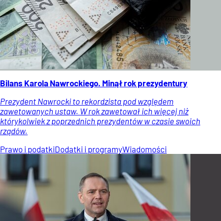
Bilans Karola Nawrockiego. Minął rok prezydentury
Prezydent Nawrocki to rekordzista pod względem
zawetowanych ustaw. W rok zawetował ich więcej niż
którykolwiek z poprzednich prezydentów w czasie swoich
rządów.
Prawo i podatki
Dodatki i programy
Wiadomości