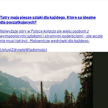
Tatry mają piesze szlaki dla każdego. Które są idealne
dla początkujących?
Najwyższe góry w Polsce kojarzą się wielu osobom z
wymagającymi szlakami i stromymi podejściami – ale wcale
nie musi tak być. Malownicze wędrówki dla każdego.
Usługi
Zdrowie
Wiadomości