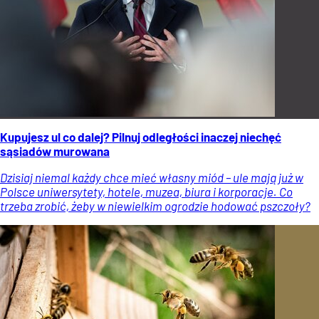
Kupujesz ul co dalej? Pilnuj odległości inaczej niechęć
sąsiadów murowana
Dzisiaj niemal każdy chce mieć własny miód – ule mają już w
Polsce uniwersytety, hotele, muzea, biura i korporacje. Co
trzeba zrobić, żeby w niewielkim ogrodzie hodować pszczoły?