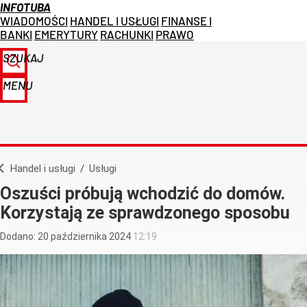
INFOTUBA
WIADOMOŚCI
HANDEL I USŁUGI
FINANSE I
BANKI
EMERYTURY
RACHUNKI
PRAWO
SZUKAJ
MENU
Handel i usługi
/
Usługi
Oszuści próbują wchodzić do domów.
Korzystają ze sprawdzonego sposobu
Dodano:
20
października
2024
12:19