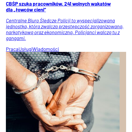
CBŚP szuka pracowników. 241 wolnych wakatów
dla „łowców cieni”
Centralne Biuro Śledcze Policji to wyspecjalizowana
jednostka, która zwalcza przestępczość zorganizowaną,
narkotykową oraz ekonomiczną. Policjanci walczą tu z
gangami.
Praca
Usługi
Wiadomości