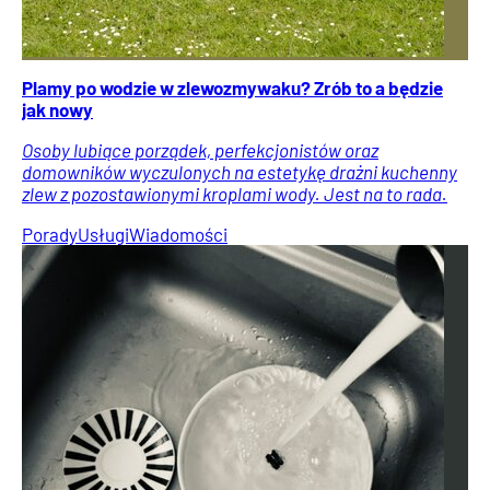
Plamy po wodzie w zlewozmywaku? Zrób to a będzie
jak nowy
Osoby lubiące porządek, perfekcjonistów oraz
domowników wyczulonych na estetykę drażni kuchenny
zlew z pozostawionymi kroplami wody. Jest na to rada.
Porady
Usługi
Wiadomości