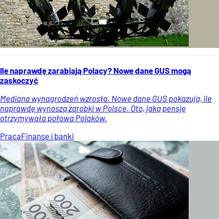
Ile naprawdę zarabiają Polacy? Nowe dane GUS mogą
zaskoczyć
Mediana wynagrodzeń wzrosła. Nowe dane GUS pokazują, ile
naprawdę wynoszą zarobki w Polsce. Oto, jaką pensję
otrzymywała połowa Polaków.
Praca
Finanse i banki