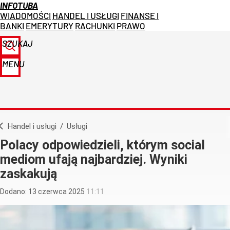
INFOTUBA
WIADOMOŚCI
HANDEL I USŁUGI
FINANSE I
BANKI
EMERYTURY
RACHUNKI
PRAWO
SZUKAJ
MENU
Handel i usługi
/
Usługi
Polacy odpowiedzieli, którym social
mediom ufają najbardziej. Wyniki
zaskakują
Dodano:
13
czerwca
2025
11:11