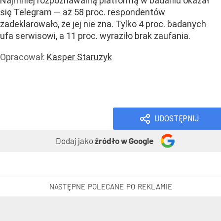
Najmniej rozpoznawalną platformą w badaniu okazał
się Telegram — aż 58 proc. respondentów
zadeklarowało, że jej nie zna. Tylko 4 proc. badanych
ufa serwisowi, a 11 proc. wyraziło brak zaufania.
Opracował:
Kasper Starużyk
Handel i usługi
Usługi
Wiadomości
UDOSTĘPNIJ
Dodaj jako
źródło w Google