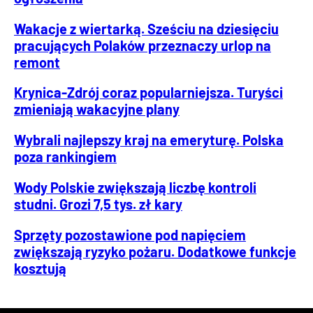
Wakacje z wiertarką. Sześciu na dziesięciu
pracujących Polaków przeznaczy urlop na
remont
Krynica-Zdrój coraz popularniejsza. Turyści
zmieniają wakacyjne plany
Wybrali najlepszy kraj na emeryturę. Polska
poza rankingiem
Wody Polskie zwiększają liczbę kontroli
studni. Grozi 7,5 tys. zł kary
Sprzęty pozostawione pod napięciem
zwiększają ryzyko pożaru. Dodatkowe funkcje
kosztują