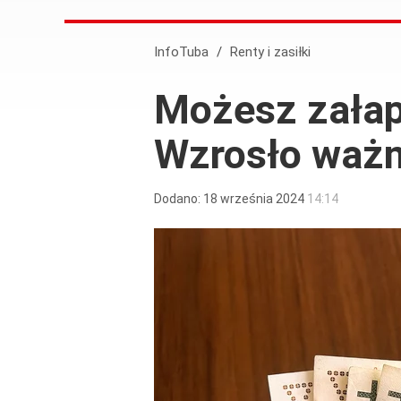
InfoTuba
/
Renty i zasiłki
Możesz załap
Wzrosło ważn
Dodano:
18
września
2024
14:14