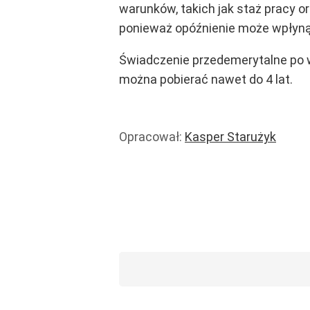
warunków, takich jak staż pracy o
ponieważ opóźnienie może wpłyną
Świadczenie przedemerytalne po wa
można pobierać nawet do 4 lat.
Opracował:
Kasper Starużyk
Renty i zasiłki
Emerytury
Wiadomości