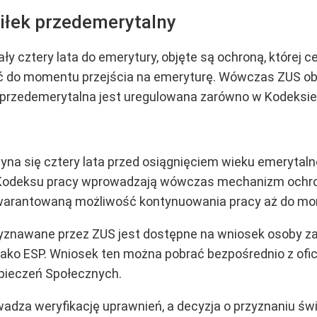
iłek przedemerytalny
ły cztery lata do emerytury, objęte są ochroną, której 
 do momentu przejścia na emeryturę. Wówczas ZUS obl
 przedemerytalna jest uregulowana zarówno w Kodeksie 
a się cztery lata przed osiągnięciem wieku emerytalneg
y Kodeksu pracy wprowadzają wówczas mechanizm ochron
warantowaną możliwość kontynuowania pracy aż do mo
znawane przez ZUS jest dostępne na wniosek osoby zai
ako ESP. Wniosek ten można pobrać bezpośrednio z oficj
pieczeń Społecznych.
adza weryfikację uprawnień, a decyzja o przyznaniu św