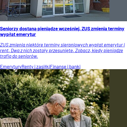
Seniorzy dostaną pieniądze wcześniej. ZUS zmienia terminy
wypłat emerytur
ZUS zmienia niektóre terminy sierpniowych wypłat emerytur i
rent. Dwa z nich zostały przesunięte. Zobacz, kiedy pieniądze
trafią do seniorów.
Emerytury
Renty i zasiłki
Finanse i banki