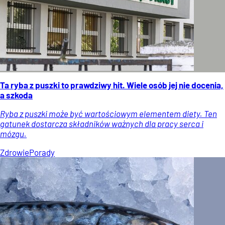
Ta ryba z puszki to prawdziwy hit. Wiele osób jej nie docenia,
a szkoda
Ryba z puszki może być wartościowym elementem diety. Ten
gatunek dostarcza składników ważnych dla pracy serca i
mózgu.
Zdrowie
Porady