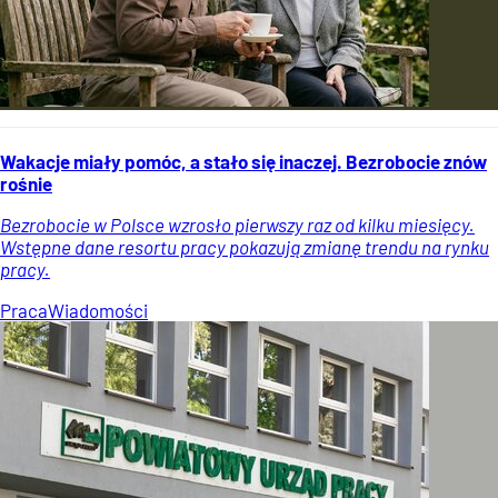
Wakacje miały pomóc, a stało się inaczej. Bezrobocie znów
rośnie
Bezrobocie w Polsce wzrosło pierwszy raz od kilku miesięcy.
Wstępne dane resortu pracy pokazują zmianę trendu na rynku
pracy.
Praca
Wiadomości