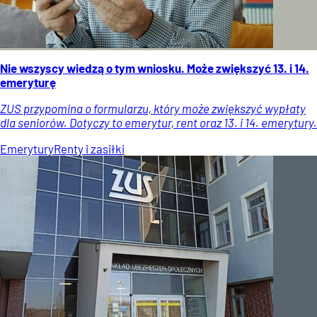
Nie wszyscy wiedzą o tym wniosku. Może zwiększyć 13. i 14.
emeryturę
ZUS przypomina o formularzu, który może zwiększyć wypłaty
dla seniorów. Dotyczy to emerytur, rent oraz 13. i 14. emerytury.
Emerytury
Renty i zasiłki