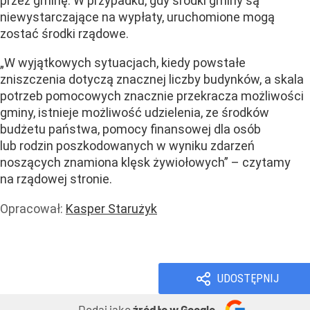
przez gminę. W przypadku, gdy środki gminy są
niewystarczające na wypłaty, uruchomione mogą
zostać środki rządowe.
„W wyjątkowych sytuacjach, kiedy powstałe
zniszczenia dotyczą znacznej liczby budynków, a skala
potrzeb pomocowych znacznie przekracza możliwości
gminy, istnieje możliwość udzielenia, ze środków
budżetu państwa, pomocy finansowej dla osób
lub rodzin poszkodowanych w wyniku zdarzeń
noszących znamiona klęsk żywiołowych” – czytamy
na rządowej stronie.
Opracował:
Kasper Starużyk
Renty i zasiłki
Wiadomości
UDOSTĘPNIJ
Dodaj jako
źródło w Google