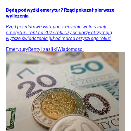
Będą podwyżki emerytur? Rząd pokazał pierwsze
wyliczenia
Rząd przedstawił wstępne założenia waloryzacji
emerytur i rent na 2027 rok. Czy seniorzy otrzymają
wyższe świadczenia już od marca przyszłego roku?
Emerytury
Renty i zasiłki
Wiadomości