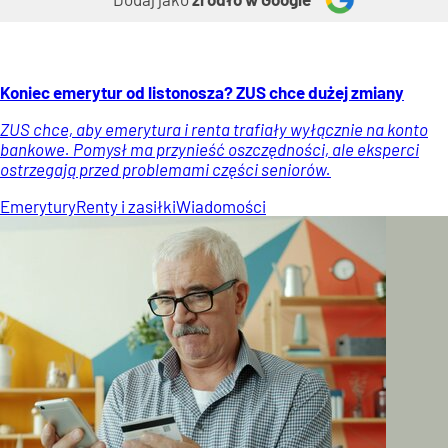
Koniec emerytur od listonosza? ZUS chce dużej zmiany
ZUS chce, aby emerytura i renta trafiały wyłącznie na konto
bankowe. Pomysł ma przynieść oszczędności, ale eksperci
ostrzegają przed problemami części seniorów.
Emerytury
Renty i zasiłki
Wiadomości