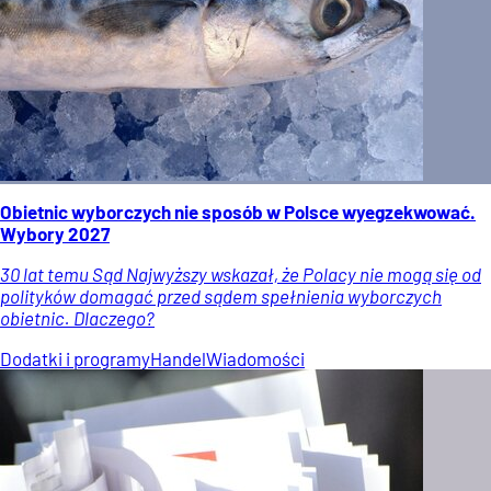
Obietnic wyborczych nie sposób w Polsce wyegzekwować.
Wybory 2027
30 lat temu Sąd Najwyższy wskazał, że Polacy nie mogą się od
polityków domagać przed sądem spełnienia wyborczych
obietnic. Dlaczego?
Dodatki i programy
Handel
Wiadomości