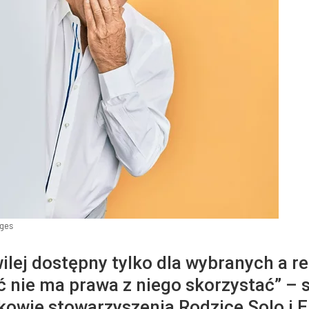
ges
ilej dostępny tylko dla wybranych a r
ć nie ma prawa z niego skorzystać” – 
owie stowarzyszenia Rodzice Solo i E