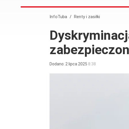
InfoTuba
/
Renty i zasiłki
Dyskryminacja
zabezpieczon
Dodano:
2
lipca
2025
8:38