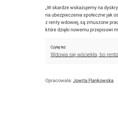
„W skardze wskazujemy na dyskrymi
na ubezpieczenia społeczne jak o
z renty wdowiej, są zmuszone pra
które dzięki nowemu przepisowi m
Czytaj też:
Wdowa się wściekła, bo renta
Opracowała:
Jowita Flankowska
Renty i zasiłki
Emerytury
Dodatki i programy