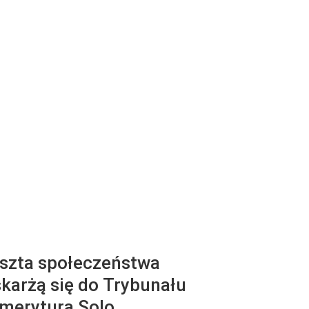
eszta społeczeństwa
skarżą się do Trybunału
merytura Solo.