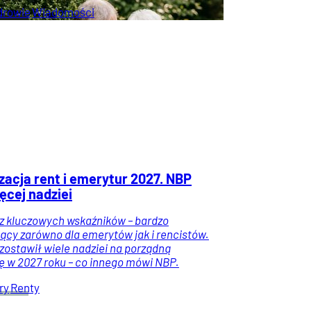
drowie
Wiadomości
zacja rent i emerytur 2027. NBP
ęcej nadziei
 z kluczowych wskaźników – bardzo
jący zarówno dla emerytów jak i rencistów.
 zostawił wiele nadziei na porządną
 w 2027 roku – co innego mówi NBP.
ry
Renty