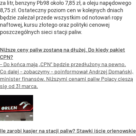
za litr, benzyny Pb98 około 7,85 zł, a oleju napędowego
8,75 zł. Ostateczny poziom cen w kolejnych dniach
będzie zależał przede wszystkim od notowań ropy
naftowej, kursu złotego oraz polityki cenowej
poszczególnych sieci stacji paliw.
Niższe ceny paliw zostaną na dłużej. Do kiedy pakiet
CPN?
- Do końca maja „CPN” będzie przedłużony na pewno.
Co dalej – zobaczymy – poinformował Andrzej Domański,
minister finansów. Niższymi cenami paliw Polacy cieszą
się od 31 marca.
Ile zarobi kasjer na stacji paliw? Stawki iście orlenowskie