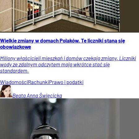
Wielkie zmiany w domach Polaków. Te liczniki staną się
obowiązkowe
Miliony właścicieli mieszkań i domów czekają zmiany. Liczniki
wody ze zdalnym odczytem mają wkrótce stać się
standardem.
Wiadomości
Rachunki
Prawo i podatki
Beata Anna
Święcicka