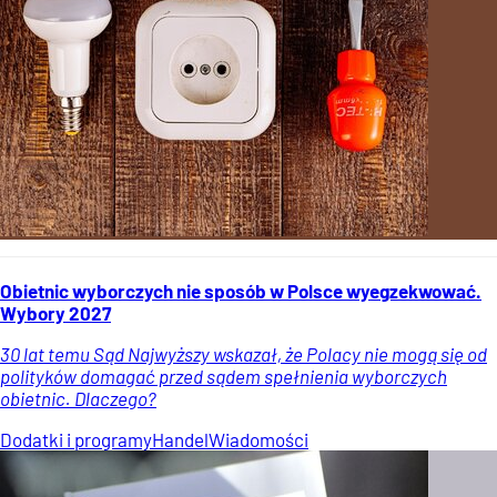
Obietnic wyborczych nie sposób w Polsce wyegzekwować.
Wybory 2027
30 lat temu Sąd Najwyższy wskazał, że Polacy nie mogą się od
polityków domagać przed sądem spełnienia wyborczych
obietnic. Dlaczego?
Dodatki i programy
Handel
Wiadomości