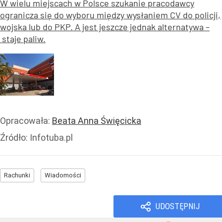
W wielu miejscach w Polsce szukanie pracodawcy
ogranicza się do wyboru między wysłaniem CV do policji,
wojska lub do PKP. A jest jeszcze jednak alternatywa –
staje paliw.
Opracowała:
Beata Anna Święcicka
Źródło:
Infotuba.pl
Rachunki
Wiadomości
UDOSTĘPNIJ