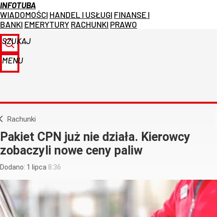
INFOTUBA
WIADOMOŚCI
HANDEL I USŁUGI
FINANSE I
BANKI
EMERYTURY
RACHUNKI
PRAWO
SZUKAJ
MENU
Rachunki
Pakiet CPN już nie działa. Kierowcy
zobaczyli nowe ceny paliw
Dodano:
1
lipca
8:36