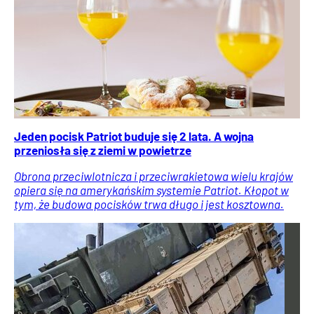
Jeden pocisk Patriot buduje się 2 lata. A wojna
przeniosła się z ziemi w powietrze
Obrona przeciwlotnicza i przeciwrakietowa wielu krajów
opiera się na amerykańskim systemie Patriot. Kłopot w
tym, że budowa pocisków trwa długo i jest kosztowna.