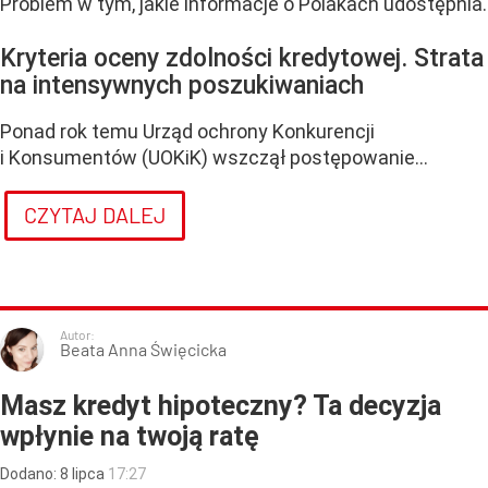
Problem w tym, jakie informacje o Polakach udostępnia.
Kryteria oceny zdolności kredytowej. Strata
na intensywnych poszukiwaniach
Ponad rok temu Urząd ochrony Konkurencji
i Konsumentów (UOKiK) wszczął postępowanie...
CZYTAJ DALEJ
Autor:
Beata Anna Święcicka
Masz kredyt hipoteczny? Ta decyzja
wpłynie na twoją ratę
Dodano:
8
lipca
17:27