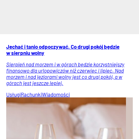
Jechać i tanio odpoczywać. Co drugi pokój będzie
w sierpniu wolny
Sierpień nad morzem i w górach będzie korzystniejszy
finansowo dla urlopowiczów niż czerwiec i lipiec. Nad
morzem i nad jeziorami wolny jest co drugi pokój, a w
górach jest jeszcze lepiej.
Usługi
Rachunki
Wiadomości