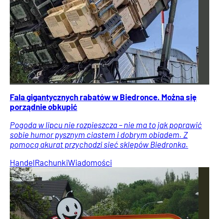
Fala gigantycznych rabatów w Biedronce. Można się
porządnie obkupić
Pogoda w lipcu nie rozpieszcza – nie ma to jak poprawić
sobie humor pysznym ciastem i dobrym obiadem. Z
pomocą akurat przychodzi sieć sklepów Biedronka.
Handel
Rachunki
Wiadomości