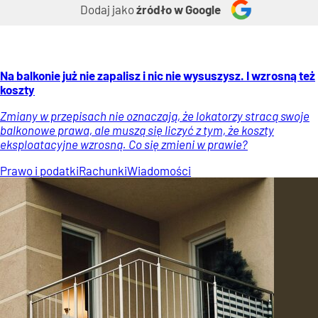
Dodaj jako
źródło w Google
Na balkonie już nie zapalisz i nic nie wysuszysz. I wzrosną też
koszty
Zmiany w przepisach nie oznaczają, że lokatorzy stracą swoje
balkonowe prawa, ale muszą się liczyć z tym, że koszty
eksploatacyjne wzrosną. Co się zmieni w prawie?
Prawo i podatki
Rachunki
Wiadomości