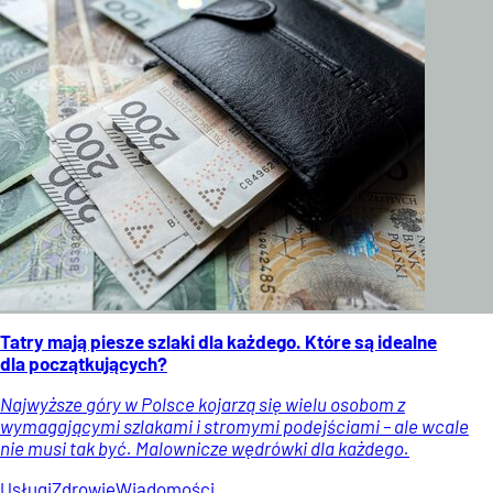
Tatry mają piesze szlaki dla każdego. Które są idealne
dla początkujących?
Najwyższe góry w Polsce kojarzą się wielu osobom z
wymagającymi szlakami i stromymi podejściami – ale wcale
nie musi tak być. Malownicze wędrówki dla każdego.
Usługi
Zdrowie
Wiadomości