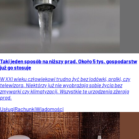
Taki jeden sposób na niższy prąd. Około 5 tys. gospodarstw
już go stosuje
W XXI wieku człowiekowi trudno żyć bez lodówki, pralki, czy
telewizora. Niektórzy już nie wyobrażają sobie życia bez
zmywarki czy klimatyzacji. Wszystkie te urządzenia zżerają
prąd.
Usługi
Rachunki
Wiadomości