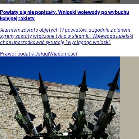
Powiaty się nie popisały. Wnioski wojewody po wybuchu
kolejnej rakiety
Alarmem zostało objętych 17 powiatów, a zgodnie z planem
syreny zostały włączone tylko w siedmiu. Wojewoda lubelski
chce uporządkować sytuację i wyciągnąć wnioski.
Prawo i podatki
Usługi
Wiadomości