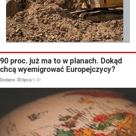
90 proc. już ma to w planach. Dokąd
chcą wyemigrować Europejczycy?
Dodano:
30
lipca
6:30