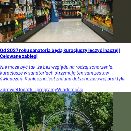
Od 2027 roku sanatoria będą kuracjuszy leczyć inaczej!
Celowane zabiegi
Nie może być tak, że bez względu na rodzaj schorzenia,
kuracjusze w sanatoriach otrzymują ten sam zestaw
świadczeń. Konieczna jest zmiana dotychczasowej praktyki.
Zdrowie
Dodatki i programy
Wiadomości