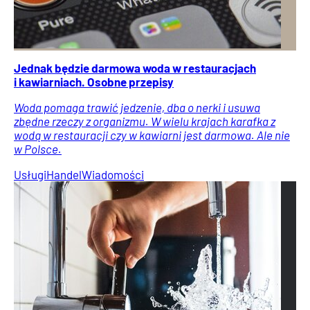
Jednak będzie darmowa woda w restauracjach
i kawiarniach. Osobne przepisy
Woda pomaga trawić jedzenie, dba o nerki i usuwa
zbędne rzeczy z organizmu. W wielu krajach karafka z
wodą w restauracji czy w kawiarni jest darmowa. Ale nie
w Polsce.
Usługi
Handel
Wiadomości