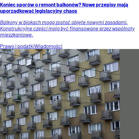
Koniec sporów o remont balkonów? Nowe przepisy mają
uporządkować legislacyjny chaos
Balkony w blokach mogą zostać objęte nowymi zasadami.
Konstrukcyjne części mają być finansowane przez wspólnoty
mieszkaniowe.
Prawo i podatki
Wiadomości