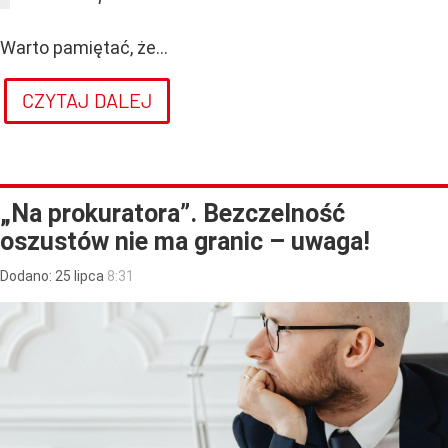
Warto pamiętać, że...
CZYTAJ DALEJ
„Na prokuratora”. Bezczelność
oszustów nie ma granic – uwaga!
Dodano:
25
lipca
8:31