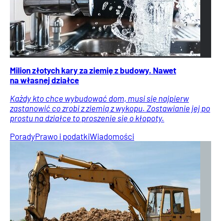
Milion złotych kary za ziemię z budowy. Nawet
na własnej działce
Każdy kto chce wybudować dom, musi się najpierw
zastanowić co zrobi z ziemią z wykopu. Zostawianie jej po
prostu na działce to proszenie się o kłopoty.
Porady
Prawo i podatki
Wiadomości