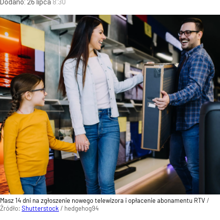
Dodano:
26
lipca
8:30
Masz 14 dni na zgłoszenie nowego telewizora i opłacenie abonamentu RTV
/
Źródło:
Shutterstock
/
hedgehog94