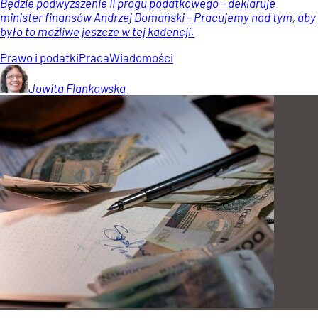
Będzie podwyższenie II progu podatkowego – deklaruje
minister finansów Andrzej Domański – Pracujemy nad tym, aby
było to możliwe jeszcze w tej kadencji.
Prawo i podatki
Praca
Wiadomości
Jowita
Flankowska