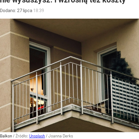
Dodano:
27
lipca
18:39
Balkon
/ Źródło:
Unsplash
/
Joanna Derks