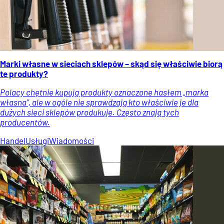
Marki własne w sieciach sklepów – skąd się właściwie biorą
te produkty?
Polacy chętnie kupują produkty oznaczone hasłem „marka
własna”, ale w ogóle nie sprawdzają kto właściwie je dla
dużych sieci sklepów produkuje. Często znają tych
producentów.
Handel
Usługi
Wiadomości