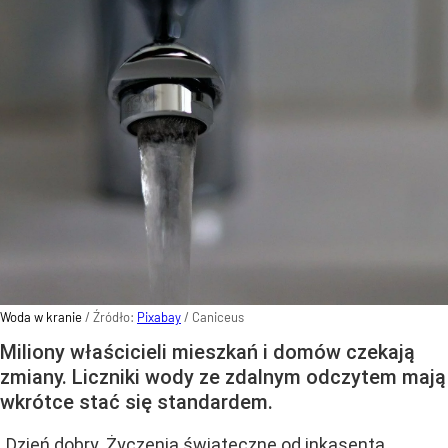
Woda w kranie
/ Źródło:
Pixabay
/
Caniceus
Miliony właścicieli mieszkań i domów czekają
zmiany. Liczniki wody ze zdalnym odczytem mają
wkrótce stać się standardem.
„Dzień dobry. Życzenia świąteczne od inkasenta.