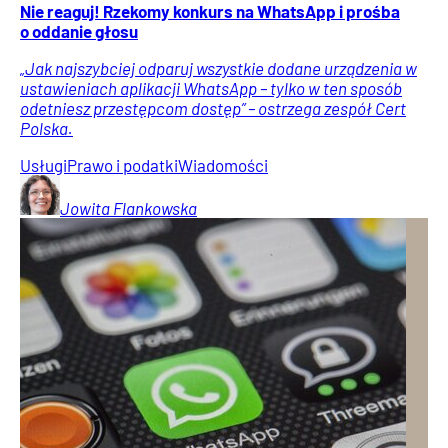
Nie reaguj! Rzekomy konkurs na WhatsApp i prośba
o oddanie głosu
„Jak najszybciej odparuj wszystkie dodane urządzenia w
ustawieniach aplikacji WhatsApp – tylko w ten sposób
odetniesz przestępcom dostęp” – ostrzega zespół Cert
Polska.
Usługi
Prawo i podatki
Wiadomości
Jowita
Flankowska