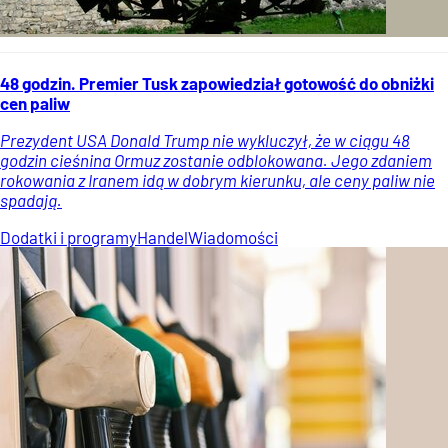
48 godzin. Premier Tusk zapowiedział gotowość do obniżki
cen paliw
Prezydent USA Donald Trump nie wykluczył, że w ciągu 48
godzin cieśnina Ormuz zostanie odblokowana. Jego zdaniem
rokowania z Iranem idą w dobrym kierunku, ale ceny paliw nie
spadają.
Dodatki i programy
Handel
Wiadomości