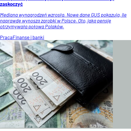
zaskoczyć
Mediana wynagrodzeń wzrosła. Nowe dane GUS pokazują, ile
naprawdę wynoszą zarobki w Polsce. Oto, jaką pensję
otrzymywała połowa Polaków.
Praca
Finanse i banki