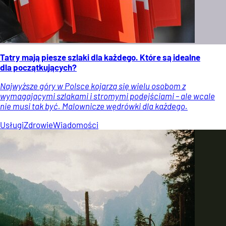
Tatry mają piesze szlaki dla każdego. Które są idealne
dla początkujących?
Najwyższe góry w Polsce kojarzą się wielu osobom z
wymagającymi szlakami i stromymi podejściami – ale wcale
nie musi tak być. Malownicze wędrówki dla każdego.
Usługi
Zdrowie
Wiadomości