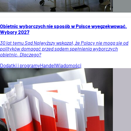
Obietnic wyborczych nie sposób w Polsce wyegzekwować.
Wybory 2027
30 lat temu Sąd Najwyższy wskazał, że Polacy nie mogą się od
polityków domagać przed sądem spełnienia wyborczych
obietnic. Dlaczego?
Dodatki i programy
Handel
Wiadomości