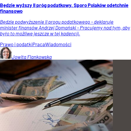
Będzie wyższy II próg podatkowy. Sporo Polaków odetchnie
finansowo
Będzie podwyższenie II progu podatkowego – deklaruje
minister finansów Andrzej Domański – Pracujemy nad tym, aby
było to możliwe jeszcze w tej kadencji.
Prawo i podatki
Praca
Wiadomości
Jowita
Flankowska