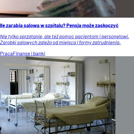
Ile zarabia salowa w szpitalu? Pensja może zaskoczyć
Nie tylko sprzątanie, ale też pomoc pacjentom i personelowi.
Zarobki salowych zależą od miejsca i formy zatrudnienia.
Praca
Finanse i banki