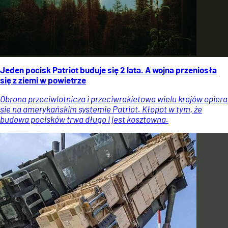
Jeden pocisk Patriot buduje się 2 lata. A wojna przeniosła
się z ziemi w powietrze
Obrona przeciwlotnicza i przeciwrakietowa wielu krajów opiera
się na amerykańskim systemie Patriot. Kłopot w tym, że
budowa pocisków trwa długo i jest kosztowna.