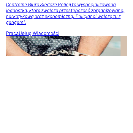
Centralne Biuro Śledcze Policji to wyspecjalizowana
jednostka, która zwalcza przestępczość zorganizowaną,
narkotykową oraz ekonomiczną. Policjanci walczą tu z
gangami.
Praca
Usługi
Wiadomości