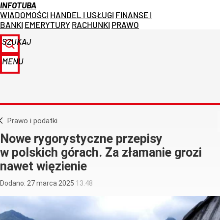
INFOTUBA
WIADOMOŚCI
HANDEL I USŁUGI
FINANSE I
BANKI
EMERYTURY
RACHUNKI
PRAWO
SZUKAJ
MENU
Prawo i podatki
Nowe rygorystyczne przepisy
w polskich górach. Za złamanie grozi
nawet więzienie
Dodano:
27
marca
2025
13:48