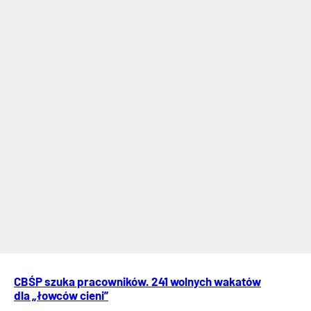
CBŚP szuka pracowników. 241 wolnych wakatów
dla „łowców cieni”