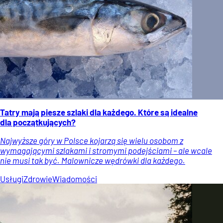
Tatry mają piesze szlaki dla każdego. Które są idealne
dla początkujących?
Najwyższe góry w Polsce kojarzą się wielu osobom z
wymagającymi szlakami i stromymi podejściami – ale wcale
nie musi tak być. Malownicze wędrówki dla każdego.
Usługi
Zdrowie
Wiadomości