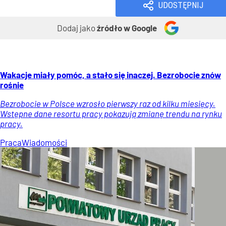
UDOSTĘPNIJ
Dodaj jako
źródło w Google
Wakacje miały pomóc, a stało się inaczej. Bezrobocie znów
rośnie
Bezrobocie w Polsce wzrosło pierwszy raz od kilku miesięcy.
Wstępne dane resortu pracy pokazują zmianę trendu na rynku
pracy.
Praca
Wiadomości