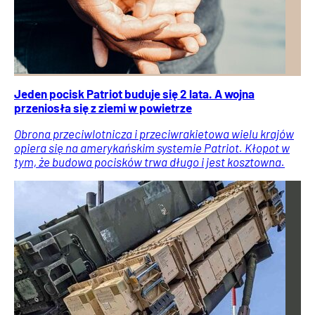
Jeden pocisk Patriot buduje się 2 lata. A wojna
przeniosła się z ziemi w powietrze
Obrona przeciwlotnicza i przeciwrakietowa wielu krajów
opiera się na amerykańskim systemie Patriot. Kłopot w
tym, że budowa pocisków trwa długo i jest kosztowna.