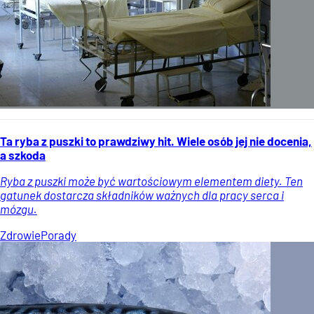
Ta ryba z puszki to prawdziwy hit. Wiele osób jej nie docenia,
a szkoda
Ryba z puszki może być wartościowym elementem diety. Ten
gatunek dostarcza składników ważnych dla pracy serca i
mózgu.
Zdrowie
Porady