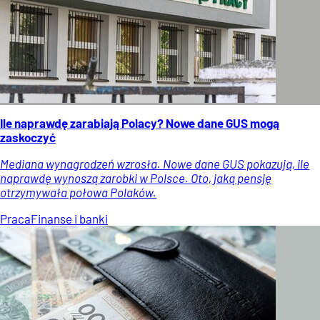
Ile naprawdę zarabiają Polacy? Nowe dane GUS mogą
zaskoczyć
Mediana wynagrodzeń wzrosła. Nowe dane GUS pokazują, ile
naprawdę wynoszą zarobki w Polsce. Oto, jaką pensję
otrzymywała połowa Polaków.
Praca
Finanse i banki