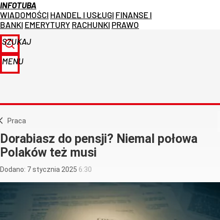
INFOTUBA
WIADOMOŚCI
HANDEL I USŁUGI
FINANSE I
BANKI
EMERYTURY
RACHUNKI
PRAWO
SZUKAJ
MENU
Praca
Dorabiasz do pensji? Niemal połowa
Polaków też musi
Dodano:
7
stycznia
2025
6:30