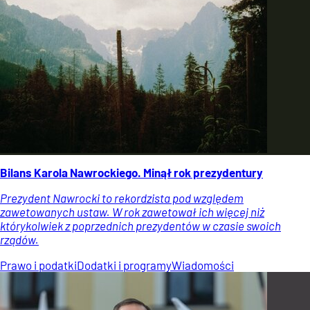
Bilans Karola Nawrockiego. Minął rok prezydentury
Prezydent Nawrocki to rekordzista pod względem
zawetowanych ustaw. W rok zawetował ich więcej niż
którykolwiek z poprzednich prezydentów w czasie swoich
rządów.
Prawo i podatki
Dodatki i programy
Wiadomości