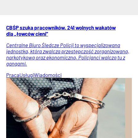
CBŚP szuka pracowników. 241 wolnych wakatów
dla „łowców cieni”
Centralne Biuro Śledcze Policji to wyspecjalizowana
jednostka, która zwalcza przestępczość zorganizowaną,
narkotykową oraz ekonomiczną. Policjanci walczą tu z
gangami.
Praca
Usługi
Wiadomości