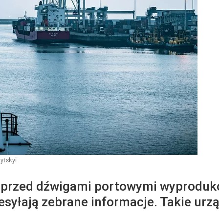
ytskyi
 przed dźwigami portowymi wyproduk
zesyłają zebrane informacje. Takie urz