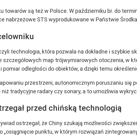
ku towarów są też w Polsce. W październiku br. do ter
ice nabrzeżowe STS wyprodukowane w Państwie Środka
 celowniku
yli technologia, która pozwala na dokładne i szybkie s
ie szczegółowych map trójwymiarowych otoczenia, w któr
 pomiar odległości do obiektów, a dzięki temu określenie
apowaniu przestrzeni, autonomicznym poruszaniu się p
e niż tradycyjne radary czy sonary, a to umożliwia wykr
trzegał przed chińską technologią
ywiad ostrzegał, że Chiny szukają możliwości zwiększe
jako „osiągnięcie punktu, w którym rozwiązań zintegrowa