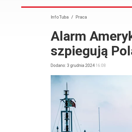
InfoTuba
/
Praca
Alarm Ameryk
szpiegują Po
Dodano:
3
grudnia
2024
16:08