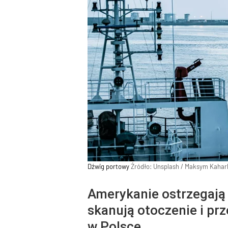
Dźwig portowy
Źródło:
Unsplash
/
Maksym Kaharl
Amerykanie ostrzegają
skanują otoczenie i pr
w Polsce.