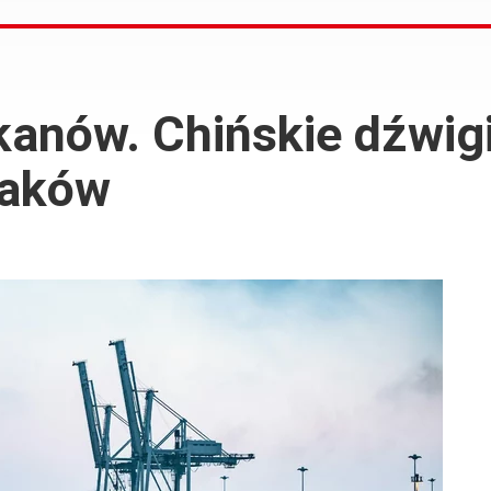
anów. Chińskie dźwig
laków