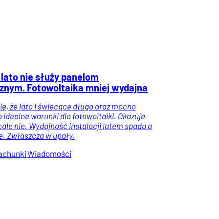
 lato nie służy panelom
znym. Fotowoltaika mniej wydajna
ię, że lato i świecące długo oraz mocno
 idealne warunki dla fotowoltaiki. Okazuje
cale nie. Wydajność instalacji latem spada a
ie. Zwłaszcza w upały.
achunki
Wiadomości